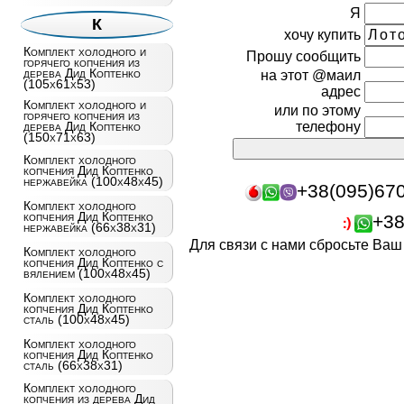
Я
К
хочу купить
Комплект холодного и
Прошу сообщить
горячего копчения из
дерева Дид Коптенко
на этот @маил
(105х61х53)
адрес
Комплект холодного и
или по этому
горячего копчения из
дерева Дид Коптенко
телефону
(150х71х63)
Комплект холодного
копчения Дид Коптенко
нержавейка (100х48х45)
+38(095)67
Комплект холодного
копчения Дид Коптенко
+38
нержавейка (66х38х31)
Для связи с нами сбросьте Ва
Комплект холодного
копчения Дид Коптенко с
вялением (100х48х45)
Комплект холодного
копчения Дид Коптенко
сталь (100х48х45)
Комплект холодного
копчения Дид Коптенко
сталь (66х38х31)
Комплект холодного
копчения из дерева Дид