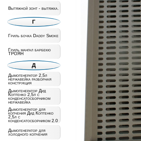
Вытяжной зонт - вытяжка.
Г
Гриль бочка Daddy Smoke
Гриль мангал барбекю
ТРОЯН
Д
Дымогенератор 2,5л
нержавейка разборная
конструкция
Дымогенератор Дид
Коптенко 2,5л с
конденсатосборником
нержавейка
Дымогенератор для
копчения Дид Коптенко
2,5л с
конденсатосборником 2.0
Дымогенератор для
холодного копчения