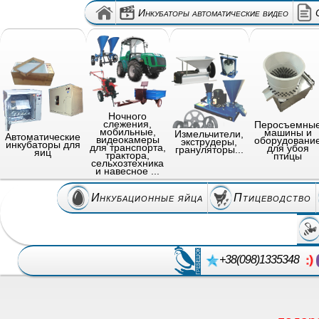
Инкубаторы автоматические видео
Ночного
слежения,
Перосъемны
мобильные,
машины и
Измельчители,
Автоматические
видеокамеры
оборудовани
экструдеры,
инкубаторы для
для транспорта,
для убоя
грануляторы...
яиц
трактора,
птицы
сельхозтехника
и навесное ...
Инкубационные яйца
Птицеводство
+38(098)1335348