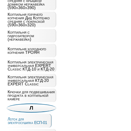
средняя с крышкой
домиком нержавейка
(590x360x390)
Коптильня горячего
копчения Дид Коптенко
средняя с покраской
(590x360x320)
Коптильня с
гидрозатвором
(нержавейка)
Коптильня холодного
копчения ТРОЯН
Коптильня электрическая
универсальная EXPERT
Classic КТД-10 и КТД-20
Коптильня электрическая
универсальная КТД-20
EXPERT Classic
Крючки для подвешивания
продукта в коптильной
камере
Л
Лоток для
электросушилка ЕСП-01