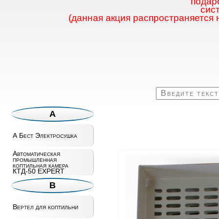
подаро
сис
(данная акция распространяется 
А
А Бест Электросушка
Автоматическая
промышленная
коптильная камера
КТД-50 EXPERT
В
Вертел для коптильни