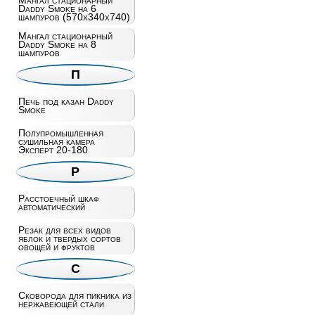
Мангал стационарный
Daddy Smoke на 6
шампуров (570х340х740)
Мангал стационарный
Daddy Smoke на 8
шампуров
П
Печь под казан Daddy
Smoke
Полупромышленная
сушильная камера
Эксперт 20-180
Р
Расстоечный шкаф
автоматический
Резак для всех видов
яблок и твердых сортов
овощей и фруктов
С
Сковорода для пикника из
нержавеющей стали