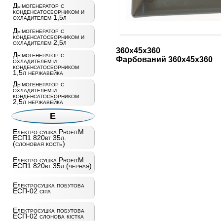
Дымогенератор с
конденсатосборником и
охладителем 1,5л
Дымогенератор с
конденсатосборником и
охладителем 2,5л
360х45х360
Дымогенератор с
Фарбований 360х45х360
охладителем и
конденсатосборником
1,5л нержавейка
Дымогенератор с
охладителем и
конденсатосборником
2,5л нержавейка
Е
Електро сушка ProfitM
ЕСП1 820вт 35л.
(слоновая кость)
Електро сушка ProfitM
ЕСП1 820вт 35л.(черная)
Електросушка побутова
ЕСП-02 сiра
Електросушка побутова
ЕСП-02 слонова кістка