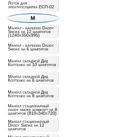
Лоток для
электросушилка ЕСП-02
М
Мангал - барбекю Daddy
Smoke на 12 шампуров
(1240х350х995)
Мангал - барбекю Daddy
Smoke на 6 шампуров
Мангал складной Дид
Коптенко на 10 шампуров
Мангал складной Дид
Коптенко на 6 шампуров
Мангал складной Дид
Коптенко на 8 шампуров
Мангал стационарный
daddy smoke комфорт на 8
шампуров (810х340х720)
Мангал стационарный
Daddy Smoke на 12
шампуров