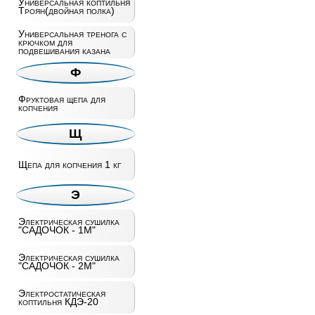
Универсальная коптильня
Троян(двойная полка)
Универсальная тренога с
крючком для
подвешивания казана
Ф
Фруктовая щепа для
копчения
Щ
Щепа для копчения 1 кг
Э
Электрическая сушилка
"САДОЧОК - 1М"
Электрическая сушилка
"САДОЧОК - 2М"
Электростатическая
коптильня КДЭ-20