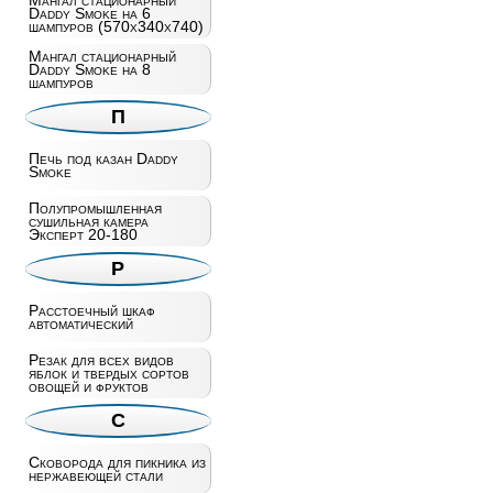
Мангал стационарный
Daddy Smoke на 6
шампуров (570х340х740)
Мангал стационарный
Daddy Smoke на 8
шампуров
П
Печь под казан Daddy
Smoke
Полупромышленная
сушильная камера
Эксперт 20-180
Р
Расстоечный шкаф
автоматический
Резак для всех видов
яблок и твердых сортов
овощей и фруктов
С
Сковорода для пикника из
нержавеющей стали