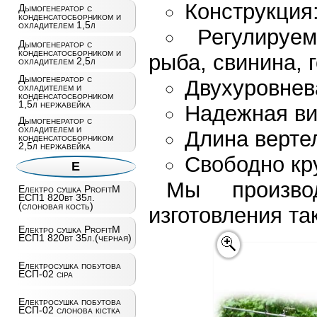
Конструкция
Дымогенератор с
конденсатосборником и
охладителем 1,5л
Регулируем
Дымогенератор с
конденсатосборником и
рыба, свинина, 
охладителем 2,5л
Дымогенератор с
Двухуровнев
охладителем и
конденсатосборником
1,5л нержавейка
Надежная ви
Дымогенератор с
охладителем и
Длина вертел
конденсатосборником
2,5л нержавейка
Свободно кр
Е
Мы произво
Електро сушка ProfitM
ЕСП1 820вт 35л.
(слоновая кость)
изготовления та
Електро сушка ProfitM
ЕСП1 820вт 35л.(черная)
Електросушка побутова
ЕСП-02 сiра
Електросушка побутова
ЕСП-02 слонова кістка