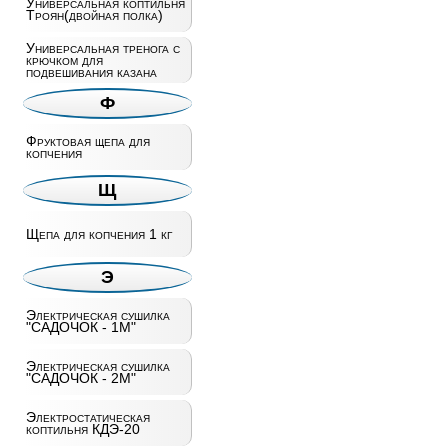
Универсальная коптильня
Троян(двойная полка)
Универсальная тренога с
крючком для
подвешивания казана
Ф
Фруктовая щепа для
копчения
Щ
Щепа для копчения 1 кг
Э
Электрическая сушилка
"САДОЧОК - 1М"
Электрическая сушилка
"САДОЧОК - 2М"
Электростатическая
коптильня КДЭ-20