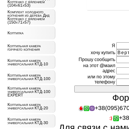
Коптенко с вялением
(104х61х53)
Комплект холодного
копчения из дерева Дид
Коптенко с вялением
(150х71х57)
Коптилка
Я
Коптильная камера
горячего копчения
хочу купить
Прошу сообщить
Коптильная камера
универсальная КТД-10
на этот @маил
адрес
Коптильная камера
или по этому
универсальная КТД-100
телефону
Коптильная камера
универсальная КТД-100
EXPERT
Фор
Коптильная камера
+38(095)67
универсальная КТД-20
+38
Коптильная камера
универсальная КТД-30
Для связи с нам