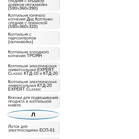
средняя с крышкой
домиком нержавейка
(590x360x390)
Коптильня горячего
копчения Дид Коптенко
средняя с покраской
(590x360x320)
Коптильня с
гидрозатвором
(нержавейка)
Коптильня холодного
копчения ТРОЯН
Коптильня электрическая
универсальная EXPERT
Classic КТД-10 и КТД-20
Коптильня электрическая
универсальная КТД-20
EXPERT Classic
Крючки для подвешивания
продукта в коптильной
камере
Л
Лоток для
электросушилка ЕСП-01