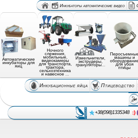
Инкубаторы автоматические видео
Ночного
слежения,
Перосъемны
мобильные,
машины и
Измельчители,
Автоматические
видеокамеры
оборудовани
экструдеры,
инкубаторы для
для транспорта,
для убоя
грануляторы...
яиц
трактора,
птицы
сельхозтехника
и навесное ...
Инкубационные яйца
Птицеводство
+38(098)1335348