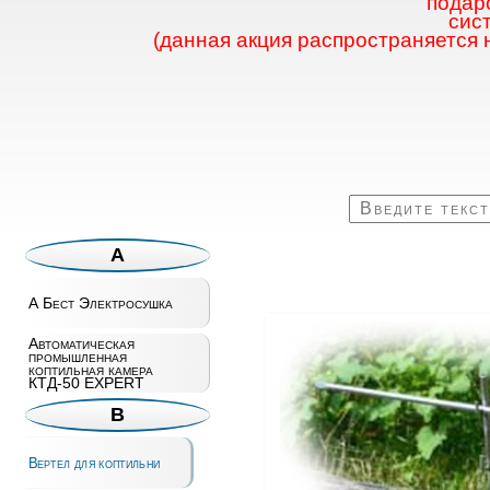
подаро
сис
(данная акция распространяется 
А
А Бест Электросушка
Автоматическая
промышленная
коптильная камера
КТД-50 EXPERT
В
Вертел для коптильни