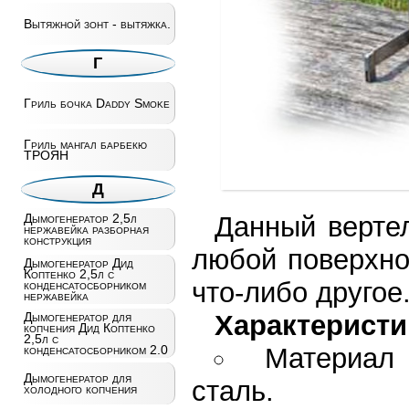
Вытяжной зонт - вытяжка.
Г
Гриль бочка Daddy Smoke
Гриль мангал барбекю
ТРОЯН
Д
Дымогенератор 2,5л
Данный вертел
нержавейка разборная
конструкция
любой поверхно
Дымогенератор Дид
Коптенко 2,5л с
что-либо другое
конденсатосборником
нержавейка
Дымогенератор для
Характеристи
копчения Дид Коптенко
2,5л с
конденсатосборником 2.0
Материал
Дымогенератор для
сталь.
холодного копчения