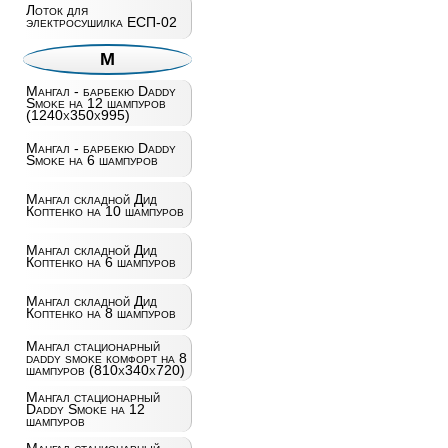
Лоток для
электросушилка ЕСП-02
М
Мангал - барбекю Daddy
Smoke на 12 шампуров
(1240х350х995)
Мангал - барбекю Daddy
Smoke на 6 шампуров
Мангал складной Дид
Коптенко на 10 шампуров
Мангал складной Дид
Коптенко на 6 шампуров
Мангал складной Дид
Коптенко на 8 шампуров
Мангал стационарный
daddy smoke комфорт на 8
шампуров (810х340х720)
Мангал стационарный
Daddy Smoke на 12
шампуров