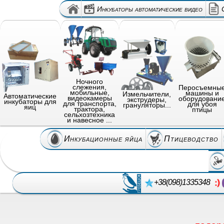
Инкубаторы автоматические видео
Ночного
слежения,
Перосъемны
мобильные,
машины и
Измельчители,
Автоматические
видеокамеры
оборудовани
экструдеры,
инкубаторы для
для транспорта,
для убоя
грануляторы...
яиц
трактора,
птицы
сельхозтехника
и навесное ...
Инкубационные яйца
Птицеводство
+38(098)1335348