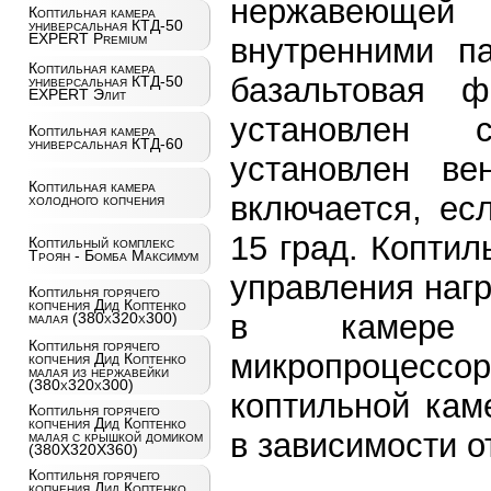
нержавеюще
Коптильная камера
универсальная КТД-50
EXPERT Premium
внутренними п
Коптильная камера
базальтовая ф
универсальная КТД-50
EXPERT Элит
установлен си
Коптильная камера
универсальная КТД-60
установлен ве
Коптильная камера
включается, ес
холодного копчения
15 град. Коптил
Коптильный комплекс
Троян - Бомба Максимум
управления наг
Коптильня горячего
копчения Дид Коптенко
в камере у
малая (380x320x300)
Коптильня горячего
микропроцессор
копчения Дид Коптенко
малая из нержавейки
(380x320x300)
коптильной кам
Коптильня горячего
копчения Дид Коптенко
в зависимости о
малая с крышкой домиком
(380X320X360)
Коптильня горячего
копчения Дид Коптенко