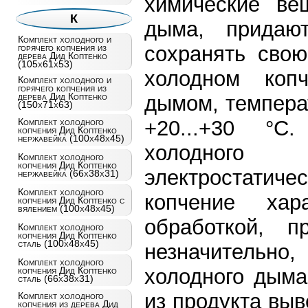
химические ве
К
дыма, придают
Комплект холодного и
сохранять сво
горячего копчения из
дерева Дид Коптенко
(105х61х53)
холодном коп
Комплект холодного и
горячего копчения из
дерева Дид Коптенко
дымом, темпера
(150х71х63)
+20...+30 °C
Комплект холодного
копчения Дид Коптенко
нержавейка (100х48х45)
холодного 
Комплект холодного
копчения Дид Коптенко
электростати
нержавейка (66х38х31)
Комплект холодного
копчение хар
копчения Дид Коптенко с
вялением (100х48х45)
обработкой, п
Комплект холодного
копчения Дид Коптенко
сталь (100х48х45)
незначительн
Комплект холодного
холодного дыма
копчения Дид Коптенко
сталь (66х38х31)
из продукта выв
Комплект холодного
копчения из дерева Дид