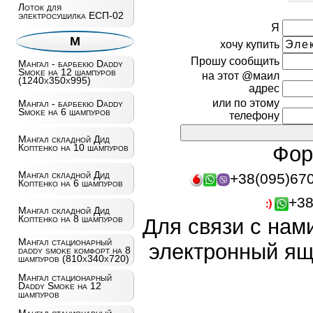
Лоток для
электросушилка ЕСП-02
Я
М
хочу купить
Прошу сообщить
Мангал - барбекю Daddy
Smoke на 12 шампуров
на этот @маил
(1240х350х995)
адрес
или по этому
Мангал - барбекю Daddy
Smoke на 6 шампуров
телефону
Мангал складной Дид
Коптенко на 10 шампуров
Фор
Мангал складной Дид
+38(095)67
Коптенко на 6 шампуров
+38
Мангал складной Дид
Коптенко на 8 шампуров
Для связи с нам
Мангал стационарный
электронный ящ
daddy smoke комфорт на 8
шампуров (810х340х720)
Мангал стационарный
Daddy Smoke на 12
шампуров