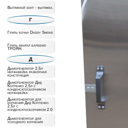
Вытяжной зонт - вытяжка.
Г
Гриль бочка Daddy Smoke
Гриль мангал барбекю
ТРОЯН
Д
Дымогенератор 2,5л
нержавейка разборная
конструкция
Дымогенератор Дид
Коптенко 2,5л с
конденсатосборником
нержавейка
Дымогенератор для
копчения Дид Коптенко
2,5л с
конденсатосборником 2.0
Дымогенератор для
холодного копчения