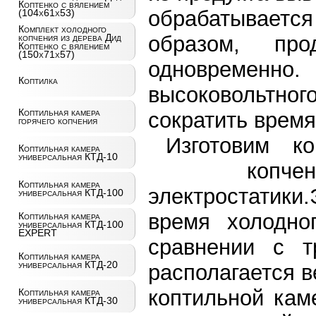
Коптенко с вялением
обрабатывается
(104х61х53)
Комплект холодного
образом, пр
копчения из дерева Дид
Коптенко с вялением
(150х71х57)
одновременн
Коптилка
высоковольтно
Коптильная камера
сократить время
горячего копчения
Изготовим к
Коптильная камера
универсальная КТД-10
копчен
Коптильная камера
электростатики.
универсальная КТД-100
время холодно
Коптильная камера
универсальная КТД-100
EXPERT
сравнении с т
Коптильная камера
универсальная КТД-20
располагается 
коптильной кам
Коптильная камера
универсальная КТД-30