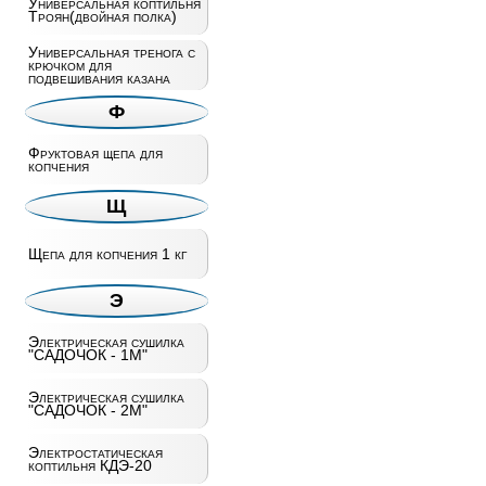
Универсальная коптильня
Троян(двойная полка)
Универсальная тренога с
крючком для
подвешивания казана
Ф
Фруктовая щепа для
копчения
Щ
Щепа для копчения 1 кг
Э
Электрическая сушилка
"САДОЧОК - 1М"
Электрическая сушилка
"САДОЧОК - 2М"
Электростатическая
коптильня КДЭ-20