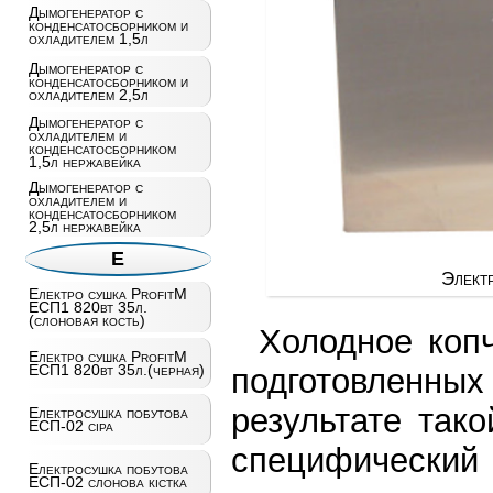
Дымогенератор с
конденсатосборником и
охладителем 1,5л
Дымогенератор с
конденсатосборником и
охладителем 2,5л
Дымогенератор с
охладителем и
конденсатосборником
1,5л нержавейка
Дымогенератор с
охладителем и
конденсатосборником
2,5л нержавейка
Е
Элект
Електро сушка ProfitM
ЕСП1 820вт 35л.
(слоновая кость)
Холодное коп
Електро сушка ProfitM
ЕСП1 820вт 35л.(черная)
подготовленны
результате так
Електросушка побутова
ЕСП-02 сiра
специфический
Електросушка побутова
ЕСП-02 слонова кістка