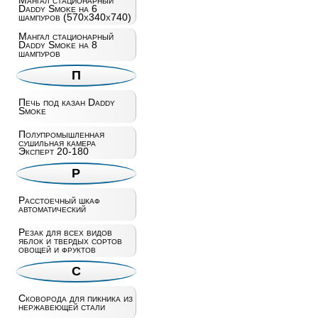
Мангал стационарный
Daddy Smoke на 6
шампуров (570х340х740)
Мангал стационарный
Daddy Smoke на 8
шампуров
П
Печь под казан Daddy
Smoke
Полупромышленная
сушильная камера
Эксперт 20-180
Р
Расстоечный шкаф
автоматический
Резак для всех видов
яблок и твердых сортов
овощей и фруктов
С
Сковорода для пикника из
нержавеющей стали