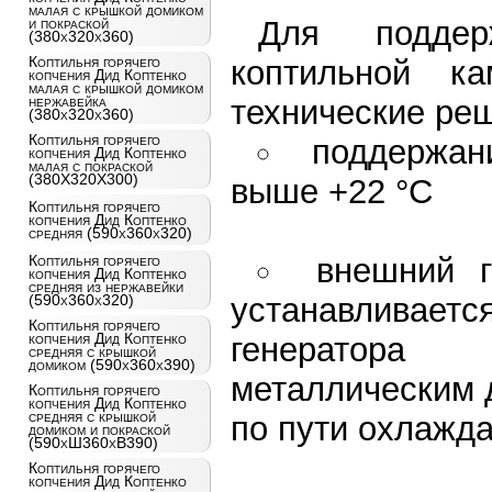
малая с крышкой домиком
Для поддер
и покраской
(380x320x360)
Коптильня горячего
коптильной к
копчения Дид Коптенко
малая с крышкой домиком
нержавейка
технические ре
(380x320x360)
Коптильня горячего
поддержан
копчения Дид Коптенко
малая с покраской
(380X320X300)
выше +22 °C
Коптильня горячего
копчения Дид Коптенко
средняя (590x360x320)
внешний г
Коптильня горячего
копчения Дид Коптенко
средняя из нержавейки
устанавливае
(590x360x320)
Коптильня горячего
копчения Дид Коптенко
генератора
средняя с крышкой
домиком (590x360x390)
металлическим 
Коптильня горячего
копчения Дид Коптенко
средняя с крышкой
по пути охлажда
домиком и покраской
(590хШ360хВ390)
Коптильня горячего
копчения Дид Коптенко