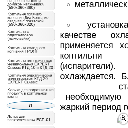
средняя с крышкой
металлическ
домиком нержавейка
(590x360x390)
Коптильня горячего
копчения Дид Коптенко
средняя с покраской
установ
(590x360x320)
Коптильня с
качестве охл
гидрозатвором
(нержавейка)
применяется х
Коптильня холодного
копчения ТРОЯН
коптильни у
Коптильня электрическая
(испарители).
универсальная EXPERT
Classic КТД-10 и КТД-20
охлаждается. 
Коптильня электрическая
универсальная КТД-20
EXPERT Classic
стабил
Крючки для подвешивания
продукта в коптильной
необходимую т
камере
жаркий период г
Л
Лоток для
электросушилка ЕСП-01