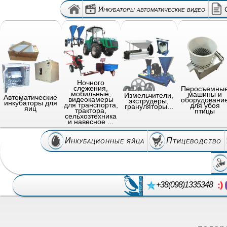
Инкубаторы автоматические видео
Ночного
слежения,
Перосъемны
мобильные,
машины и
Измельчители,
Автоматические
видеокамеры
оборудовани
экструдеры,
инкубаторы для
для транспорта,
для убоя
грануляторы...
яиц
трактора,
птицы
сельхозтехника
и навесное ...
Инкубационные яйца
Птицеводство
+38(098)1335348