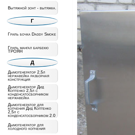
Вытяжной зонт - вытяжка.
Г
Гриль бочка Daddy Smoke
Гриль мангал барбекю
ТРОЯН
Д
Дымогенератор 2,5л
нержавейка разборная
конструкция
Дымогенератор Дид
Коптенко 2,5л с
конденсатосборником
нержавейка
Дымогенератор для
копчения Дид Коптенко
2,5л с
конденсатосборником 2.0
Дымогенератор для
холодного копчения