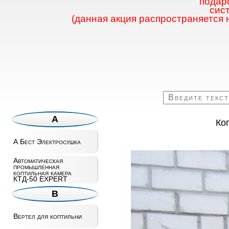
подаро
сис
(данная акция распространяется 
А
Ко
А Бест Электросушка
Автоматическая
промышленная
коптильная камера
КТД-50 EXPERT
В
Вертел для коптильни