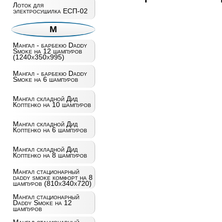
Лоток для
электросушилка ЕСП-02
М
Мангал - барбекю Daddy
Smoke на 12 шампуров
(1240х350х995)
Мангал - барбекю Daddy
Smoke на 6 шампуров
Мангал складной Дид
Коптенко на 10 шампуров
Мангал складной Дид
Коптенко на 6 шампуров
Мангал складной Дид
Коптенко на 8 шампуров
Мангал стационарный
daddy smoke комфорт на 8
шампуров (810х340х720)
Мангал стационарный
Daddy Smoke на 12
шампуров