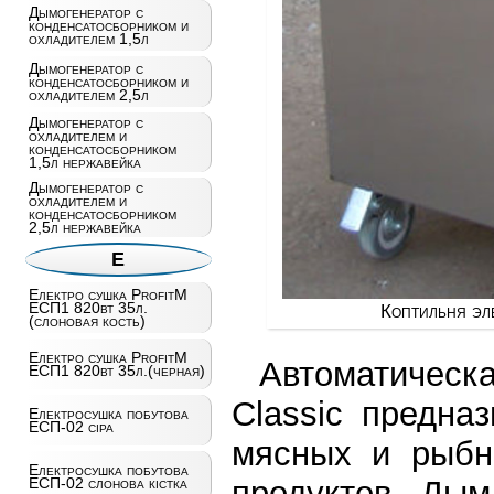
Дымогенератор с
конденсатосборником и
охладителем 1,5л
Дымогенератор с
конденсатосборником и
охладителем 2,5л
Дымогенератор с
охладителем и
конденсатосборником
1,5л нержавейка
Дымогенератор с
охладителем и
конденсатосборником
2,5л нержавейка
Е
Електро сушка ProfitM
ЕСП1 820вт 35л.
Коптильня эл
(слоновая кость)
Електро сушка ProfitM
Автоматиче
ЕСП1 820вт 35л.(черная)
Classic предна
Електросушка побутова
ЕСП-02 сiра
мясных и рыбны
Електросушка побутова
продуктов. Дым
ЕСП-02 слонова кістка