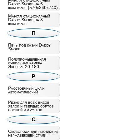
Мангал стационарный
Daddy Smoke на 6
шампуров (570х340х740)
Мангал стационарный
Daddy Smoke на 8
шампуров
П
Печь под казан Daddy
Smoke
Полупромышленная
сушильная камера
Эксперт 20-180
Р
Расстоечный шкаф
автоматический
Резак для всех видов
яблок и твердых сортов
овощей и фруктов
С
Сковорода для пикника из
нержавеющей стали