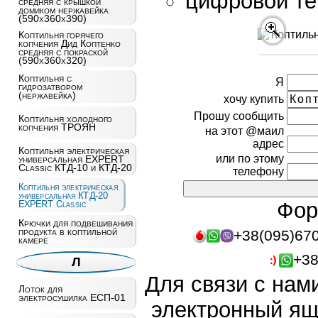
цифровой те
средняя с крышкой
домиком нержавейка
(590x360x390)
Коптильня горячего
копчения Дид Коптенко
средняя с покраской
(590x360x320)
Коптильня с
Я
гидрозатвором
(нержавейка)
хочу купить
Прошу сообщить
Коптильня холодного
копчения ТРОЯН
на этот @маил
адрес
Коптильня электрическая
или по этому
универсальная EXPERT
Classic КТД-10 и КТД-20
телефону
Коптильня электрическая
универсальная КТД-20
Фор
EXPERT Classic
Крючки для подвешивания
продукта в коптильной
+38(095)67
камере
+38
Л
Для связи с нам
Лоток для
электросушилка ЕСП-01
электронный ящ