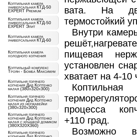
Коптильная камера
универсальная КТД-50
вата. На дв
EXPERT Premium
термостойкий уп
Коптильная камера
универсальная КТД-50
EXPERT Элит
Внутри камер
Коптильная камера
универсальная КТД-60
решёт,нагреват
пищевая нерж
Коптильная камера
холодного копчения
установлен сна
Коптильный комплекс
Троян - Бомба Максимум
хватает на 4-10
Коптильня горячего
Коптильная
копчения Дид Коптенко
малая (380x320x300)
терморегулято
Коптильня горячего
копчения Дид Коптенко
малая из нержавейки
процесса копч
(380x320x300)
Коптильня горячего
+110 град.
копчения Дид Коптенко
малая с крышкой домиком
(380X320X360)
Возможно в
Коптильня горячего
копчения Дид Коптенко