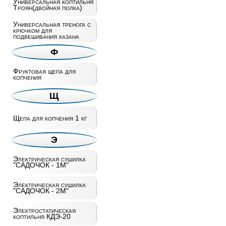
Универсальная коптильня
Троян(двойная полка)
Универсальная тренога с
крючком для
подвешивания казана
Ф
Фруктовая щепа для
копчения
Щ
Щепа для копчения 1 кг
Э
Электрическая сушилка
"САДОЧОК - 1М"
Электрическая сушилка
"САДОЧОК - 2М"
Электростатическая
коптильня КДЭ-20