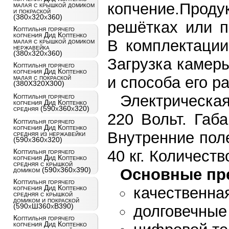
копчение.Прод
малая с крышкой домиком
и покраской
(380x320x360)
решётках или п
Коптильня горячего
копчения Дид Коптенко
В комплектации
малая с крышкой домиком
нержавейка
(380x320x360)
Загрузка камеры
Коптильня горячего
копчения Дид Коптенко
малая с покраской
и способа его р
(380X320X300)
Электрическая
Коптильня горячего
копчения Дид Коптенко
средняя (590x360x320)
220 Вольт. Габ
Коптильня горячего
копчения Дид Коптенко
Внутренние пол
средняя из нержавейки
(590x360x320)
40 кг. Количеств
Коптильня горячего
копчения Дид Коптенко
средняя с крышкой
Основные пр
домиком (590x360x390)
Коптильня горячего
копчения Дид Коптенко
качественна
средняя с крышкой
домиком и покраской
(590хШ360хВ390)
долговечные
Коптильня горячего
копчения Дид Коптенко