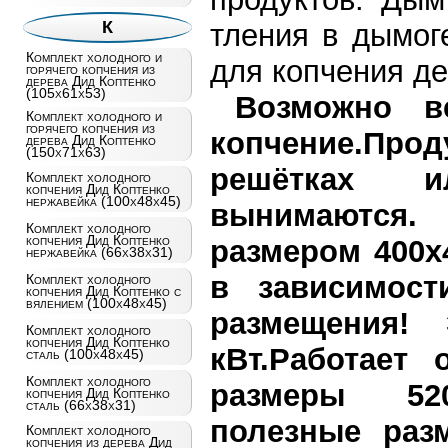
К
тления в дымог
Комплект холодного и
для копчения де
горячего копчения из
дерева Дид Коптенко
(105х61х53)
Возможно в
Комплект холодного и
горячего копчения из
копчение.Прод
дерева Дид Коптенко
(150х71х63)
решётках и
Комплект холодного
копчения Дид Коптенко
нержавейка (100х48х45)
вынимаются.
Комплект холодного
копчения Дид Коптенко
размером 400х4
нержавейка (66х38х31)
в зависимост
Комплект холодного
копчения Дид Коптенко с
вялением (100х48х45)
размещения!
Комплект холодного
копчения Дид Коптенко
кВт.Работает 
сталь (100х48х45)
Комплект холодного
размеры 52
копчения Дид Коптенко
сталь (66х38х31)
полезные разм
Комплект холодного
копчения из дерева Дид