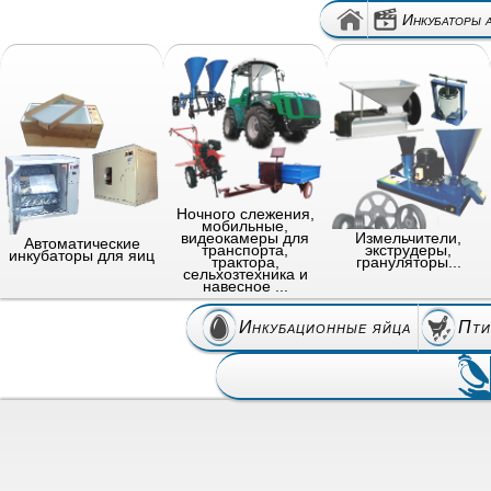
Инкубаторы 
Ночного слежения,
мобильные,
видеокамеры для
Измельчители,
Автоматические
транспорта,
экструдеры,
инкубаторы для яиц
трактора,
грануляторы...
сельхозтехника и
навесное ...
Инкубационные яйца
Пти