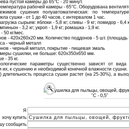
ева пустой камеры до 65°С - 20 минут.
емпература рабочей камеры - 65°С. Оборудована вентилят
ежимов сушения полуавтоматическая: по температуре
ла сушки - от 1 до 40 часов, с интервалом 1 час.
рузка сырьем: яблоки - 5,8 кг; сливы - 9 кг; помидор - 6,4 кг;
пиньон - 3,2 кг; укроп - 1,9 кг; ромашка - 1,9 кг.
- 50 кг/мес.
ов - 420х260х20 мм. Количество поддонов - 5 шт. (площадь 
са - черный металл
нов - черный металл, покрытие - пищевая эмаль
меры сушилки, не больше: 620х350х650 мм.
 - 35 кг.
нологические параметры существенно зависят от вида
и их, к сушению и необходимой конечной влажности сушни
 длительность процесса сушки растет (на 25-30%), а вых
Я
хочу купить
шу сообщить