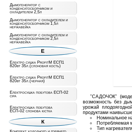
Дымогенератор с
конденсатосборником и
охладителем 2,5л
Дымогенератор с охладителем и
конденсатосборником 1,5л
нержавейка
Дымогенератор с охладителем и
конденсатосборником 2,5л
нержавейка
Е
Електро сушка ProfitM ЕСП1
820вт 35л.(слоновая кость)
Електро сушка ProfitM ЕСП1
820вт 35л.(черная)
Електросушка побутова ЕСП-02
сiра
"САДОЧОК" (модел
возможность без дым
урожай плодоягодно
Електросушка побутова
ЕСП-02 слонова кістка
продуктами наивысшег
Номинальное на
К
Потребляемая м
Тип нагревател
Комплект холодного и горячего