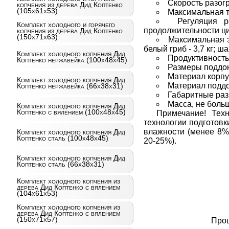
Скорость разогр
копчения из дерева Дид Коптенко
(105х61х53)
Максимальная т
Регуляция р
Комплект холодного и горячего
продолжительности цик
копчения из дерева Дид Коптенко
(150х71х63)
Максимальная заг
белый гриб - 3,7 кг; шам
Комплект холодного копчения Дид
Продуктивность 
Коптенко нержавейка (100х48х45)
Размеры поддон
Материал корпу
Комплект холодного копчения Дид
Материал поддо
Коптенко нержавейка (66х38х31)
Габаритные раз
Масса, не больше
Комплект холодного копчения Дид
Коптенко с вялением (100х48х45)
Примечание! Тех
технологии подготовк
влажности (менее 8%)
Комплект холодного копчения Дид
Коптенко сталь (100х48х45)
20-25%).
Комплект холодного копчения Дид
Коптенко сталь (66х38х31)
Комплект холодного копчения из
дерева Дид Коптенко с вялением
(104х61х53)
Комплект холодного копчения из
дерева Дид Коптенко с вялением
(150х71х57)
Про