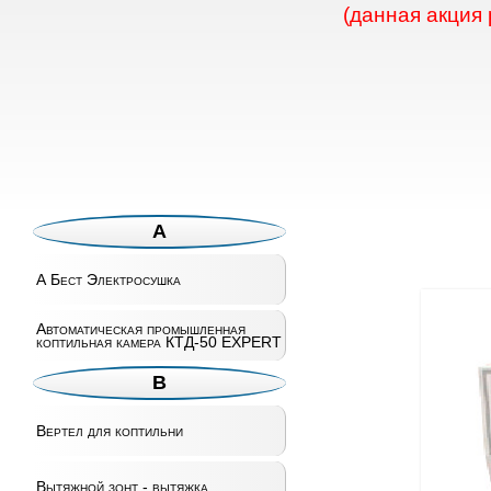
(данная акция
А
А Бест Электросушка
Автоматическая промышленная
коптильная камера КТД-50 EXPERT
В
Вертел для коптильни
Вытяжной зонт - вытяжка.