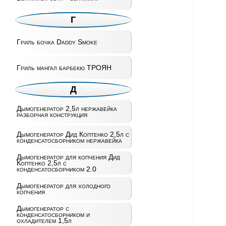
Г
Гриль бочка Daddy Smoke
Гриль мангал барбекю ТРОЯН
Д
Дымогенератор 2,5л нержавейка
разборная конструкция
Дымогенератор Дид Коптенко 2,5л с
конденсатосборником нержавейка
Дымогенератор для копчения Дид
Коптенко 2,5л с
конденсатосборником 2.0
Дымогенератор для холодного
копчения
Дымогенератор с
конденсатосборником и
охладителем 1,5л