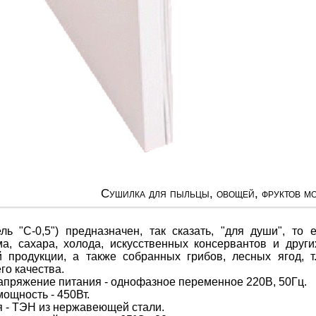
Сушилка для пыльцы, овощей, фруктов мо
ь "С-0,5") предназначен, так сказать, "для души", то 
а, сахара, холода, искусственных консервантов и дру
й продукции, а также собранных грибов, лесных ягод, 
о качества.
пряжение питания - однофазное переменное 220В, 50Гц.
ощность - 450Вт.
я - ТЭН из нержавеющей стали.