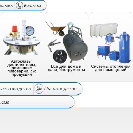
оставка
Контакты
Автоклавы,
дистилляторы,
Все для дома и
Системы отопления
домашние
дачи, инструменты
для помещений
пивоварни, с\х
продукция
Скотоводство
Пчеловодство
l.com