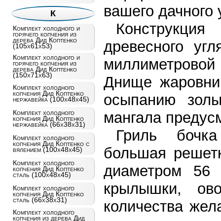
вашего дачного 
К
Конструкци
Комплект холодного и
горячего копчения из
дерева Дид Коптенко
древесного угл
(105х61х53)
Комплект холодного и
миллиметровой
горячего копчения из
дерева Дид Коптенко
(150х71х63)
Днище жаровни 
Комплект холодного
копчения Дид Коптенко
осыпанию золы
нержавейка (100х48х45)
Комплект холодного
мангала предусм
копчения Дид Коптенко
нержавейка (66х38х31)
Гриль бочка
Комплект холодного
копчения Дид Коптенко с
большая решет
вялением (100х48х45)
Комплект холодного
диаметром 56 с
копчения Дид Коптенко
сталь (100х48х45)
крылышки, ов
Комплект холодного
копчения Дид Коптенко
сталь (66х38х31)
количества жел
Комплект холодного
копчения из дерева Дид