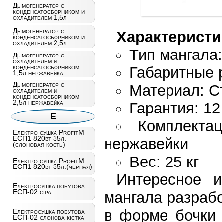
Дымогенератор с
конденсатосборником и
охладителем 1,5л
Дымогенератор с
Характеристи
конденсатосборником и
охладителем 2,5л
Тип мангала
Дымогенератор с
охладителем и
конденсатосборником
Габаритные 
1,5л нержавейка
Дымогенератор с
Материал: С
охладителем и
конденсатосборником
2,5л нержавейка
Гарантия: 1
Е
Комплекта
Електро сушка ProfitM
ЕСП1 820вт 35л.
нержавейки
(слоновая кость)
Вес: 25 кг
Електро сушка ProfitM
ЕСП1 820вт 35л.(черная)
Интересное 
Електросушка побутова
ЕСП-02 сiра
мангала разраб
в форме бочки 
Електросушка побутова
ЕСП-02 слонова кістка