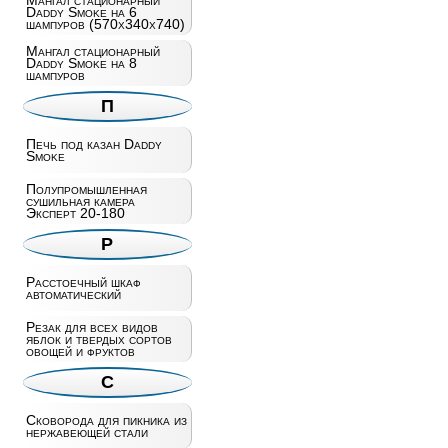
Мангал стационарный
Daddy Smoke на 6
шампуров (570х340х740)
Мангал стационарный
Daddy Smoke на 8
шампуров
П
Печь под казан Daddy
Smoke
Полупромышленная
сушильная камера
Эксперт 20-180
Р
Расстоечный шкаф
автоматический
Резак для всех видов
яблок и твердых сортов
овощей и фруктов
С
Сковорода для пикника из
нержавеющей стали