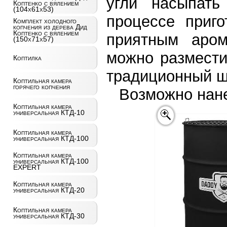
угли насыпат
Коптенко с вялением
(104х61х53)
процессе приго
Комплект холодного
копчения из дерева Дид
Коптенко с вялением
приятным аром
(150х71х57)
можно размести
Коптилка
традиционный 
Коптильная камера
горячего копчения
Возможно нане
Коптильная камера
универсальная КТД-10
Коптильная камера
универсальная КТД-100
Коптильная камера
универсальная КТД-100
EXPERT
Коптильная камера
универсальная КТД-20
Коптильная камера
универсальная КТД-30