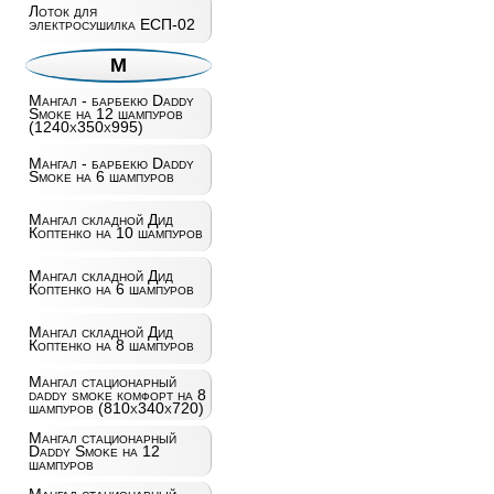
Лоток для
электросушилка ЕСП-02
М
Мангал - барбекю Daddy
Smoke на 12 шампуров
(1240х350х995)
Мангал - барбекю Daddy
Smoke на 6 шампуров
Мангал складной Дид
Коптенко на 10 шампуров
Мангал складной Дид
Коптенко на 6 шампуров
Мангал складной Дид
Коптенко на 8 шампуров
Мангал стационарный
daddy smoke комфорт на 8
шампуров (810х340х720)
Мангал стационарный
Daddy Smoke на 12
шампуров