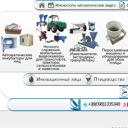
Инкубаторы автоматические видео
Ночного
слежения,
Перосъемны
мобильные,
машины и
Измельчители,
Автоматические
видеокамеры
оборудовани
экструдеры,
инкубаторы для
для транспорта,
для убоя
грануляторы...
яиц
трактора,
птицы
сельхозтехника
и навесное ...
Инкубационные яйца
Птицеводство
+38(098)1335348