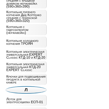
средняя с крышкой
домиком нержавейка
(590x360x390)
Коптильня горячего
копчения Дид Коптенко
средняя с покраской
(590x360x320)
Коптильня с
гидрозатвором
(нержавейка)
Коптильня холодного
копчения ТРОЯН
Коптильня электрическая
универсальная EXPERT
Classic КТД-10 и КТД-20
Коптильня электрическая
универсальная КТД-20
EXPERT Classic
Крючки для подвешивания
продукта в коптильной
камере
Л
Лоток для
электросушилка ЕСП-01