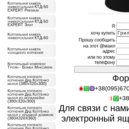
Коптильная камера
универсальная КТД-50
EXPERT Premium
Коптильная камера
универсальная КТД-50
EXPERT Элит
Я
хочу купить
Коптильная камера
универсальная КТД-60
Прошу сообщить
на этот @маил
Коптильная камера
адрес
холодного копчения
или по этому
телефону
Коптильный комплекс
Троян - Бомба Максимум
Фор
Коптильня горячего
копчения Дид Коптенко
малая (380x320x300)
+38(095)67
Коптильня горячего
копчения Дид Коптенко
+38
малая из нержавейки
(380x320x300)
Для связи с нам
Коптильня горячего
копчения Дид Коптенко
малая с крышкой домиком
электронный ящ
(380X320X360)
Коптильня горячего
копчения Дид Коптенко