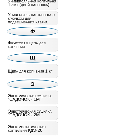
Универсальная коптильня
Троян(двойная полка)
Универсальная тренога с
крючком для
подвешивания казана
Ф
Фруктовая щепа для
копчения
Щ
Щепа для копчения 1 кг
Э
Электрическая сушилка
"САДОЧОК - 1М"
Электрическая сушилка
"САДОЧОК - 2М"
Электростатическая
коптильня КДЭ-20