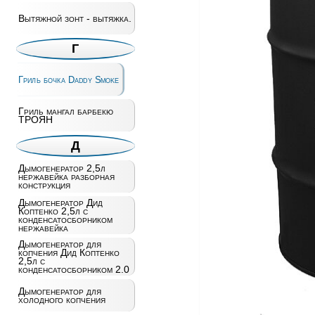
Вытяжной зонт - вытяжка.
Г
Гриль бочка Daddy Smoke
Гриль мангал барбекю
ТРОЯН
Д
Дымогенератор 2,5л
нержавейка разборная
конструкция
Дымогенератор Дид
Коптенко 2,5л с
конденсатосборником
нержавейка
Дымогенератор для
копчения Дид Коптенко
2,5л с
конденсатосборником 2.0
Дымогенератор для
холодного копчения