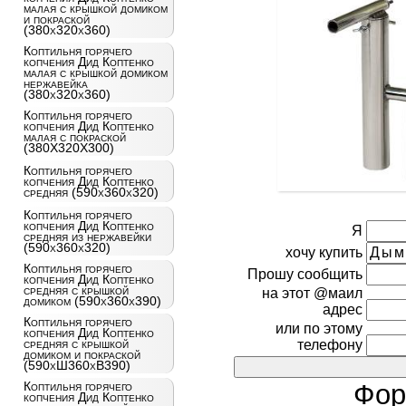
малая с крышкой домиком
и покраской
(380x320x360)
Коптильня горячего
копчения Дид Коптенко
малая с крышкой домиком
нержавейка
(380x320x360)
Коптильня горячего
копчения Дид Коптенко
малая с покраской
(380X320X300)
Коптильня горячего
копчения Дид Коптенко
средняя (590x360x320)
Коптильня горячего
копчения Дид Коптенко
Я
средняя из нержавейки
(590x360x320)
хочу купить
Коптильня горячего
Прошу сообщить
копчения Дид Коптенко
средняя с крышкой
на этот @маил
домиком (590x360x390)
адрес
Коптильня горячего
или по этому
копчения Дид Коптенко
средняя с крышкой
телефону
домиком и покраской
(590хШ360хВ390)
Фор
Коптильня горячего
копчения Дид Коптенко