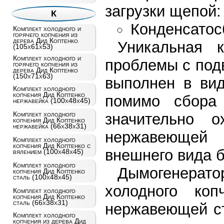
загрузки щепой:
К
Конденсатос
Комплект холодного и
горячего копчения из
дерева Дид Коптенко
Уникальная к
(105х61х53)
Комплект холодного и
проблемы с под
горячего копчения из
дерева Дид Коптенко
(150х71х63)
выполнен в вид
Комплект холодного
копчения Дид Коптенко
помимо сбора 
нержавейка (100х48х45)
Комплект холодного
значительно 
копчения Дид Коптенко
нержавейка (66х38х31)
нержавеющей 
Комплект холодного
копчения Дид Коптенко с
внешнего вида б
вялением (100х48х45)
Комплект холодного
Дымогенера
копчения Дид Коптенко
сталь (100х48х45)
холодного коп
Комплект холодного
копчения Дид Коптенко
сталь (66х38х31)
нержавеющей ст
Комплект холодного
копчения из дерева Дид