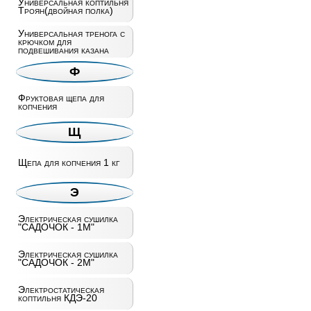
Универсальная коптильня
Троян(двойная полка)
Универсальная тренога с
крючком для
подвешивания казана
Ф
Фруктовая щепа для
копчения
Щ
Щепа для копчения 1 кг
Э
Электрическая сушилка
"САДОЧОК - 1М"
Электрическая сушилка
"САДОЧОК - 2М"
Электростатическая
коптильня КДЭ-20