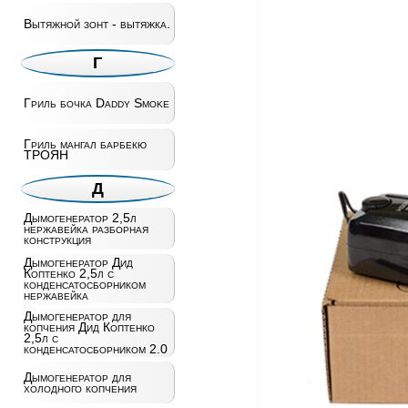
Вытяжной зонт - вытяжка.
Г
Гриль бочка Daddy Smoke
Гриль мангал барбекю
ТРОЯН
Д
Дымогенератор 2,5л
нержавейка разборная
конструкция
Дымогенератор Дид
Коптенко 2,5л с
конденсатосборником
нержавейка
Дымогенератор для
копчения Дид Коптенко
2,5л с
конденсатосборником 2.0
Дымогенератор для
холодного копчения