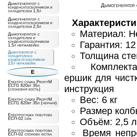
Дымогенератор с
Дымогенератор 
конденсатосборником и
охладителем 1,5л
Дымогенератор с
Характеристи
конденсатосборником и
охладителем 2,5л
Материал: Н
Дымогенератор с
охладителем и
конденсатосборником
Гарантия: 1
1,5л нержавейка
Дымогенератор с
Толщина сте
охладителем и
конденсатосборником
2,5л нержавейка
Комплект
Е
ершик для чист
Електро сушка ProfitM
ЕСП1 820вт 35л.
инструкция
(слоновая кость)
Вес: 6 кг
Електро сушка ProfitM
ЕСП1 820вт 35л.(черная)
Размер колб
Електросушка побутова
ЕСП-02 сiра
Объём: 2,5 л
Время непр
Електросушка побутова
ЕСП-02 слонова кістка