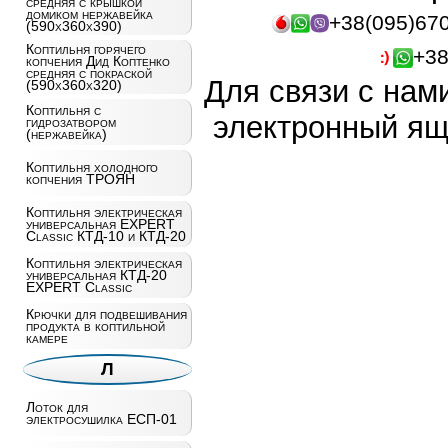
средняя с крышкой
домиком нержавейка
+38(095)67
(590x360x390)
Коптильня горячего
+38
копчения Дид Коптенко
средняя с покраской
Для связи с нам
(590x360x320)
Коптильня с
электронный ящ
гидрозатвором
(нержавейка)
Коптильня холодного
копчения ТРОЯН
Коптильня электрическая
универсальная EXPERT
Classic КТД-10 и КТД-20
Коптильня электрическая
универсальная КТД-20
EXPERT Classic
Крючки для подвешивания
продукта в коптильной
камере
Л
Лоток для
электросушилка ЕСП-01