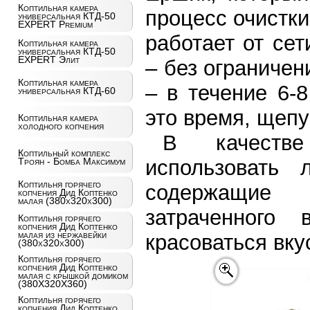
Коптильная камера
процесс очистк
универсальная КТД-50
EXPERT Premium
работает от се
Коптильная камера
универсальная КТД-50
EXPERT Элит
– без ограничен
Коптильная камера
– в течение 6-
универсальная КТД-60
это время, щепу
Коптильная камера
холодного копчения
В качеств
Коптильный комплекс
использовать 
Троян - Бомба Максимум
Коптильня горячего
содержащие 
копчения Дид Коптенко
малая (380x320x300)
затраченного
Коптильня горячего
копчения Дид Коптенко
малая из нержавейки
красоваться вку
(380x320x300)
Коптильня горячего
копчения Дид Коптенко
малая с крышкой домиком
(380X320X360)
Коптильня горячего
копчения Дид Коптенко