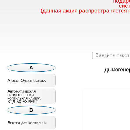
подаро
сис
(данная акция распространяется 
А
Дымогенер
А Бест Электросушка
Автоматическая
промышленная
коптильная камера
КТД-50 EXPERT
В
Вертел для коптильни