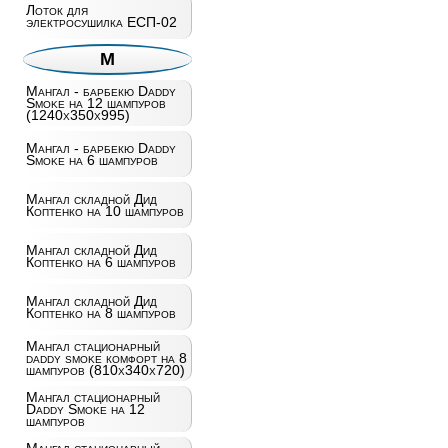
Лоток для
электросушилка ЕСП-02
М
Мангал - барбекю Daddy
Smoke на 12 шампуров
(1240х350х995)
Мангал - барбекю Daddy
Smoke на 6 шампуров
Мангал складной Дид
Коптенко на 10 шампуров
Мангал складной Дид
Коптенко на 6 шампуров
Мангал складной Дид
Коптенко на 8 шампуров
Мангал стационарный
daddy smoke комфорт на 8
шампуров (810х340х720)
Мангал стационарный
Daddy Smoke на 12
шампуров