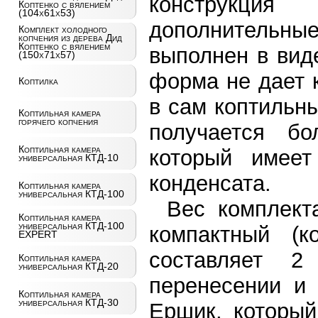
конструкци
Коптенко с вялением
(104х61х53)
дополнительн
Комплект холодного
копчения из дерева Дид
Коптенко с вялением
выполнен в вид
(150х71х57)
форма не дает 
Коптилка
в сам коптильн
Коптильная камера
горячего копчения
получается б
Коптильная камера
который имеет
универсальная КТД-10
конденсата.
Коптильная камера
универсальная КТД-100
Вес комплект
Коптильная камера
универсальная КТД-100
компактный (к
EXPERT
составляет 
Коптильная камера
универсальная КТД-20
перенесении и 
Коптильная камера
универсальная КТД-30
Ершик, который