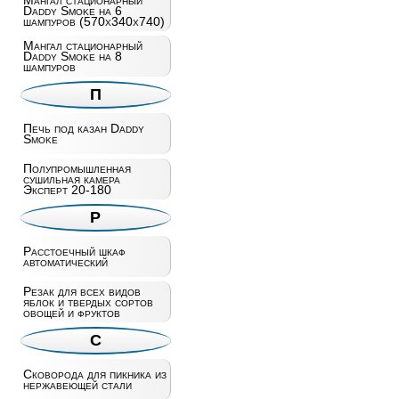
Мангал стационарный
Daddy Smoke на 6
шампуров (570х340х740)
Мангал стационарный
Daddy Smoke на 8
шампуров
П
Печь под казан Daddy
Smoke
Полупромышленная
сушильная камера
Эксперт 20-180
Р
Расстоечный шкаф
автоматический
Резак для всех видов
яблок и твердых сортов
овощей и фруктов
С
Сковорода для пикника из
нержавеющей стали