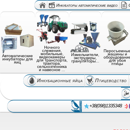
Инкубаторы автоматические видео
Ночного
слежения,
Перосъемны
мобильные,
машины и
Измельчители,
Автоматические
видеокамеры
оборудовани
экструдеры,
инкубаторы для
для транспорта,
для убоя
грануляторы...
яиц
трактора,
птицы
сельхозтехника
и навесное ...
Инкубационные яйца
Птицеводство
+38(098)1335348