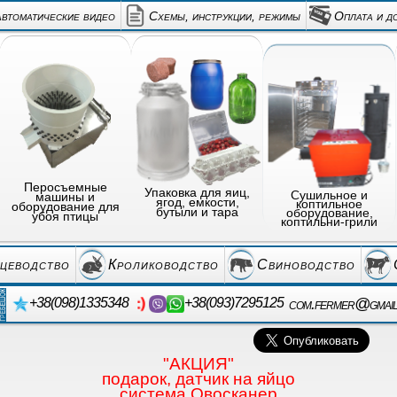
автоматические видео
Схемы, инструкции, режимы
Оплата и д
Перосъемные
Упаковка для яиц,
Сушильное и
машины и
ягод, емкости,
коптильное
оборудование для
бутыли и тара
оборудование,
убоя птицы
коптильни-грили
цеводство
Кролиководство
Свиноводство
com.fermer@gmai
+38(098)1335348
+38(093)7295125
"АКЦИЯ"
подарок, датчик на яйцо
система Овосканер