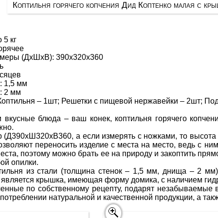
Коптильня горячего копчения Дид Коптенко малая с кр
 5 кг
Горячее
меры (ДхШхВ): 390х320х360
ь
есяцев
: 1,5 мм
: 2 мм
Коптильня – 1шт; Решетки с пищевой нержавейки – 2шт; Под
 вкусные блюда – ваш конек, коптильня горячего копч
жно.
(Д390хШ320хВ360, а если измерять с ножками, то высота с
 позволяют переносить изделие с места на место, ведь с ни
еста, поэтому можно брать ее на природу и закоптить прям
бой опилки.
тильня из стали (толщина стенок – 1,5 мм, днища – 2 мм
 является крышка, имеющая форму домика, с наличием гид
ченные по собственному рецепту, подарят незабываемые в
употреблении натуральной и качественной продукции, а такж