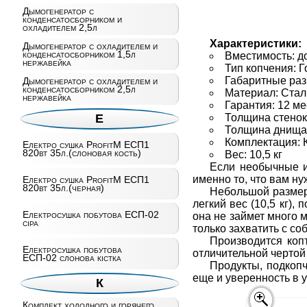
Дымогенератор с
конденсатосборником и
охладителем 2,5л
Характеристики:
Дымогенератор с охладителем и
конденсатосборником 1,5л
Вместимость: до
нержавейка
Тип копчения: 
Габаритные раз
Дымогенератор с охладителем и
конденсатосборником 2,5л
Материал: Стал
нержавейка
Гарантия: 12 м
Толщина стенок
Е
Толщина днища
Комплектация: 
Електро сушка ProfitM ЕСП1
820вт 35л.(слоновая кость)
Вес: 10,5 кг
Если необычные и
именно то, что вам ну
Електро сушка ProfitM ЕСП1
820вт 35л.(черная)
Небольшой размер 
легкий вес (10,5 кг),
Електросушка побутова ЕСП-02
она не займет много м
сiра
только захватить с со
Производится коп
Електросушка побутова
отличительной чертой
ЕСП-02 слонова кістка
Продукты, подкоп
еще и уверенность в 
К
Комплект холодного и горячего