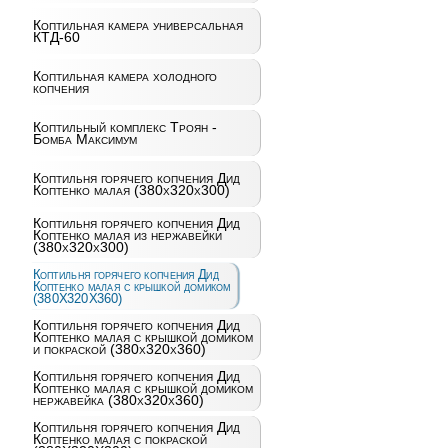
Коптильная камера универсальная
КТД-60
Коптильная камера холодного
копчения
Коптильный комплекс Троян -
Бомба Максимум
Коптильня горячего копчения Дид
Коптенко малая (380x320x300)
Коптильня горячего копчения Дид
Коптенко малая из нержавейки
(380x320x300)
Коптильня горячего копчения Дид
Коптенко малая с крышкой домиком
(380X320X360)
Коптильня горячего копчения Дид
Коптенко малая с крышкой домиком
и покраской (380x320x360)
Коптильня горячего копчения Дид
Коптенко малая с крышкой домиком
нержавейка (380x320x360)
Коптильня горячего копчения Дид
Коптенко малая с покраской