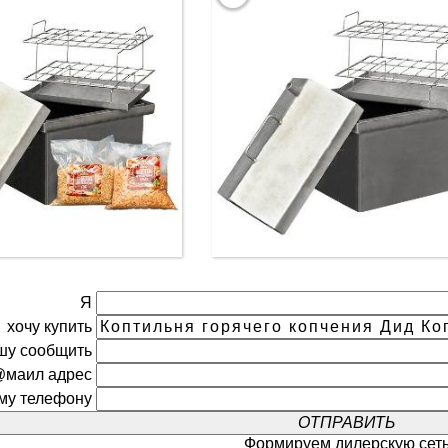
Я
хочу купить
шу сообщить
@маил адрес
ому телефону
Формируем дилерскую сет