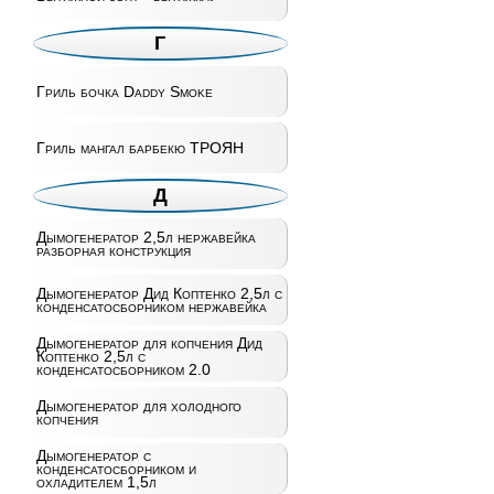
Г
Гриль бочка Daddy Smoke
Гриль мангал барбекю ТРОЯН
Д
Дымогенератор 2,5л нержавейка
разборная конструкция
Дымогенератор Дид Коптенко 2,5л с
конденсатосборником нержавейка
Дымогенератор для копчения Дид
Коптенко 2,5л с
конденсатосборником 2.0
Дымогенератор для холодного
копчения
Дымогенератор с
конденсатосборником и
охладителем 1,5л