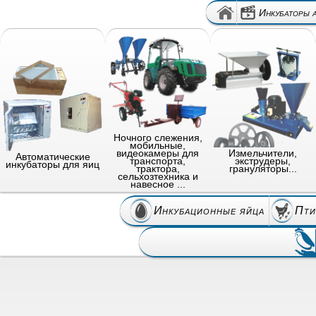
Инкубаторы 
Ночного слежения,
мобильные,
видеокамеры для
Измельчители,
Автоматические
транспорта,
экструдеры,
инкубаторы для яиц
трактора,
грануляторы...
сельхозтехника и
навесное ...
Инкубационные яйца
Пти