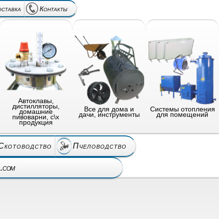
оставка
Контакты
Автоклавы,
дистилляторы,
Все для дома и
Системы отопления
домашние
дачи, инструменты
для помещений
пивоварни, с\х
продукция
Скотоводство
Пчеловодство
l.com