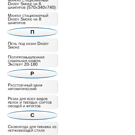
Мангал стационарный
Daddy Smoke на 6
шампуров (570х340х740)
Мангал стационарный
Daddy Smoke на 8
шампуров
П
Печь под казан Daddy
Smoke
Полупромышленная
сушильная камера
Эксперт 20-180
Р
Расстоечный шкаф
автоматический
Резак для всех видов
яблок и твердых сортов
овощей и фруктов
С
Сковорода для пикника из
нержавеющей стали