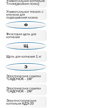
Универсальная коптильня
Троян(двойная полка)
Универсальная тренога с
крючком для
подвешивания казана
Ф
Фруктовая щепа для
копчения
Щ
Щепа для копчения 1 кг
Э
Электрическая сушилка
"САДОЧОК - 1М"
Электрическая сушилка
"САДОЧОК - 2М"
Электростатическая
коптильня КДЭ-20