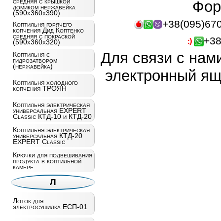
средняя с крышкой
Фор
домиком нержавейка
(590x360x390)
+38(095)67
Коптильня горячего
копчения Дид Коптенко
средняя с покраской
+38
(590x360x320)
Для связи с нам
Коптильня с
гидрозатвором
(нержавейка)
электронный ящ
Коптильня холодного
копчения ТРОЯН
Коптильня электрическая
универсальная EXPERT
Classic КТД-10 и КТД-20
Коптильня электрическая
универсальная КТД-20
EXPERT Classic
Крючки для подвешивания
продукта в коптильной
камере
Л
Лоток для
электросушилка ЕСП-01