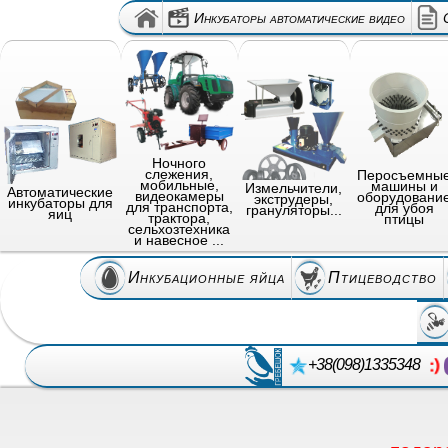
Инкубаторы автоматические видео
Ночного
слежения,
Перосъемны
мобильные,
машины и
Измельчители,
Автоматические
видеокамеры
оборудовани
экструдеры,
инкубаторы для
для транспорта,
для убоя
грануляторы...
яиц
трактора,
птицы
сельхозтехника
и навесное ...
Инкубационные яйца
Птицеводство
+38(098)1335348