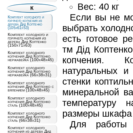
Вес: 40 кг
К
Если вы не мо
Комплект холодного и
горячего копчения из
дерева Дид Коптенко
выбрать холодно
(105х61х53)
Комплект холодного и
есть готовое р
горячего копчения из
дерева Дид Коптенко
(150х71х63)
тм Дід Коптенк
Комплект холодного
копчения Дид Коптенко
копчения. К
нержавейка (100х48х45)
Комплект холодного
натуральных и
копчения Дид Коптенко
нержавейка (66х38х31)
стенки коптиль
Комплект холодного
копчения Дид Коптенко с
минеральной ва
вялением (100х48х45)
Комплект холодного
температуру н
копчения Дид Коптенко
сталь (100х48х45)
размеры шкафа
Комплект холодного
копчения Дид Коптенко
сталь (66х38х31)
Для работы 
Комплект холодного
копчения из дерева Дид