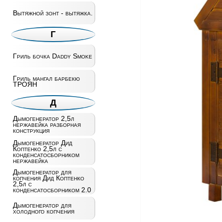
Вытяжной зонт - вытяжка.
Г
Гриль бочка Daddy Smoke
Гриль мангал барбекю
ТРОЯН
Д
Дымогенератор 2,5л
нержавейка разборная
конструкция
Дымогенератор Дид
Коптенко 2,5л с
конденсатосборником
нержавейка
Дымогенератор для
копчения Дид Коптенко
2,5л с
конденсатосборником 2.0
Дымогенератор для
холодного копчения