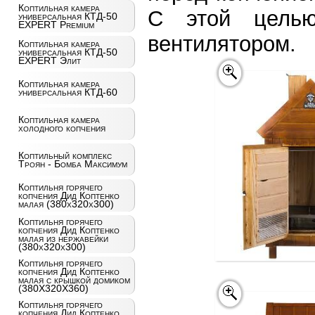
Коптильная камера
С этой целью
универсальная КТД-50
EXPERT Premium
вентилятором.
Коптильная камера
универсальная КТД-50
EXPERT Элит
Коптильная камера
универсальная КТД-60
Коптильная камера
холодного копчения
Коптильный комплекс
Троян - Бомба Максимум
Коптильня горячего
копчения Дид Коптенко
малая (380x320x300)
Коптильня горячего
копчения Дид Коптенко
малая из нержавейки
(380x320x300)
Коптильня горячего
копчения Дид Коптенко
малая с крышкой домиком
(380X320X360)
Коптильня горячего
копчения Дид Коптенко