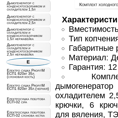
Дымогенератор с
Комплект холодного
конденсатосборником и
охладителем 1,5л
Дымогенератор с
Характеристи
конденсатосборником и
охладителем 2,5л
Вместимость:
Дымогенератор с
охладителем и
конденсатосборником
Тип копчения
1,5л нержавейка
Дымогенератор с
Габаритные 
охладителем и
конденсатосборником
2,5л нержавейка
Материал: Д
Е
Гарантия: 1
Електро сушка ProfitM
ЕСП1 820вт 35л.
Компл
(слоновая кость)
дымогенерат
Електро сушка ProfitM
ЕСП1 820вт 35л.(черная)
охладителем 2,
Електросушка побутова
ЕСП-02 сiра
крючки, 6 крюч
для вяления, ТЭ
Електросушка побутова
ЕСП-02 слонова кістка