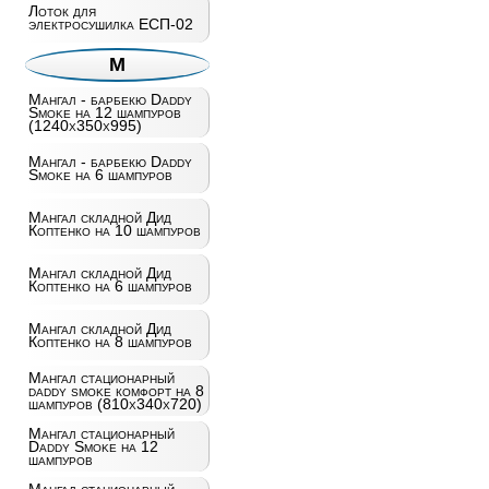
Лоток для
электросушилка ЕСП-02
М
Мангал - барбекю Daddy
Smoke на 12 шампуров
(1240х350х995)
Мангал - барбекю Daddy
Smoke на 6 шампуров
Мангал складной Дид
Коптенко на 10 шампуров
Мангал складной Дид
Коптенко на 6 шампуров
Мангал складной Дид
Коптенко на 8 шампуров
Мангал стационарный
daddy smoke комфорт на 8
шампуров (810х340х720)
Мангал стационарный
Daddy Smoke на 12
шампуров