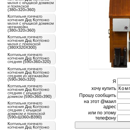
малая с крышкой домиком
и покраской
(380x320x360)
Коптильня горячего
копчения Дид Коптенко
малая с крышкой домиком
нержавейка
(380x320x360)
Коптильня горячего
копчения Дид Коптенко
малая с покраской
(380X320X300)
Коптильня горячего
копчения Дид Коптенко
средняя (590x360x320)
Коптильня горячего
копчения Дид Коптенко
средняя из нержавейки
(590x360x320)
Я
Коптильня горячего
хочу купить
копчения Дид Коптенко
средняя с крышкой
Прошу сообщить
домиком (590x360x390)
на этот @маил
Коптильня горячего
адрес
копчения Дид Коптенко
средняя с крышкой
или по этому
домиком и покраской
(590хШ360хВ390)
телефону
Коптильня горячего
копчения Дид Коптенко