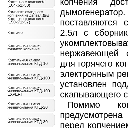
копчения дос
Коптенко с вялением
(104х61х53)
дымогенерат
Комплект холодного
копчения из дерева Дид
Коптенко с вялением
поставляются 
(150х71х57)
2.5л с сборник
Коптилка
укомплекто
Коптильная камера
горячего копчения
нержавеющей с
Коптильная камера
для горячего ко
универсальная КТД-10
электронным ре
Коптильная камера
универсальная КТД-100
установлен под
Коптильная камера
универсальная КТД-100
скапывающего с
EXPERT
Помимо ко
Коптильная камера
универсальная КТД-20
предусмотрена 
Коптильная камера
универсальная КТД-30
перед копчение