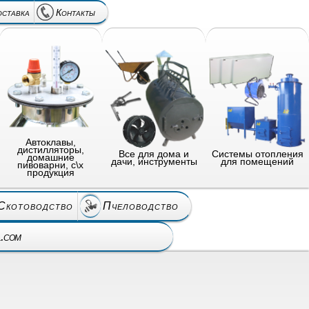
оставка
Контакты
Автоклавы,
дистилляторы,
Все для дома и
Системы отопления
домашние
дачи, инструменты
для помещений
пивоварни, с\х
продукция
Скотоводство
Пчеловодство
l.com