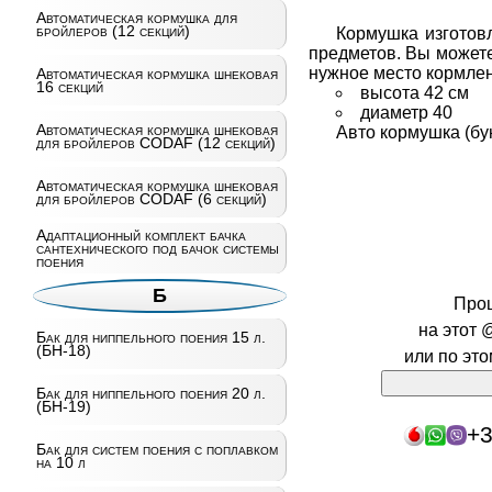
Автоматическая кормушка для
бройлеров (12 секций)
Кормушка изготов
предметов. Вы можете
нужное место кормле
Автоматическая кормушка шнековая
16 секций
высота 42 см
диаметр 40
Автоматическая кормушка шнековая
Авто кормушка (бу
для бройлеров CODAF (12 секций)
Автоматическая кормушка шнековая
для бройлеров CODAF (6 секций)
Адаптационный комплект бачка
сантехнического под бачок системы
поения
Б
Про
на этот 
Бак для ниппельного поения 15 л.
(БН-18)
или по эт
Бак для ниппельного поения 20 л.
(БН-19)
+3
Бак для систем поения с поплавком
на 10 л