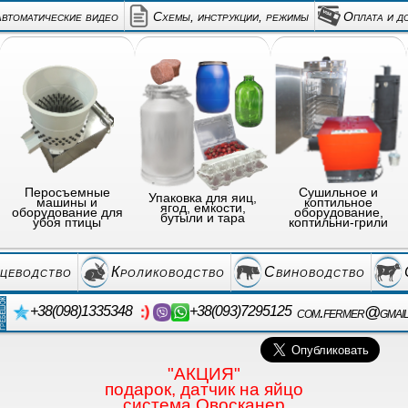
автоматические видео
Схемы, инструкции, режимы
Оплата и д
Перосъемные
Сушильное и
Упаковка для яиц,
машины и
коптильное
ягод, емкости,
оборудование для
оборудование,
бутыли и тара
убоя птицы
коптильни-грили
цеводство
Кролиководство
Свиноводство
com.fermer@gmai
+38(098)1335348
+38(093)7295125
"АКЦИЯ"
подарок, датчик на яйцо
система Овосканер