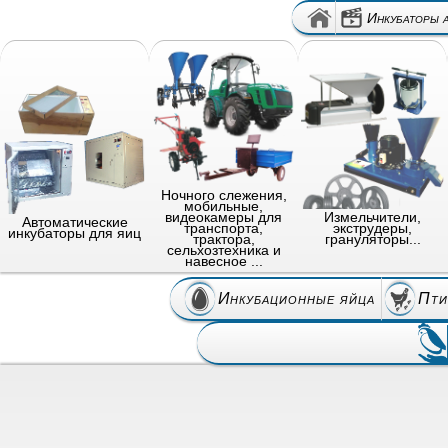
Инкубаторы 
Ночного слежения,
мобильные,
видеокамеры для
Измельчители,
Автоматические
транспорта,
экструдеры,
инкубаторы для яиц
трактора,
грануляторы...
сельхозтехника и
навесное ...
Инкубационные яйца
Пти