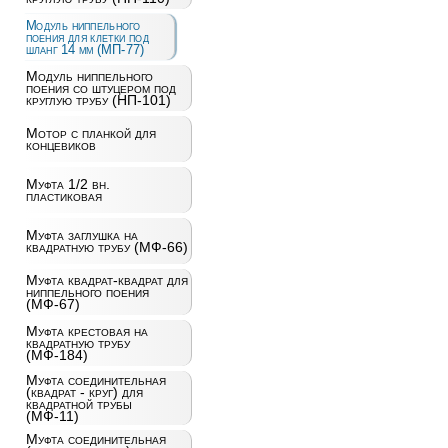
Модуль ниппельного
поения для клетки под
шланг 14 мм (МП-77)
Модуль ниппельного
поения со штуцером под
круглую трубу (НП-101)
Мотор с планкой для
концевиков
Муфта 1/2 вн.
пластиковая
Муфта заглушка на
квадратную трубу (МФ-66)
Муфта квадрат-квадрат для
ниппельного поения
(МФ-67)
Муфта крестовая на
квадратную трубу
(МФ-184)
Муфта соединительная
(квадрат - круг) для
квадратной трубы
(МФ-11)
Муфта соединительная