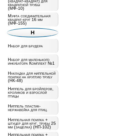
(квадрат-квадрат) для
квадратной трубы
(МФ-10)
Муфта соединительная
квадрат-круг 16 мм
(МФ-155)
Н
Набор для брудера
Набор для маленького
инкубатора Комплект №1
Накладка для ниппельной
поилки на круглую трубу
(НК-48)
Ниппель для бройлеров,
кроликов и взрослой
птицы
Ниппель пластик-
нержавейка для птиц.
Ниппельная поилка +
штуцер для круг. трубы 25
мм (защелка) (НП-102)
Ниппельная поилка +