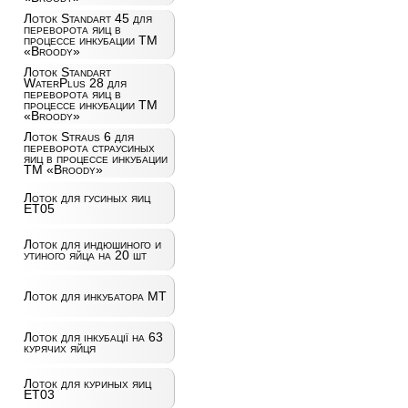
Лоток Standart 45 для
переворота яиц в
процессе инкубации ТМ
«Broody»
Лоток Standart
WaterPlus 28 для
переворота яиц в
процессе инкубации ТМ
«Broody»
Лоток Straus 6 для
переворота страусиных
яиц в процессе инкубации
ТМ «Broody»
Лоток для гусиных яиц
ET05
Лоток для индюшиного и
утиного яйца на 20 шт
Лоток для инкубатора MT
Лоток для інкубації на 63
курячих яйця
Лоток для куриных яиц
ET03