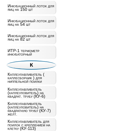
Инкубационный лоток для
яиц на 150 шт
Инкубационный лоток для
яиц на 54 шт
Инкубационный лоток для
яиц на 82 шт
ИТР-1 термометр
инкубаторный
К
Каплеулавливатель (
каплесборник ) для
ниппельной поилки
Каплеулавливатель
(каплеуловитель) на
квадрат. трубу (КУ-6)
Каплеулавливатель
(каплеуловитель) на
квадратную трубу (КУ-7)
желт.
Каплеулавливатель для
поилок с креплением на
клетку (КУ-113)