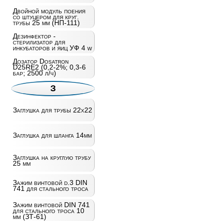
Двойной модуль поения
со штуцером для круг.
трубы 25 мм (НП-111)
Дезинфектор -
стерилизатор для
инкубаторов и яиц УФ 4 w
Дозатор Dosatron
D25RE2 (0,2-2%; 0,3-6
бар; 2500 л/ч)
З
Заглушка для трубы 22х22
Заглушка для шланга 14мм
Заглушка на круглую трубу
25 мм
Зажим винтовой d.3 DIN
741 для стального троса
Зажим винтовой DIN 741
для стального троса 10
мм (ЗТ-61)