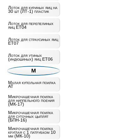
Лоток для куриных яиц на
30 шт (ЛТ-1) пластик
Лоток для перепелиных
яиц ET04
Лоток для страусиных яиц
ET07
Лоток для утиных
(индюшиных) яиц ET06
М
Малая купольная поилка
AT
Микрочашечная поилка
для ниппельного поения
(МК-17)
Микрочашечная поилка
для суточных цыплят
(БПН-16)
Микрочашечная поилка
круглая с 1 патрубком 10
мм (МК-10)