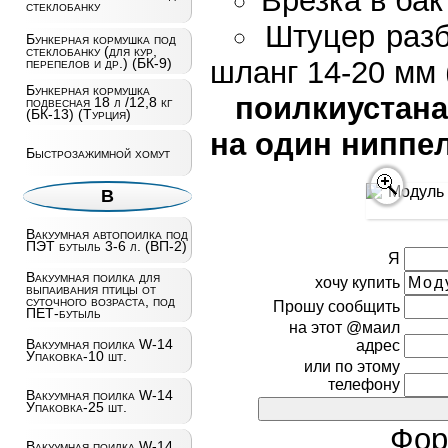
Врезка в бак
стеклобанку
Штуцер разб
Бункерная кормушка под
стеклобанку (для кур,
шланг 14-20 мм 
перепелов и др.) (БК-9)
Бункерная кормушка
поилкиустана
подвесная 18 л /12,8 кг
(БК-13) (Турция)
на один ниппел
Быстрозажимной хомут
В
Вакуумная автопоилка под
ПЭТ бутыль 3-6 л. (ВП-2)
Я
Вакуумная поилка для
хочу купить
выпаивания птицы от
суточного возраста, под
Прошу сообщить
ПЕТ-бутыль
на этот @маил
Вакуумная поилка W-14
адрес
Упаковка-10 шт.
или по этому
телефону
Вакуумная поилка W-14
Упаковка-25 шт.
Фор
Вакуумная поилка W-14