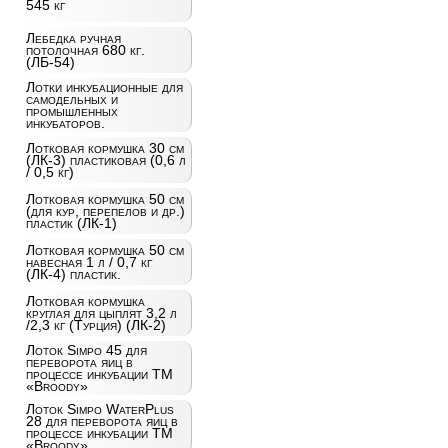
545 кг
Лебедка ручная
потолочная 680 кг.
(ЛБ-54)
Лотки инкубационные для
самодельных и
промышленных
инкубаторов.
Лотковая кормушка 30 см
(ЛК-3) пластиковая (0,6 л
/ 0,5 кг)
Лотковая кормушка 50 см
(для кур, перепелов и др.)
пластик (ЛК-1)
Лотковая кормушка 50 см
навесная 1 л / 0,7 кг
(ЛК-4) пластик.
Лотковая кормушка
круглая для цыплят 3,2 л
/2,3 кг (Турция) (ЛК-2)
Лоток Simpo 45 для
переворота яиц в
процессе инкубации ТМ
«Broody»
Лоток Simpo WaterPlus
28 для переворота яиц в
процессе инкубации ТМ
«Broody»