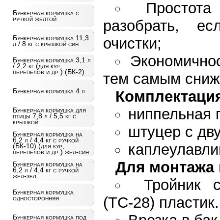
Простота
Бункерная кормушка с
ручкой желтой
разобрать, ес
Бункерная кормушка 11,3
очистки;
л / 8 кг с крышкой син
Экономичнос
Бункерная кормушка 3,1 л
/ 2,2 кг (для кур,
перепелов и др.) (БК-2)
тем самым сниж
Бункерная кормушка 4 л
Комплектация
ниппельная 
Бункерная кормушка для
птицы 7,8 л / 5,5 кг с
крышкой
штуцер с дв
Бункерная кормушка на
6,2 л / 4,4 кг с ручкой
каплеулавли
(БК-10) (для кур,
перепелов и др.) жел-син
Для монтажа 
Бункерная кормушка на
6,2 л / 4,4 кг с ручкой
жел-зел
Тройник с
Бункерная кормушка
(ТС-28) пластик.
односторонняя
Бункерная кормушка под