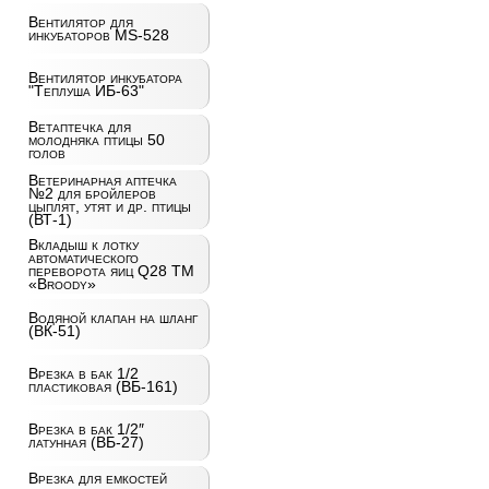
Вентилятор для
инкубаторов MS-528
Вентилятор инкубатора
"Теплуша ИБ-63"
Ветаптечка для
молодняка птицы 50
голов
Ветеринарная аптечка
№2 для бройлеров
цыплят, утят и др. птицы
(ВТ-1)
Вкладыш к лотку
автоматического
переворота яиц Q28 ТМ
«Broody»
Водяной клапан на шланг
(ВК-51)
Врезка в бак 1/2
пластиковая (ВБ-161)
Врезка в бак 1/2″
латунная (ВБ-27)
Врезка для емкостей