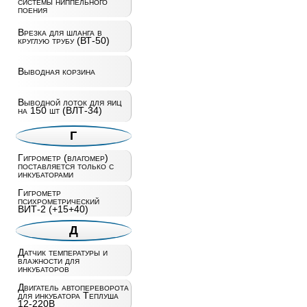
системы ниппельного
поения
Врезка для шланга в
круглую трубу (ВТ-50)
Выводная корзина
Выводной лоток для яиц
на 150 шт (ВЛТ-34)
Г
Гигрометр (влагомер)
поставляется только с
инкубаторами
Гигрометр
психрометрический
ВИТ-2 (+15+40)
Д
Датчик температуры и
влажности для
инкубаторов
Двигатель автопереворота
для инкубатора Теплуша
12-220В