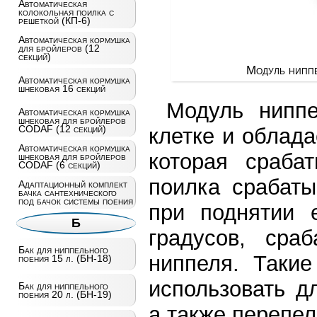
Автоматическая
колокольная поилка с
решеткой (КП-6)
Автоматическая кормушка
для бройлеров (12
секций)
Модуль ниппе
Автоматическая кормушка
шнековая 16 секций
Модуль ниппе
Автоматическая кормушка
шнековая для бройлеров
CODAF (12 секций)
клетке и облад
Автоматическая кормушка
которая сраба
шнековая для бройлеров
CODAF (6 секций)
поилка срабаты
Адаптационный комплект
бачка сантехнического
под бачок системы поения
при поднятии 
Б
градусов, сра
Бак для ниппельного
ниппеля. Такие
поения 15 л. (БН-18)
использовать д
Бак для ниппельного
поения 20 л. (БН-19)
а также перепел