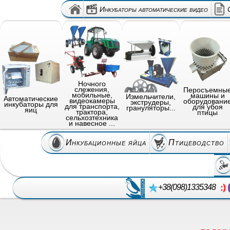
Инкубаторы автоматические видео
Ночного
слежения,
Перосъемны
мобильные,
машины и
Измельчители,
Автоматические
видеокамеры
оборудовани
экструдеры,
инкубаторы для
для транспорта,
для убоя
грануляторы...
яиц
трактора,
птицы
сельхозтехника
и навесное ...
Инкубационные яйца
Птицеводство
+38(098)1335348