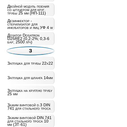
Двойной модуль поения
со штуцером для круг.
трубы 25 мм (НП-111)
Дезинфектор -
стерилизатор для
инкубаторов и яиц УФ 4 w
Дозатор Dosatron
D25RE2 (0,2-2%; 0,3-6
бар; 2500 л/ч)
З
Заглушка для трубы 22х22
Заглушка для шланга 14мм
Заглушка на круглую трубу
25 мм
Зажим винтовой d.3 DIN
741 для стального троса
Зажим винтовой DIN 741
для стального троса 10
мм (ЗТ-61)