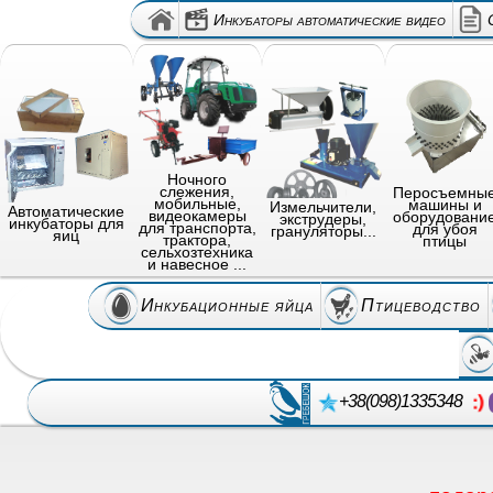
Инкубаторы автоматические видео
Ночного
слежения,
Перосъемны
мобильные,
машины и
Измельчители,
Автоматические
видеокамеры
оборудовани
экструдеры,
инкубаторы для
для транспорта,
для убоя
грануляторы...
яиц
трактора,
птицы
сельхозтехника
и навесное ...
Инкубационные яйца
Птицеводство
+38(098)1335348