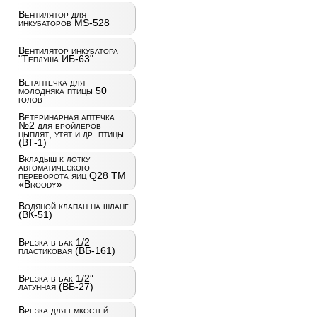
Вентилятор для
инкубаторов MS-528
Вентилятор инкубатора
"Теплуша ИБ-63"
Ветаптечка для
молодняка птицы 50
голов
Ветеринарная аптечка
№2 для бройлеров
цыплят, утят и др. птицы
(ВТ-1)
Вкладыш к лотку
автоматического
переворота яиц Q28 ТМ
«Broody»
Водяной клапан на шланг
(ВК-51)
Врезка в бак 1/2
пластиковая (ВБ-161)
Врезка в бак 1/2″
латунная (ВБ-27)
Врезка для емкостей