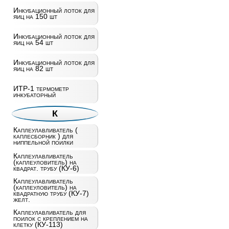
Инкубационный лоток для
яиц на 150 шт
Инкубационный лоток для
яиц на 54 шт
Инкубационный лоток для
яиц на 82 шт
ИТР-1 термометр
инкубаторный
К
Каплеулавливатель (
каплесборник ) для
ниппельной поилки
Каплеулавливатель
(каплеуловитель) на
квадрат. трубу (КУ-6)
Каплеулавливатель
(каплеуловитель) на
квадратную трубу (КУ-7)
желт.
Каплеулавливатель для
поилок с креплением на
клетку (КУ-113)