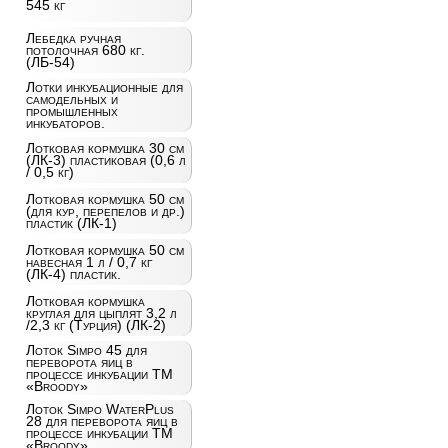
545 кг
Лебедка ручная
потолочная 680 кг.
(ЛБ-54)
Лотки инкубационные для
самодельных и
промышленных
инкубаторов.
Лотковая кормушка 30 см
(ЛК-3) пластиковая (0,6 л
/ 0,5 кг)
Лотковая кормушка 50 см
(для кур, перепелов и др.)
пластик (ЛК-1)
Лотковая кормушка 50 см
навесная 1 л / 0,7 кг
(ЛК-4) пластик.
Лотковая кормушка
круглая для цыплят 3,2 л
/2,3 кг (Турция) (ЛК-2)
Лоток Simpo 45 для
переворота яиц в
процессе инкубации ТМ
«Broody»
Лоток Simpo WaterPlus
28 для переворота яиц в
процессе инкубации ТМ
«Broody»