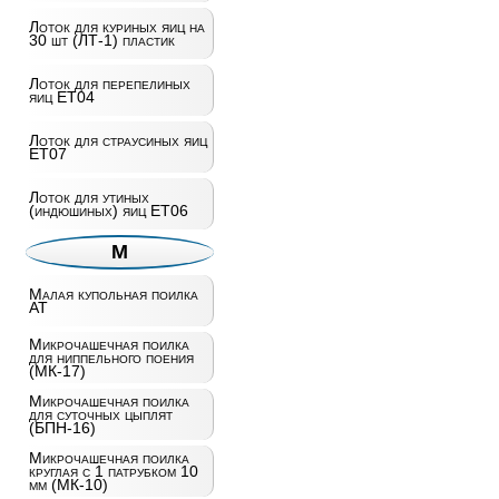
Лоток для куриных яиц на
30 шт (ЛТ-1) пластик
Лоток для перепелиных
яиц ET04
Лоток для страусиных яиц
ET07
Лоток для утиных
(индюшиных) яиц ET06
М
Малая купольная поилка
AT
Микрочашечная поилка
для ниппельного поения
(МК-17)
Микрочашечная поилка
для суточных цыплят
(БПН-16)
Микрочашечная поилка
круглая с 1 патрубком 10
мм (МК-10)