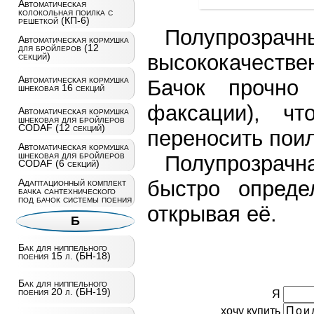
Автоматическая
колокольная поилка с
решеткой (КП-6)
Полупрозр
Автоматическая кормушка
для бройлеров (12
секций)
высококачестве
Автоматическая кормушка
Бачок прочно
шнековая 16 секций
факсации), ч
Автоматическая кормушка
шнековая для бройлеров
CODAF (12 секций)
переносить поил
Автоматическая кормушка
шнековая для бройлеров
Полупрозрачн
CODAF (6 секций)
Адаптационный комплект
быстро опреде
бачка сантехнического
под бачок системы поения
открывая её.
Б
Бак для ниппельного
поения 15 л. (БН-18)
Бак для ниппельного
поения 20 л. (БН-19)
Я
хочу купить