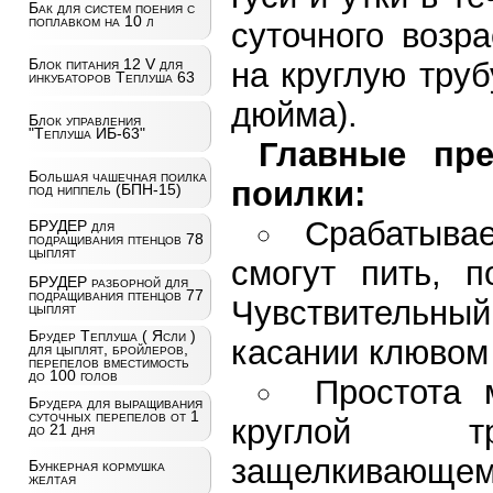
Бак для систем поения с
поплавком на 10 л
суточного возр
Блок питания 12 V для
на круглую тру
инкубаторов Теплуша 63
дюйма).
Блок управления
"Теплуша ИБ-63"
Главные пр
Большая чашечная поилка
поилки:
под ниппель (БПН-15)
Срабатывае
БРУДЕР для
подращивания птенцов 78
цыплят
смогут пить, 
БРУДЕР разборной для
подращивания птенцов 77
Чувствительный
цыплят
Брудер Теплуша ( Ясли )
касании клювом
для цыплят, бройлеров,
перепелов вместимость
до 100 голов
Простота 
Брудера для выращивания
суточных перепелов от 1
круглой т
до 21 дня
защелкивающем
Бункерная кормушка
желтая