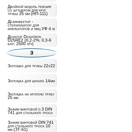
Двойной модуль поения
со штуцером для круг.
трубы 25 мм (НП-111)
Дезинфектор -
стерилизатор для
инкубаторов и яиц УФ 4 w
Дозатор Dosatron
D25RE2 (0,2-2%; 0,3-6
бар; 2500 л/ч)
З
Заглушка для трубы 22х22
Заглушка для шланга 14мм
Заглушка на круглую трубу
25 мм
Зажим винтовой d.3 DIN
741 для стального троса
Зажим винтовой DIN 741
для стального троса 10
мм (ЗТ-61)