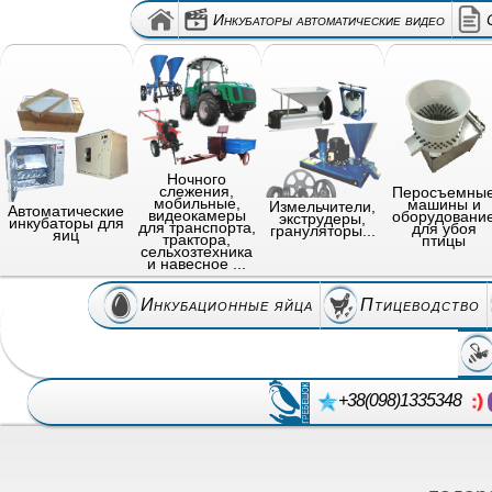
Инкубаторы автоматические видео
Ночного
слежения,
Перосъемны
мобильные,
машины и
Измельчители,
Автоматические
видеокамеры
оборудовани
экструдеры,
инкубаторы для
для транспорта,
для убоя
грануляторы...
яиц
трактора,
птицы
сельхозтехника
и навесное ...
Инкубационные яйца
Птицеводство
+38(098)1335348