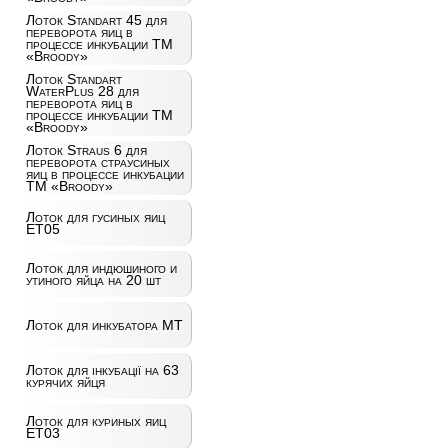
Лоток Standart 45 для
переворота яиц в
процессе инкубации ТМ
«Broody»
Лоток Standart
WaterPlus 28 для
переворота яиц в
процессе инкубации ТМ
«Broody»
Лоток Straus 6 для
переворота страусиных
яиц в процессе инкубации
ТМ «Broody»
Лоток для гусиных яиц
ET05
Лоток для индюшиного и
утиного яйца на 20 шт
Лоток для инкубатора MT
Лоток для інкубації на 63
курячих яйця
Лоток для куриных яиц
ET03