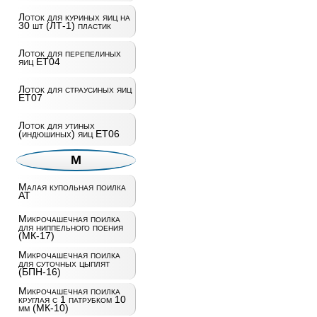
Лоток для куриных яиц на
30 шт (ЛТ-1) пластик
Лоток для перепелиных
яиц ET04
Лоток для страусиных яиц
ET07
Лоток для утиных
(индюшиных) яиц ET06
М
Малая купольная поилка
AT
Микрочашечная поилка
для ниппельного поения
(МК-17)
Микрочашечная поилка
для суточных цыплят
(БПН-16)
Микрочашечная поилка
круглая с 1 патрубком 10
мм (МК-10)