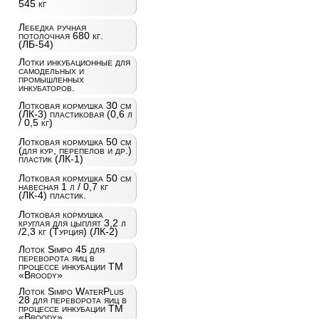
545 кг
Лебедка ручная
потолочная 680 кг.
(ЛБ-54)
Лотки инкубационные для
самодельных и
промышленных
инкубаторов.
Лотковая кормушка 30 см
(ЛК-3) пластиковая (0,6 л
/ 0,5 кг)
Лотковая кормушка 50 см
(для кур, перепелов и др.)
пластик (ЛК-1)
Лотковая кормушка 50 см
навесная 1 л / 0,7 кг
(ЛК-4) пластик.
Лотковая кормушка
круглая для цыплят 3,2 л
/2,3 кг (Турция) (ЛК-2)
Лоток Simpo 45 для
переворота яиц в
процессе инкубации ТМ
«Broody»
Лоток Simpo WaterPlus
28 для переворота яиц в
процессе инкубации ТМ
«Broody»