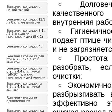
Долгов
Бункерная кормушка с
ручкой желтой
качественног
Бункерная кормушка 11,3
внутренняя раб
л / 8 кг с крышкой син
Гигиеничн
Бункерная кормушка 3,1 л
/ 2,2 кг (для кур,
перепелов и др.) (БК-2)
подает птице чи
Бункерная кормушка 4 л
и не загрязняет
Простота
Бункерная кормушка для
птицы 7,8 л / 5,5 кг с
крышкой
разобрать, ес
Бункерная кормушка на
6,2 л / 4,4 кг с ручкой
очистки;
(БК-10) (для кур,
перепелов и др.) жел-син
Экономично
Бункерная кормушка на
6,2 л / 4,4 кг с ручкой
жел-зел
разбрызгивать 
Бункерная кормушка
эффективно э
односторонняя
Бункерная кормушка под