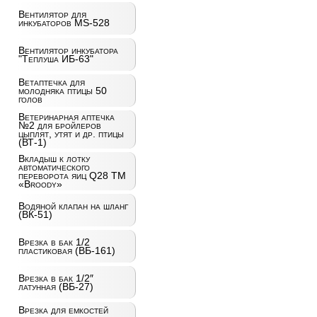
Вентилятор для
инкубаторов MS-528
Вентилятор инкубатора
"Теплуша ИБ-63"
Ветаптечка для
молодняка птицы 50
голов
Ветеринарная аптечка
№2 для бройлеров
цыплят, утят и др. птицы
(ВТ-1)
Вкладыш к лотку
автоматического
переворота яиц Q28 ТМ
«Broody»
Водяной клапан на шланг
(ВК-51)
Врезка в бак 1/2
пластиковая (ВБ-161)
Врезка в бак 1/2″
латунная (ВБ-27)
Врезка для емкостей