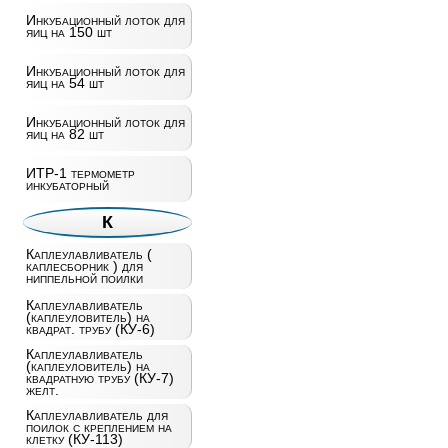
Инкубационный лоток для
яиц на 150 шт
Инкубационный лоток для
яиц на 54 шт
Инкубационный лоток для
яиц на 82 шт
ИТР-1 термометр
инкубаторный
К
Каплеулавливатель (
каплесборник ) для
ниппельной поилки
Каплеулавливатель
(каплеуловитель) на
квадрат. трубу (КУ-6)
Каплеулавливатель
(каплеуловитель) на
квадратную трубу (КУ-7)
желт.
Каплеулавливатель для
поилок с креплением на
клетку (КУ-113)