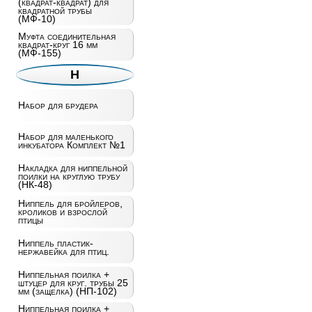
(квадрат-квадрат) для
квадратной трубы
(МФ-10)
Муфта соединительная
квадрат-круг 16 мм
(МФ-155)
Н
Набор для брудера
Набор для маленького
инкубатора Комплект №1
Накладка для ниппельной
поилки на круглую трубу
(НК-48)
Ниппель для бройлеров,
кроликов и взрослой
птицы
Ниппель пластик-
нержавейка для птиц.
Ниппельная поилка +
штуцер для круг. трубы 25
мм (защелка) (НП-102)
Ниппельная поилка +