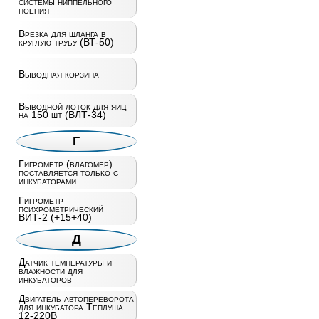
системы ниппельного
поения
Врезка для шланга в
круглую трубу (ВТ-50)
Выводная корзина
Выводной лоток для яиц
на 150 шт (ВЛТ-34)
Г
Гигрометр (влагомер)
поставляется только с
инкубаторами
Гигрометр
психрометрический
ВИТ-2 (+15+40)
Д
Датчик температуры и
влажности для
инкубаторов
Двигатель автопереворота
для инкубатора Теплуша
12-220В