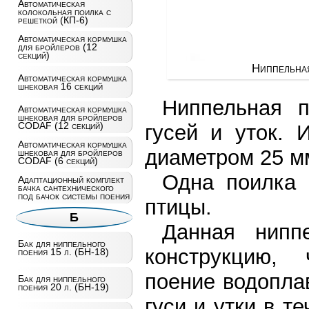
Автоматическая
колокольная поилка с
решеткой (КП-6)
Автоматическая кормушка
для бройлеров (12
секций)
Ниппельная
Автоматическая кормушка
шнековая 16 секций
Ниппельная п
Автоматическая кормушка
шнековая для бройлеров
CODAF (12 секций)
гусей и уток. 
Автоматическая кормушка
диаметром 25 мм
шнековая для бройлеров
CODAF (6 секций)
Одна поилка 
Адаптационный комплект
бачка сантехнического
под бачок системы поения
птицы.
Б
Данная нипп
Бак для ниппельного
конструкцию,
поения 15 л. (БН-18)
поение водопла
Бак для ниппельного
поения 20 л. (БН-19)
гуси и утки в т