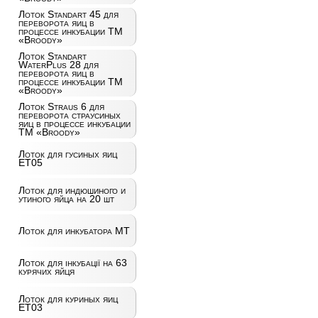
Лоток Standart 45 для
переворота яиц в
процессе инкубации ТМ
«Broody»
Лоток Standart
WaterPlus 28 для
переворота яиц в
процессе инкубации ТМ
«Broody»
Лоток Straus 6 для
переворота страусиных
яиц в процессе инкубации
ТМ «Broody»
Лоток для гусиных яиц
ET05
Лоток для индюшиного и
утиного яйца на 20 шт
Лоток для инкубатора MT
Лоток для інкубації на 63
курячих яйця
Лоток для куриных яиц
ET03