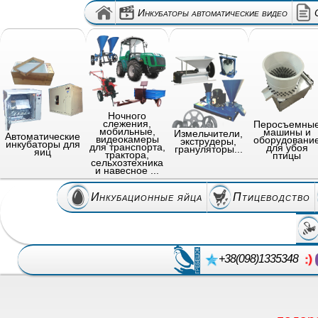
Инкубаторы автоматические видео
Ночного
слежения,
Перосъемны
мобильные,
машины и
Измельчители,
Автоматические
видеокамеры
оборудовани
экструдеры,
инкубаторы для
для транспорта,
для убоя
грануляторы...
яиц
трактора,
птицы
сельхозтехника
и навесное ...
Инкубационные яйца
Птицеводство
+38(098)1335348