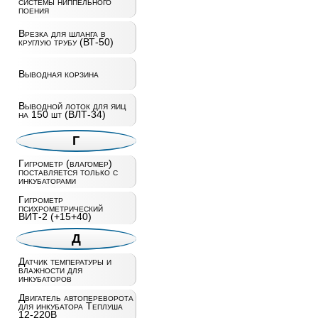
системы ниппельного
поения
Врезка для шланга в
круглую трубу (ВТ-50)
Выводная корзина
Выводной лоток для яиц
на 150 шт (ВЛТ-34)
Г
Гигрометр (влагомер)
поставляется только с
инкубаторами
Гигрометр
психрометрический
ВИТ-2 (+15+40)
Д
Датчик температуры и
влажности для
инкубаторов
Двигатель автопереворота
для инкубатора Теплуша
12-220В