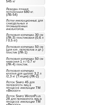
545 кг
Лебедка ручная
потолочная 680 кг.
(ЛБ-54)
Лотки инкубационные для
самодельных и
промышленных
инкубаторов.
Лотковая кормушка 30 см
(ЛК-3) пластиковая (0,6 л
/ 0,5 кг)
Лотковая кормушка 50 см
(для кур, перепелов и др.)
пластик (ЛК-1)
Лотковая кормушка 50 см
навесная 1 л / 0,7 кг
(ЛК-4) пластик.
Лотковая кормушка
круглая для цыплят 3,2 л
/2,3 кг (Турция) (ЛК-2)
Лоток Simpo 45 для
переворота яиц в
процессе инкубации ТМ
«Broody»
Лоток Simpo WaterPlus
28 для переворота яиц в
процессе инкубации ТМ
«Broody»