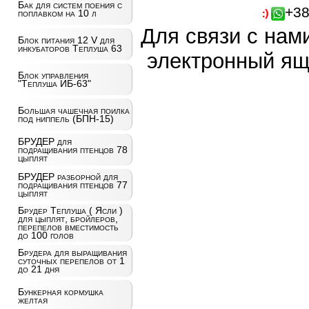
Бак для систем поения с
+38
поплавком на 10 л
Для связи с нам
Блок питания 12 V для
инкубаторов Теплуша 63
электронный ящ
Блок управления
"Теплуша ИБ-63"
Большая чашечная поилка
под ниппель (БПН-15)
БРУДЕР для
подращивания птенцов 78
цыплят
БРУДЕР разборной для
подращивания птенцов 77
цыплят
Брудер Теплуша ( Ясли )
для цыплят, бройлеров,
перепелов вместимость
до 100 голов
Брудера для выращивания
суточных перепелов от 1
до 21 дня
Бункерная кормушка
желтая