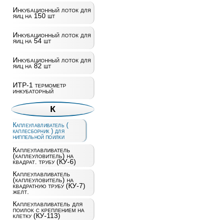
Инкубационный лоток для
яиц на 150 шт
Инкубационный лоток для
яиц на 54 шт
Инкубационный лоток для
яиц на 82 шт
ИТР-1 термометр
инкубаторный
К
Каплеулавливатель (
каплесборник ) для
ниппельной поилки
Каплеулавливатель
(каплеуловитель) на
квадрат. трубу (КУ-6)
Каплеулавливатель
(каплеуловитель) на
квадратную трубу (КУ-7)
желт.
Каплеулавливатель для
поилок с креплением на
клетку (КУ-113)