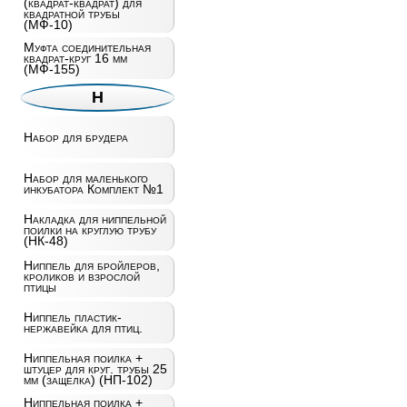
(квадрат-квадрат) для
квадратной трубы
(МФ-10)
Муфта соединительная
квадрат-круг 16 мм
(МФ-155)
Н
Набор для брудера
Набор для маленького
инкубатора Комплект №1
Накладка для ниппельной
поилки на круглую трубу
(НК-48)
Ниппель для бройлеров,
кроликов и взрослой
птицы
Ниппель пластик-
нержавейка для птиц.
Ниппельная поилка +
штуцер для круг. трубы 25
мм (защелка) (НП-102)
Ниппельная поилка +