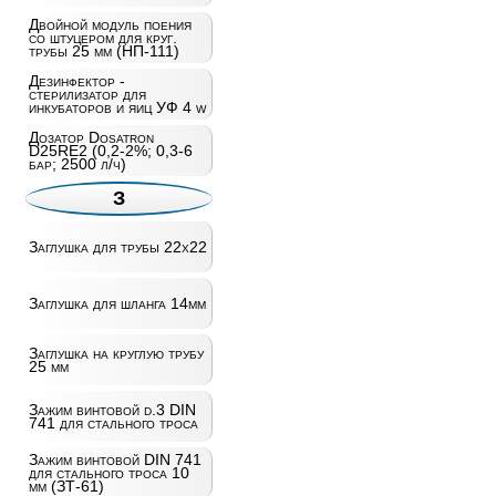
Двойной модуль поения
со штуцером для круг.
трубы 25 мм (НП-111)
Дезинфектор -
стерилизатор для
инкубаторов и яиц УФ 4 w
Дозатор Dosatron
D25RE2 (0,2-2%; 0,3-6
бар; 2500 л/ч)
З
Заглушка для трубы 22х22
Заглушка для шланга 14мм
Заглушка на круглую трубу
25 мм
Зажим винтовой d.3 DIN
741 для стального троса
Зажим винтовой DIN 741
для стального троса 10
мм (ЗТ-61)