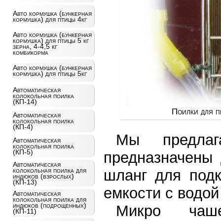
Авто кормушка (бункерная
кормушка) для птицы 4кг
Авто кормушка (бункерная
кормушка) для птицы 5 кг
зерна, 4-4,5 кг
комбикорма
Авто кормушка (бункерная
кормушка) для птицы 5кг
Автоматическая
колокольная поилка
(КП-14)
Поилки для п
Автоматическая
колокольная поилка
(КП-4)
Мы предлаг
Автоматическая
колокольная поилка
(КП-5)
предназначены 
Автоматическая
колокольная поилка для
шланг для подк
индюков (взрослых)
(КП-13)
емкости с водой
Автоматическая
колокольная поилка для
индюков (подрощенных)
Микро чаше
(КП-11)