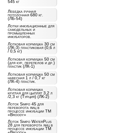
545 кг
Лебедка ручная
потолочная 680 кг.
(ЛБ-54)
Лотки инкубационные для
самодельных и
промышленных
инкубаторов.
Лотковая кормушка 30 см
(ЛК-3) пластиковая (0,6 л
/ 0,5 кг)
Лотковая кормушка 50 см
(для кур, перепелов и др.)
пластик (ЛК-1)
Лотковая кормушка 50 см
навесная 1 л / 0,7 кг
(ЛК-4) пластик.
Лотковая кормушка
круглая для цыплят 3,2 л
/2,3 кг (Турция) (ЛК-2)
Лоток Simpo 45 для
переворота яиц в
процессе инкубации ТМ
«Broody»
Лоток Simpo WaterPlus
28 для переворота яиц в
процессе инкубации ТМ
«Broody»