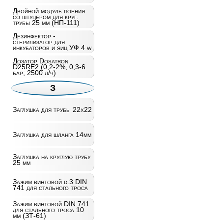
Двойной модуль поения
со штуцером для круг.
трубы 25 мм (НП-111)
Дезинфектор -
стерилизатор для
инкубаторов и яиц УФ 4 w
Дозатор Dosatron
D25RE2 (0,2-2%; 0,3-6
бар; 2500 л/ч)
З
Заглушка для трубы 22х22
Заглушка для шланга 14мм
Заглушка на круглую трубу
25 мм
Зажим винтовой d.3 DIN
741 для стального троса
Зажим винтовой DIN 741
для стального троса 10
мм (ЗТ-61)