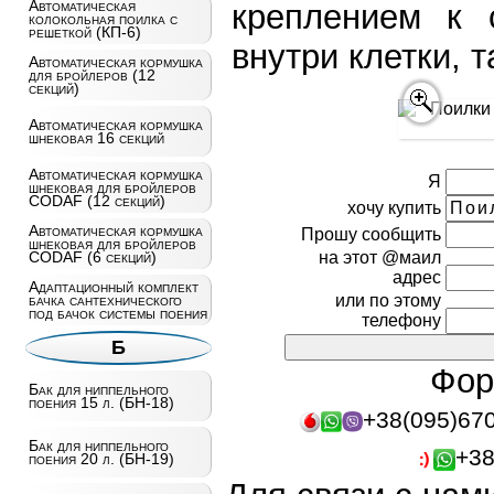
Автоматическая
креплением к 
колокольная поилка с
решеткой (КП-6)
внутри клетки, т
Автоматическая кормушка
для бройлеров (12
секций)
Автоматическая кормушка
шнековая 16 секций
Автоматическая кормушка
Я
шнековая для бройлеров
CODAF (12 секций)
хочу купить
Автоматическая кормушка
Прошу сообщить
шнековая для бройлеров
CODAF (6 секций)
на этот @маил
адрес
Адаптационный комплект
бачка сантехнического
или по этому
под бачок системы поения
телефону
Б
Фор
Бак для ниппельного
поения 15 л. (БН-18)
+38(095)67
Бак для ниппельного
+38
поения 20 л. (БН-19)