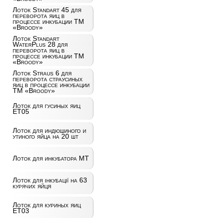
Лоток Standart 45 для
переворота яиц в
процессе инкубации ТМ
«Broody»
Лоток Standart
WaterPlus 28 для
переворота яиц в
процессе инкубации ТМ
«Broody»
Лоток Straus 6 для
переворота страусиных
яиц в процессе инкубации
ТМ «Broody»
Лоток для гусиных яиц
ET05
Лоток для индюшиного и
утиного яйца на 20 шт
Лоток для инкубатора MT
Лоток для інкубації на 63
курячих яйця
Лоток для куриных яиц
ET03