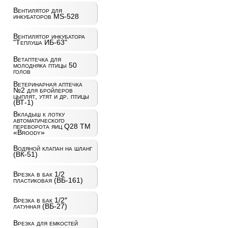
Вентилятор для
инкубаторов MS-528
Вентилятор инкубатора
"Теплуша ИБ-63"
Ветаптечка для
молодняка птицы 50
голов
Ветеринарная аптечка
№2 для бройлеров
цыплят, утят и др. птицы
(ВТ-1)
Вкладыш к лотку
автоматического
переворота яиц Q28 ТМ
«Broody»
Водяной клапан на шланг
(ВК-51)
Врезка в бак 1/2
пластиковая (ВБ-161)
Врезка в бак 1/2″
латунная (ВБ-27)
Врезка для емкостей