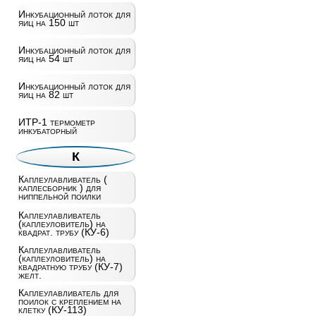
Инкубационный лоток для
яиц на 150 шт
Инкубационный лоток для
яиц на 54 шт
Инкубационный лоток для
яиц на 82 шт
ИТР-1 термометр
инкубаторный
К
Каплеулавливатель (
каплесборник ) для
ниппельной поилки
Каплеулавливатель
(каплеуловитель) на
квадрат. трубу (КУ-6)
Каплеулавливатель
(каплеуловитель) на
квадратную трубу (КУ-7)
желт.
Каплеулавливатель для
поилок с креплением на
клетку (КУ-113)