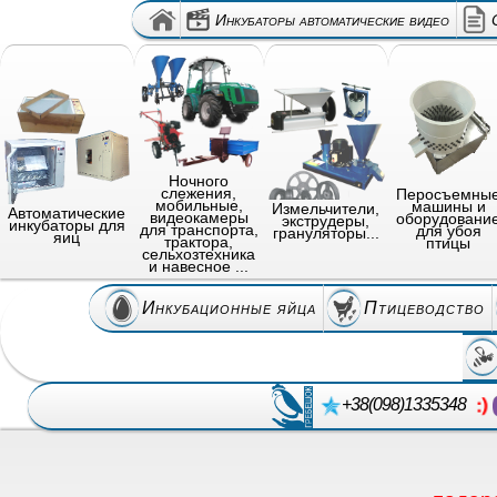
Инкубаторы автоматические видео
Ночного
слежения,
Перосъемны
мобильные,
машины и
Измельчители,
Автоматические
видеокамеры
оборудовани
экструдеры,
инкубаторы для
для транспорта,
для убоя
грануляторы...
яиц
трактора,
птицы
сельхозтехника
и навесное ...
Инкубационные яйца
Птицеводство
+38(098)1335348