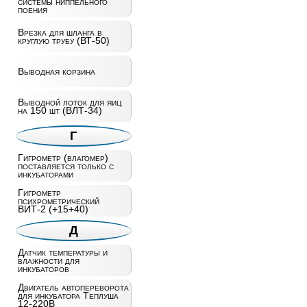
системы ниппельного
поения
Врезка для шланга в
круглую трубу (ВТ-50)
Выводная корзина
Выводной лоток для яиц
на 150 шт (ВЛТ-34)
Г
Гигрометр (влагомер)
поставляется только с
инкубаторами
Гигрометр
психрометрический
ВИТ-2 (+15+40)
Д
Датчик температуры и
влажности для
инкубаторов
Двигатель автопереворота
для инкубатора Теплуша
12-220В