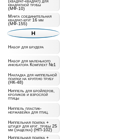
(квадрат-квадрат) для
квадратной трубы
(МФ-10)
Муфта соединительная
квадрат-круг 16 мм
(МФ-155)
Н
Набор для брудера
Набор для маленького
инкубатора Комплект №1
Накладка для ниппельной
поилки на круглую трубу
(НК-48)
Ниппель для бройлеров,
кроликов и взрослой
птицы
Ниппель пластик-
нержавейка для птиц.
Ниппельная поилка +
штуцер для круг. трубы 25
мм (защелка) (НП-102)
Ниппельная поилка +