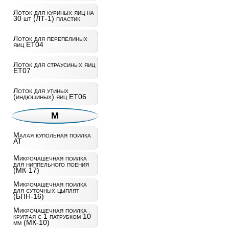
Лоток для куриных яиц на
30 шт (ЛТ-1) пластик
Лоток для перепелиных
яиц ET04
Лоток для страусиных яиц
ET07
Лоток для утиных
(индюшиных) яиц ET06
М
Малая купольная поилка
AT
Микрочашечная поилка
для ниппельного поения
(МК-17)
Микрочашечная поилка
для суточных цыплят
(БПН-16)
Микрочашечная поилка
круглая с 1 патрубком 10
мм (МК-10)