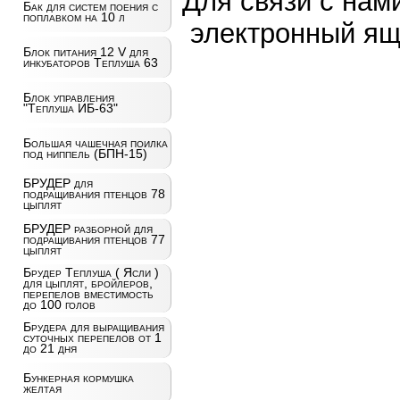
Для связи с нам
Бак для систем поения с
поплавком на 10 л
электронный ящ
Блок питания 12 V для
инкубаторов Теплуша 63
Блок управления
"Теплуша ИБ-63"
Большая чашечная поилка
под ниппель (БПН-15)
БРУДЕР для
подращивания птенцов 78
цыплят
БРУДЕР разборной для
подращивания птенцов 77
цыплят
Брудер Теплуша ( Ясли )
для цыплят, бройлеров,
перепелов вместимость
до 100 голов
Брудера для выращивания
суточных перепелов от 1
до 21 дня
Бункерная кормушка
желтая