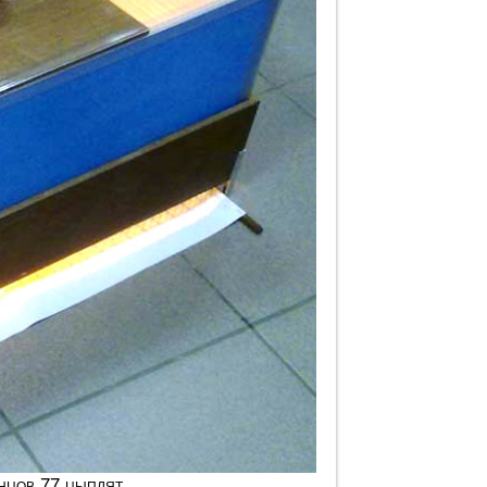
нцов 77 цыплят