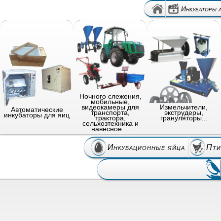
Инкубаторы 
Ночного слежения,
мобильные,
видеокамеры для
Измельчители,
Автоматические
транспорта,
экструдеры,
инкубаторы для яиц
трактора,
грануляторы...
сельхозтехника и
навесное ...
Инкубационные яйца
Пти