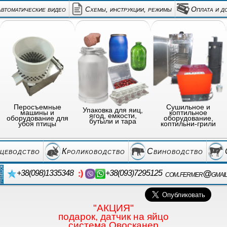
автоматические видео
Схемы, инструкции, режимы
Оплата и д
Перосъемные
Сушильное и
Упаковка для яиц,
машины и
коптильное
ягод, емкости,
оборудование для
оборудование,
бутыли и тара
убоя птицы
коптильни-грили
цеводство
Кролиководство
Свиноводство
com.fermer@gmai
+38(098)1335348
+38(093)7295125
"АКЦИЯ"
подарок, датчик на яйцо
система Овосканер