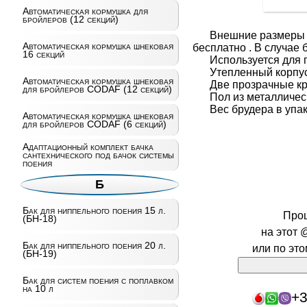
Автоматическая кормушка для
бройлеров (12 секций)
Внешние размеры в
Автоматическая кормушка шнековая
бесплатно . В случае
16 секций
Используется для
Утепленный корпус
Автоматическая кормушка шнековая
Две прозрачные к
для бройлеров CODAF (12 секций)
Пол из металлическ
Вес брудера в упако
Автоматическая кормушка шнековая
для бройлеров CODAF (6 секций)
Адаптационный комплект бачка
сантехнического под бачок системы
поения
Б
Бак для ниппельного поения 15 л.
Про
(БН-18)
на этот 
Бак для ниппельного поения 20 л.
или по эт
(БН-19)
Бак для систем поения с поплавком
на 10 л
+3