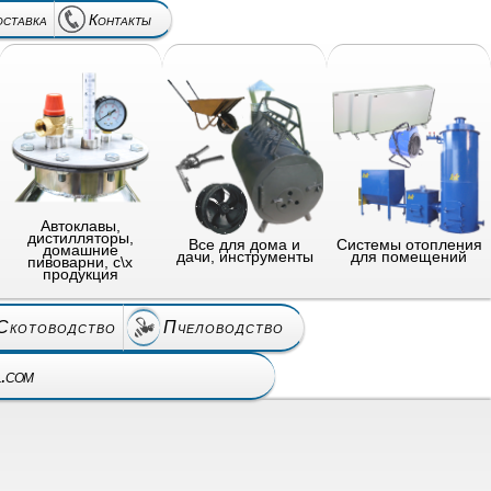
оставка
Контакты
Автоклавы,
дистилляторы,
Все для дома и
Системы отопления
домашние
дачи, инструменты
для помещений
пивоварни, с\х
продукция
Скотоводство
Пчеловодство
l.com