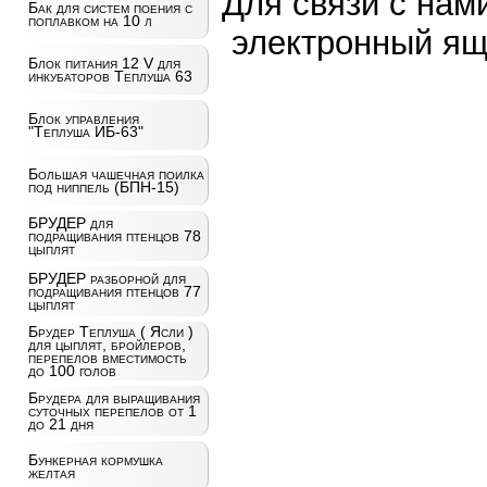
Для связи с нам
Бак для систем поения с
поплавком на 10 л
электронный ящ
Блок питания 12 V для
инкубаторов Теплуша 63
Блок управления
"Теплуша ИБ-63"
Большая чашечная поилка
под ниппель (БПН-15)
БРУДЕР для
подращивания птенцов 78
цыплят
БРУДЕР разборной для
подращивания птенцов 77
цыплят
Брудер Теплуша ( Ясли )
для цыплят, бройлеров,
перепелов вместимость
до 100 голов
Брудера для выращивания
суточных перепелов от 1
до 21 дня
Бункерная кормушка
желтая