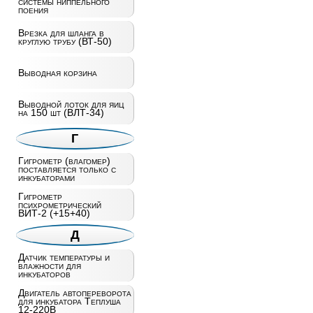
системы ниппельного
поения
Врезка для шланга в
круглую трубу (ВТ-50)
Выводная корзина
Выводной лоток для яиц
на 150 шт (ВЛТ-34)
Г
Гигрометр (влагомер)
поставляется только с
инкубаторами
Гигрометр
психрометрический
ВИТ-2 (+15+40)
Д
Датчик температуры и
влажности для
инкубаторов
Двигатель автопереворота
для инкубатора Теплуша
12-220В