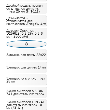
Двойной модуль поения
со штуцером для круг.
трубы 25 мм (НП-111)
Дезинфектор -
стерилизатор для
инкубаторов и яиц УФ 4 w
Дозатор Dosatron
D25RE2 (0,2-2%; 0,3-6
бар; 2500 л/ч)
З
Заглушка для трубы 22х22
Заглушка для шланга 14мм
Заглушка на круглую трубу
25 мм
Зажим винтовой d.3 DIN
741 для стального троса
Зажим винтовой DIN 741
для стального троса 10
мм (ЗТ-61)