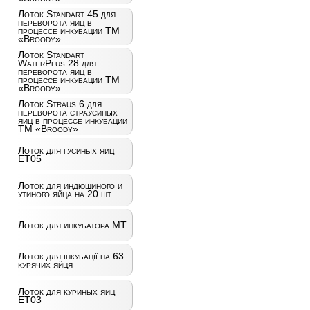
Лоток Standart 45 для
переворота яиц в
процессе инкубации ТМ
«Broody»
Лоток Standart
WaterPlus 28 для
переворота яиц в
процессе инкубации ТМ
«Broody»
Лоток Straus 6 для
переворота страусиных
яиц в процессе инкубации
ТМ «Broody»
Лоток для гусиных яиц
ET05
Лоток для индюшиного и
утиного яйца на 20 шт
Лоток для инкубатора MT
Лоток для інкубації на 63
курячих яйця
Лоток для куриных яиц
ET03