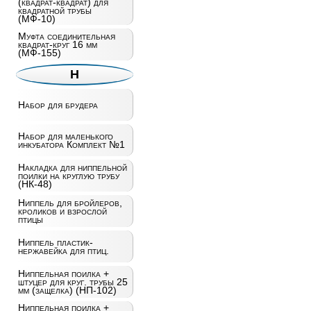
(квадрат-квадрат) для
квадратной трубы
(МФ-10)
Муфта соединительная
квадрат-круг 16 мм
(МФ-155)
Н
Набор для брудера
Набор для маленького
инкубатора Комплект №1
Накладка для ниппельной
поилки на круглую трубу
(НК-48)
Ниппель для бройлеров,
кроликов и взрослой
птицы
Ниппель пластик-
нержавейка для птиц.
Ниппельная поилка +
штуцер для круг. трубы 25
мм (защелка) (НП-102)
Ниппельная поилка +