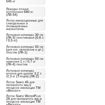
545 кг
Лебедка ручная
потолочная 680 кг.
(ЛБ-54)
Лотки инкубационные для
самодельных и
промышленных
инкубаторов.
Лотковая кормушка 30 см
(ЛК-3) пластиковая (0,6 л
/ 0,5 кг)
Лотковая кормушка 50 см
(для кур, перепелов и др.)
пластик (ЛК-1)
Лотковая кормушка 50 см
навесная 1 л / 0,7 кг
(ЛК-4) пластик.
Лотковая кормушка
круглая для цыплят 3,2 л
/2,3 кг (Турция) (ЛК-2)
Лоток Simpo 45 для
переворота яиц в
процессе инкубации ТМ
«Broody»
Лоток Simpo WaterPlus
28 для переворота яиц в
процессе инкубации ТМ
«Broody»