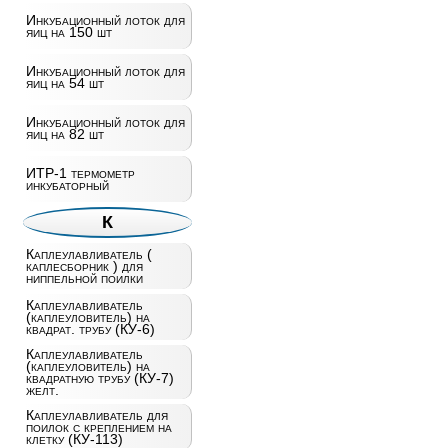
Инкубационный лоток для
яиц на 150 шт
Инкубационный лоток для
яиц на 54 шт
Инкубационный лоток для
яиц на 82 шт
ИТР-1 термометр
инкубаторный
К
Каплеулавливатель (
каплесборник ) для
ниппельной поилки
Каплеулавливатель
(каплеуловитель) на
квадрат. трубу (КУ-6)
Каплеулавливатель
(каплеуловитель) на
квадратную трубу (КУ-7)
желт.
Каплеулавливатель для
поилок с креплением на
клетку (КУ-113)