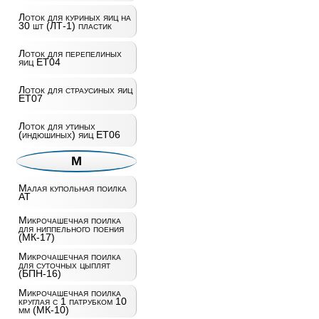
Лоток для куриных яиц на
30 шт (ЛТ-1) пластик
Лоток для перепелиных
яиц ET04
Лоток для страусиных яиц
ET07
Лоток для утиных
(индюшиных) яиц ET06
М
Малая купольная поилка
AT
Микрочашечная поилка
для ниппельного поения
(МК-17)
Микрочашечная поилка
для суточных цыплят
(БПН-16)
Микрочашечная поилка
круглая с 1 патрубком 10
мм (МК-10)