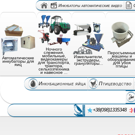
Инкубаторы автоматические видео
Ночного
слежения,
Перосъемны
мобильные,
машины и
Измельчители,
Автоматические
видеокамеры
оборудовани
экструдеры,
инкубаторы для
для транспорта,
для убоя
грануляторы...
яиц
трактора,
птицы
сельхозтехника
и навесное ...
Инкубационные яйца
Птицеводство
+38(098)1335348