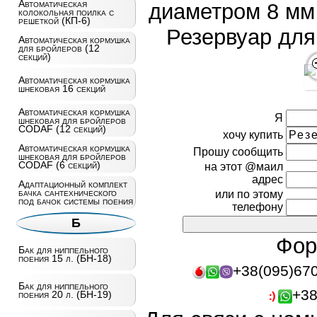
Автоматическая
диаметром 8 мм
колокольная поилка с
решеткой (КП-6)
Резервуар для
Автоматическая кормушка
для бройлеров (12
секций)
Автоматическая кормушка
шнековая 16 секций
Автоматическая кормушка
Я
шнековая для бройлеров
CODAF (12 секций)
хочу купить
Автоматическая кормушка
Прошу сообщить
шнековая для бройлеров
CODAF (6 секций)
на этот @маил
адрес
Адаптационный комплект
бачка сантехнического
или по этому
под бачок системы поения
телефону
Б
Фор
Бак для ниппельного
поения 15 л. (БН-18)
+38(095)67
Бак для ниппельного
+38
поения 20 л. (БН-19)