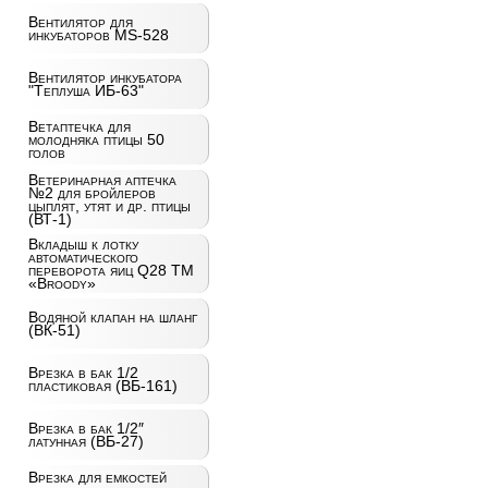
Вентилятор для
инкубаторов MS-528
Вентилятор инкубатора
"Теплуша ИБ-63"
Ветаптечка для
молодняка птицы 50
голов
Ветеринарная аптечка
№2 для бройлеров
цыплят, утят и др. птицы
(ВТ-1)
Вкладыш к лотку
автоматического
переворота яиц Q28 ТМ
«Broody»
Водяной клапан на шланг
(ВК-51)
Врезка в бак 1/2
пластиковая (ВБ-161)
Врезка в бак 1/2″
латунная (ВБ-27)
Врезка для емкостей