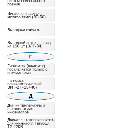
системы ниппельного
поения
Врезка для шланга в
круглую трубу (ВТ-50)
Выводная корзина
Выводной лоток для яиц
на 150 шт (ВЛТ-34)
Г
Гигрометр (влагомер)
поставляется только с
инкубаторами
Гигрометр
психрометрический
ВИТ-2 (+15+40)
Д
Датчик температуры и
влажности для
инкубаторов
Двигатель автопереворота
для инкубатора Теплуша
12-220В