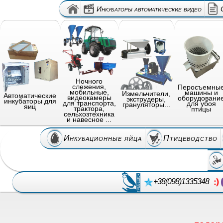
Инкубаторы автоматические видео
Ночного
слежения,
Перосъемны
мобильные,
машины и
Измельчители,
Автоматические
видеокамеры
оборудовани
экструдеры,
инкубаторы для
для транспорта,
для убоя
грануляторы...
яиц
трактора,
птицы
сельхозтехника
и навесное ...
Инкубационные яйца
Птицеводство
+38(098)1335348