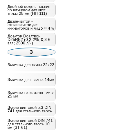
Двойной модуль поения
со штуцером для круг.
трубы 25 мм (НП-111)
Дезинфектор -
стерилизатор для
инкубаторов и яиц УФ 4 w
Дозатор Dosatron
D25RE2 (0,2-2%; 0,3-6
бар; 2500 л/ч)
З
Заглушка для трубы 22х22
Заглушка для шланга 14мм
Заглушка на круглую трубу
25 мм
Зажим винтовой d.3 DIN
741 для стального троса
Зажим винтовой DIN 741
для стального троса 10
мм (ЗТ-61)