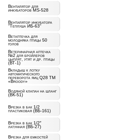
Вентилятор для
инкубаторов MS-528
Вентилятор инкубатора
"Теплуша ИБ-63"
Ветаптечка для
молодняка птицы 50
голов
Ветеринарная аптечка
№2 для бройлеров
цыплят, утят и др. птицы
(ВТ-1)
Вкладыш к лотку
автоматического
переворота яиц Q28 ТМ
«Broody»
Водяной клапан на шланг
(ВК-51)
Врезка в бак 1/2
пластиковая (ВБ-161)
Врезка в бак 1/2″
латунная (ВБ-27)
Врезка для емкостей