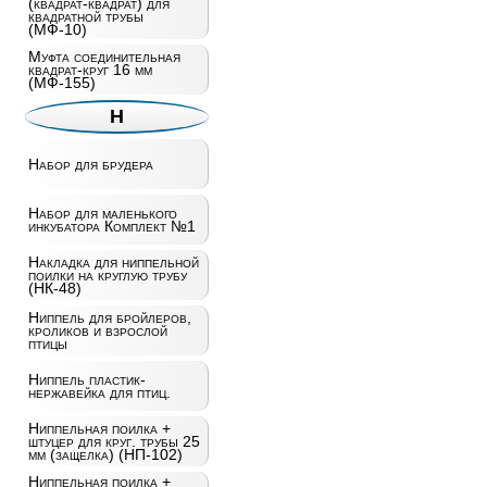
(квадрат-квадрат) для
квадратной трубы
(МФ-10)
Муфта соединительная
квадрат-круг 16 мм
(МФ-155)
Н
Набор для брудера
Набор для маленького
инкубатора Комплект №1
Накладка для ниппельной
поилки на круглую трубу
(НК-48)
Ниппель для бройлеров,
кроликов и взрослой
птицы
Ниппель пластик-
нержавейка для птиц.
Ниппельная поилка +
штуцер для круг. трубы 25
мм (защелка) (НП-102)
Ниппельная поилка +