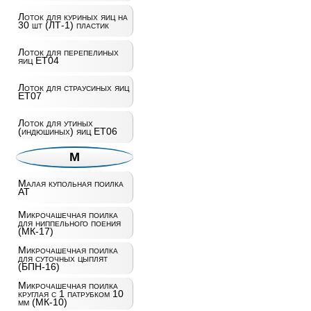
Лоток для куриных яиц на
30 шт (ЛТ-1) пластик
Лоток для перепелиных
яиц ET04
Лоток для страусиных яиц
ET07
Лоток для утиных
(индюшиных) яиц ET06
М
Малая купольная поилка
AT
Микрочашечная поилка
для ниппельного поения
(МК-17)
Микрочашечная поилка
для суточных цыплят
(БПН-16)
Микрочашечная поилка
круглая с 1 патрубком 10
мм (МК-10)