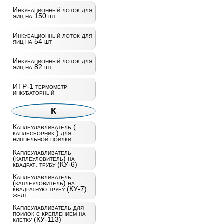
Инкубационный лоток для
яиц на 150 шт
Инкубационный лоток для
яиц на 54 шт
Инкубационный лоток для
яиц на 82 шт
ИТР-1 термометр
инкубаторный
К
Каплеулавливатель (
каплесборник ) для
ниппельной поилки
Каплеулавливатель
(каплеуловитель) на
квадрат. трубу (КУ-6)
Каплеулавливатель
(каплеуловитель) на
квадратную трубу (КУ-7)
желт.
Каплеулавливатель для
поилок с креплением на
клетку (КУ-113)