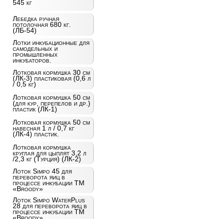
545 кг
Лебедка ручная
потолочная 680 кг.
(ЛБ-54)
Лотки инкубационные для
самодельных и
промышленных
инкубаторов.
Лотковая кормушка 30 см
(ЛК-3) пластиковая (0,6 л
/ 0,5 кг)
Лотковая кормушка 50 см
(для кур, перепелов и др.)
пластик (ЛК-1)
Лотковая кормушка 50 см
навесная 1 л / 0,7 кг
(ЛК-4) пластик.
Лотковая кормушка
круглая для цыплят 3,2 л
/2,3 кг (Турция) (ЛК-2)
Лоток Simpo 45 для
переворота яиц в
процессе инкубации ТМ
«Broody»
Лоток Simpo WaterPlus
28 для переворота яиц в
процессе инкубации ТМ
«Broody»