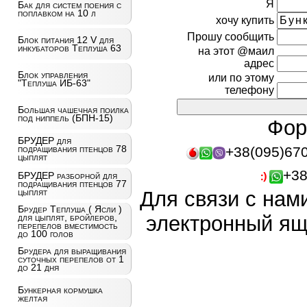
Я
Бак для систем поения с
поплавком на 10 л
хочу купить
Прошу сообщить
Блок питания 12 V для
инкубаторов Теплуша 63
на этот @маил
адрес
Блок управления
или по этому
"Теплуша ИБ-63"
телефону
Большая чашечная поилка
под ниппель (БПН-15)
Фор
БРУДЕР для
подращивания птенцов 78
+38(095)67
цыплят
+38
БРУДЕР разборной для
подращивания птенцов 77
цыплят
Для связи с нам
Брудер Теплуша ( Ясли )
для цыплят, бройлеров,
электронный ящ
перепелов вместимость
до 100 голов
Брудера для выращивания
суточных перепелов от 1
до 21 дня
Бункерная кормушка
желтая