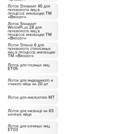
Лоток Standart 45 для
переворота яиц в
процессе инкубации ТМ
«Broody»
Лоток Standart
WaterPlus 28 для
переворота яиц в
процессе инкубации ТМ
«Broody»
Лоток Straus 6 для
переворота страусиных
яиц в процессе инкубации
ТМ «Broody»
Лоток для гусиных яиц
ET05
Лоток для индюшиного и
утиного яйца на 20 шт
Лоток для инкубатора MT
Лоток для інкубації на 63
курячих яйця
Лоток для куриных яиц
ET03