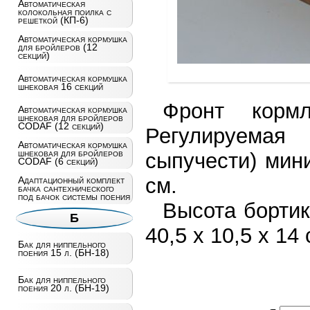
Автоматическая
колокольная поилка с
решеткой (КП-6)
Автоматическая кормушка
для бройлеров (12
секций)
Автоматическая кормушка
шнековая 16 секций
Фронт корм
Автоматическая кормушка
шнековая для бройлеров
CODAF (12 секций)
Регулируема
Автоматическая кормушка
шнековая для бройлеров
сыпучести) мин
CODAF (6 секций)
см.
Адаптационный комплект
бачка сантехнического
под бачок системы поения
Высота бортик
Б
40,5 х 10,5 х 14 
Бак для ниппельного
поения 15 л. (БН-18)
Бак для ниппельного
поения 20 л. (БН-19)