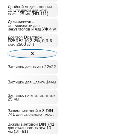
Двойной модуль поения
со штуцером для круг.
трубы 25 мм (НП-111)
Дезинфектор -
стерилизатор для
инкубаторов и яиц УФ 4 w
Дозатор Dosatron
D25RE2 (0,2-2%; 0,3-6
бар; 2500 л/ч)
З
Заглушка для трубы 22х22
Заглушка для шланга 14мм
Заглушка на круглую трубу
25 мм
Зажим винтовой d.3 DIN
741 для стального троса
Зажим винтовой DIN 741
для стального троса 10
мм (ЗТ-61)