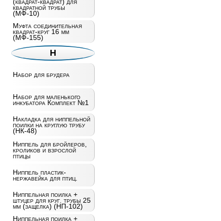
(квадрат-квадрат) для
квадратной трубы
(МФ-10)
Муфта соединительная
квадрат-круг 16 мм
(МФ-155)
Н
Набор для брудера
Набор для маленького
инкубатора Комплект №1
Накладка для ниппельной
поилки на круглую трубу
(НК-48)
Ниппель для бройлеров,
кроликов и взрослой
птицы
Ниппель пластик-
нержавейка для птиц.
Ниппельная поилка +
штуцер для круг. трубы 25
мм (защелка) (НП-102)
Ниппельная поилка +