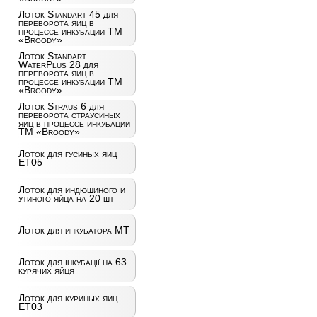
Лоток Standart 45 для
переворота яиц в
процессе инкубации ТМ
«Broody»
Лоток Standart
WaterPlus 28 для
переворота яиц в
процессе инкубации ТМ
«Broody»
Лоток Straus 6 для
переворота страусиных
яиц в процессе инкубации
ТМ «Broody»
Лоток для гусиных яиц
ET05
Лоток для индюшиного и
утиного яйца на 20 шт
Лоток для инкубатора MT
Лоток для інкубації на 63
курячих яйця
Лоток для куриных яиц
ET03