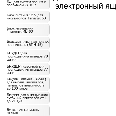
Бак для систем поения с
электронный ящ
поплавком на 10 л
Блок питания 12 V для
инкубаторов Теплуша 63
Блок управления
"Теплуша ИБ-63"
Большая чашечная поилка
под ниппель (БПН-15)
БРУДЕР для
подращивания птенцов 78
цыплят
БРУДЕР разборной для
подращивания птенцов 77
цыплят
Брудер Теплуша ( Ясли )
для цыплят, бройлеров,
перепелов вместимость
до 100 голов
Брудера для выращивания
суточных перепелов от 1
до 21 дня
Бункерная кормушка
желтая