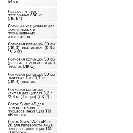
545 кг
Лебедка ручная
потолочная 680 кг.
(ЛБ-54)
Лотки инкубационные для
самодельных и
промышленных
инкубаторов.
Лотковая кормушка 30 см
(ЛК-3) пластиковая (0,6 л
/ 0,5 кг)
Лотковая кормушка 50 см
(для кур, перепелов и др.)
пластик (ЛК-1)
Лотковая кормушка 50 см
навесная 1 л / 0,7 кг
(ЛК-4) пластик.
Лотковая кормушка
круглая для цыплят 3,2 л
/2,3 кг (Турция) (ЛК-2)
Лоток Simpo 45 для
переворота яиц в
процессе инкубации ТМ
«Broody»
Лоток Simpo WaterPlus
28 для переворота яиц в
процессе инкубации ТМ
«Broody»