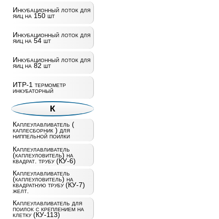
Инкубационный лоток для
яиц на 150 шт
Инкубационный лоток для
яиц на 54 шт
Инкубационный лоток для
яиц на 82 шт
ИТР-1 термометр
инкубаторный
К
Каплеулавливатель (
каплесборник ) для
ниппельной поилки
Каплеулавливатель
(каплеуловитель) на
квадрат. трубу (КУ-6)
Каплеулавливатель
(каплеуловитель) на
квадратную трубу (КУ-7)
желт.
Каплеулавливатель для
поилок с креплением на
клетку (КУ-113)