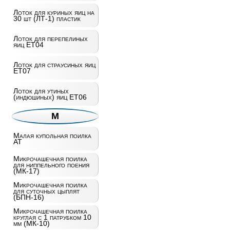
Лоток для куриных яиц на
30 шт (ЛТ-1) пластик
Лоток для перепелиных
яиц ET04
Лоток для страусиных яиц
ET07
Лоток для утиных
(индюшиных) яиц ET06
М
Малая купольная поилка
AT
Микрочашечная поилка
для ниппельного поения
(МК-17)
Микрочашечная поилка
для суточных цыплят
(БПН-16)
Микрочашечная поилка
круглая с 1 патрубком 10
мм (МК-10)