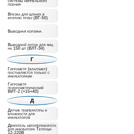
системы ниппельного
поения
Врезка для шланга в
круглую трубу (ВТ-50)
Выводная корзина
Выводной лоток для яиц
на 150 шт (ВЛТ-34)
Г
Гигрометр (влагомер)
поставляется только с
инкубаторами
Гигрометр
психрометрический
ВИТ-2 (+15+40)
Д
Датчик температуры и
влажности для
инкубаторов
Двигатель автопереворота
для инкубатора Теплуша
12-220В