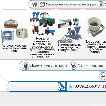
Инкубаторы автоматические видео
Ночного
слежения,
Перосъемны
мобильные,
машины и
Измельчители,
Автоматические
видеокамеры
оборудовани
экструдеры,
инкубаторы для
для транспорта,
для убоя
грануляторы...
яиц
трактора,
птицы
сельхозтехника
и навесное ...
Инкубационные яйца
Птицеводство
+38(098)1335348