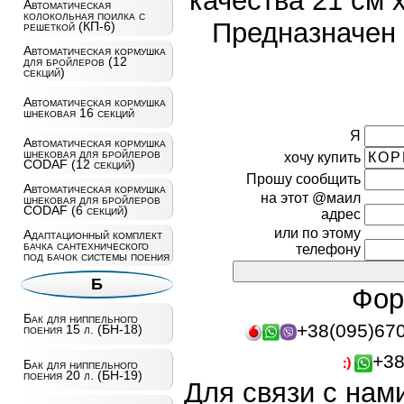
качества 21 см х
Автоматическая
колокольная поилка с
Предназначен 
решеткой (КП-6)
Автоматическая кормушка
для бройлеров (12
секций)
Автоматическая кормушка
шнековая 16 секций
Я
Автоматическая кормушка
шнековая для бройлеров
хочу купить
CODAF (12 секций)
Прошу сообщить
Автоматическая кормушка
на этот @маил
шнековая для бройлеров
CODAF (6 секций)
адрес
или по этому
Адаптационный комплект
бачка сантехнического
телефону
под бачок системы поения
Б
Фор
Бак для ниппельного
+38(095)67
поения 15 л. (БН-18)
+38
Бак для ниппельного
поения 20 л. (БН-19)
Для связи с нам