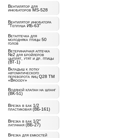
Вентилятор для
инкубаторов MS-528
Вентилятор инкубатора
"Теплуша ИБ-63"
Ветаптечка для
молодняка птицы 50
голов
Ветеринарная аптечка
№2 для бройлеров
цыплят, утят и др. птицы
(ВТ-1)
Вкладыш к лотку
автоматического
переворота яиц Q28 ТМ
«Broody»
Водяной клапан на шланг
(ВК-51)
Врезка в бак 1/2
пластиковая (ВБ-161)
Врезка в бак 1/2″
латунная (ВБ-27)
Врезка для емкостей