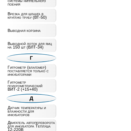
системы ниппельного
поения
Врезка для шланга в
круглую трубу (ВТ-50)
Выводная корзина
Выводной лоток для яиц
на 150 шт (ВЛТ-34)
Г
Гигрометр (влагомер)
поставляется только с
инкубаторами
Гигрометр
психрометрический
ВИТ-2 (+15+40)
Д
Датчик температуры и
влажности для
инкубаторов
Двигатель автопереворота
для инкубатора Теплуша
12-220В