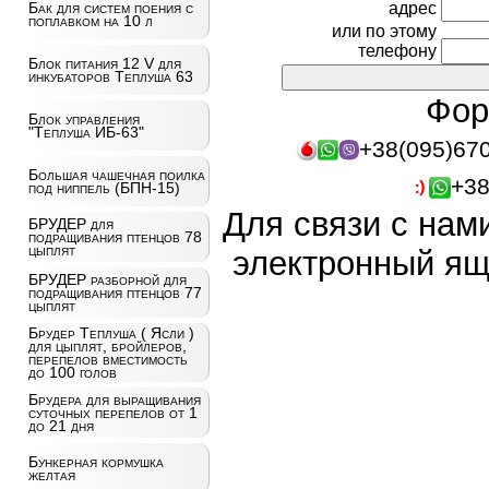
адрес
Бак для систем поения с
поплавком на 10 л
или по этому
телефону
Блок питания 12 V для
инкубаторов Теплуша 63
Фор
Блок управления
"Теплуша ИБ-63"
+38(095)67
Большая чашечная поилка
+38
под ниппель (БПН-15)
Для связи с нам
БРУДЕР для
подращивания птенцов 78
цыплят
электронный ящ
БРУДЕР разборной для
подращивания птенцов 77
цыплят
Брудер Теплуша ( Ясли )
для цыплят, бройлеров,
перепелов вместимость
до 100 голов
Брудера для выращивания
суточных перепелов от 1
до 21 дня
Бункерная кормушка
желтая