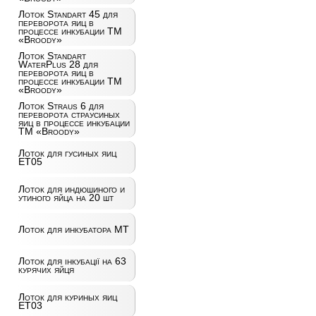
Лоток Standart 45 для
переворота яиц в
процессе инкубации ТМ
«Broody»
Лоток Standart
WaterPlus 28 для
переворота яиц в
процессе инкубации ТМ
«Broody»
Лоток Straus 6 для
переворота страусиных
яиц в процессе инкубации
ТМ «Broody»
Лоток для гусиных яиц
ET05
Лоток для индюшиного и
утиного яйца на 20 шт
Лоток для инкубатора MT
Лоток для інкубації на 63
курячих яйця
Лоток для куриных яиц
ET03