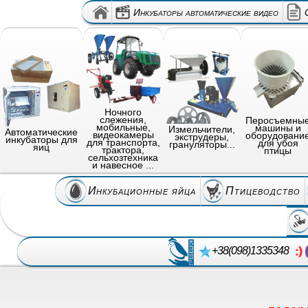
Инкубаторы автоматические видео
Ночного
слежения,
Перосъемны
мобильные,
машины и
Измельчители,
Автоматические
видеокамеры
оборудовани
экструдеры,
инкубаторы для
для транспорта,
для убоя
грануляторы...
яиц
трактора,
птицы
сельхозтехника
и навесное ...
Инкубационные яйца
Птицеводство
+38(098)1335348