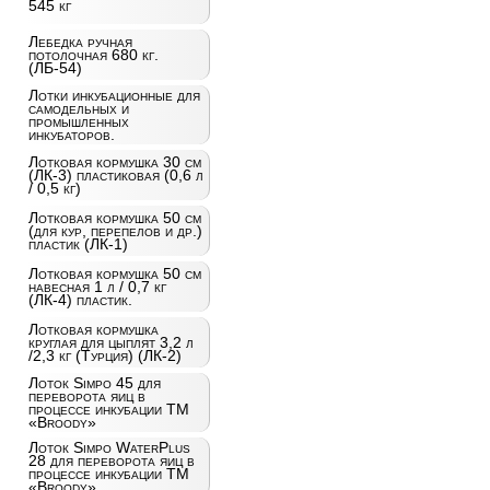
545 кг
Лебедка ручная
потолочная 680 кг.
(ЛБ-54)
Лотки инкубационные для
самодельных и
промышленных
инкубаторов.
Лотковая кормушка 30 см
(ЛК-3) пластиковая (0,6 л
/ 0,5 кг)
Лотковая кормушка 50 см
(для кур, перепелов и др.)
пластик (ЛК-1)
Лотковая кормушка 50 см
навесная 1 л / 0,7 кг
(ЛК-4) пластик.
Лотковая кормушка
круглая для цыплят 3,2 л
/2,3 кг (Турция) (ЛК-2)
Лоток Simpo 45 для
переворота яиц в
процессе инкубации ТМ
«Broody»
Лоток Simpo WaterPlus
28 для переворота яиц в
процессе инкубации ТМ
«Broody»