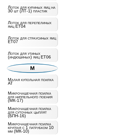
Лоток для куриных яиц на
30 шт (ЛТ-1) пластик
Лоток для перепелиных
яиц ET04
Лоток для страусиных яиц
ET07
Лоток для утиных
(индюшиных) яиц ET06
М
Малая купольная поилка
AT
Микрочашечная поилка
для ниппельного поения
(МК-17)
Микрочашечная поилка
для суточных цыплят
(БПН-16)
Микрочашечная поилка
круглая с 1 патрубком 10
мм (МК-10)