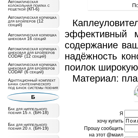
Автоматическая
По
колокольная поилка с
решеткой (КП-6)
Автоматическая кормушка
Каплеуловител
для бройлеров (12
секций)
эффективный м
Автоматическая кормушка
шнековая 16 секций
содержание ваш
Автоматическая кормушка
шнековая для бройлеров
надёжность кон
CODAF (12 секций)
поилок широкую
Автоматическая кормушка
шнековая для бройлеров
CODAF (6 секций)
Материал: пла
Адаптационный комплект
бачка сантехнического
под бачок системы поения
Б
Бак для ниппельного
поения 15 л. (БН-18)
Я
хочу купить
Бак для ниппельного
Прошу сообщить
поения 20 л. (БН-19)
на этот @маил