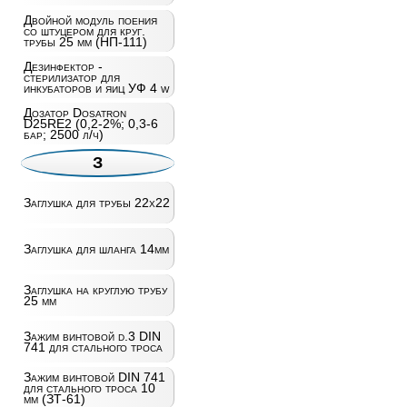
Двойной модуль поения
со штуцером для круг.
трубы 25 мм (НП-111)
Дезинфектор -
стерилизатор для
инкубаторов и яиц УФ 4 w
Дозатор Dosatron
D25RE2 (0,2-2%; 0,3-6
бар; 2500 л/ч)
З
Заглушка для трубы 22х22
Заглушка для шланга 14мм
Заглушка на круглую трубу
25 мм
Зажим винтовой d.3 DIN
741 для стального троса
Зажим винтовой DIN 741
для стального троса 10
мм (ЗТ-61)