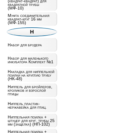
(квадрат-квадрат) для
квадратной трубы
(МФ-10)
Муфта соединительная
квадрат-круг 16 мм
(МФ-155)
Н
Набор для брудера
Набор для маленького
инкубатора Комплект №1
Накладка для ниппельной
поилки на круглую трубу
(НК-48)
Ниппель для бройлеров,
кроликов и взрослой
птицы
Ниппель пластик-
нержавейка для птиц.
Ниппельная поилка +
штуцер для круг. трубы 25
мм (защелка) (НП-102)
Ниппельная поилка +