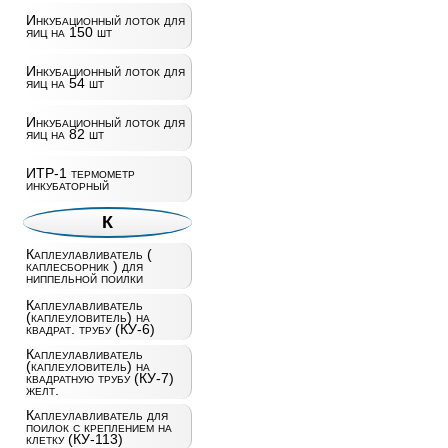
Инкубационный лоток для
яиц на 150 шт
Инкубационный лоток для
яиц на 54 шт
Инкубационный лоток для
яиц на 82 шт
ИТР-1 термометр
инкубаторный
К
Каплеулавливатель (
каплесборник ) для
ниппельной поилки
Каплеулавливатель
(каплеуловитель) на
квадрат. трубу (КУ-6)
Каплеулавливатель
(каплеуловитель) на
квадратную трубу (КУ-7)
желт.
Каплеулавливатель для
поилок с креплением на
клетку (КУ-113)