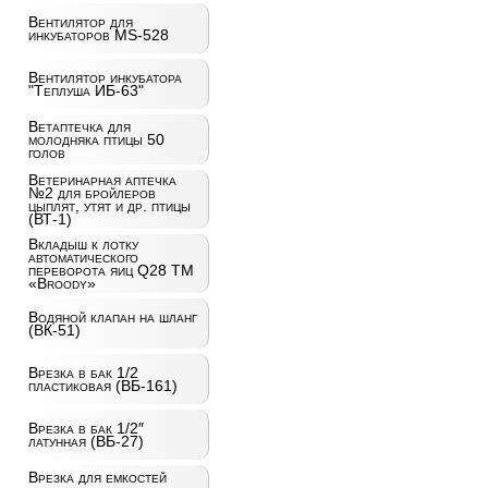
Вентилятор для
инкубаторов MS-528
Вентилятор инкубатора
"Теплуша ИБ-63"
Ветаптечка для
молодняка птицы 50
голов
Ветеринарная аптечка
№2 для бройлеров
цыплят, утят и др. птицы
(ВТ-1)
Вкладыш к лотку
автоматического
переворота яиц Q28 ТМ
«Broody»
Водяной клапан на шланг
(ВК-51)
Врезка в бак 1/2
пластиковая (ВБ-161)
Врезка в бак 1/2″
латунная (ВБ-27)
Врезка для емкостей