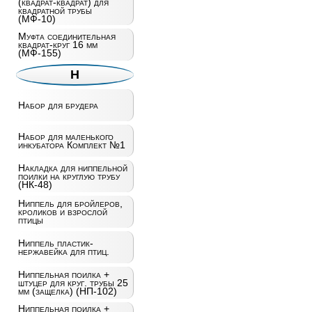
(квадрат-квадрат) для
квадратной трубы
(МФ-10)
Муфта соединительная
квадрат-круг 16 мм
(МФ-155)
Н
Набор для брудера
Набор для маленького
инкубатора Комплект №1
Накладка для ниппельной
поилки на круглую трубу
(НК-48)
Ниппель для бройлеров,
кроликов и взрослой
птицы
Ниппель пластик-
нержавейка для птиц.
Ниппельная поилка +
штуцер для круг. трубы 25
мм (защелка) (НП-102)
Ниппельная поилка +