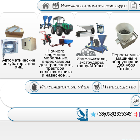
Инкубаторы автоматические видео
Ночного
слежения,
Перосъемны
мобильные,
машины и
Измельчители,
Автоматические
видеокамеры
оборудовани
экструдеры,
инкубаторы для
для транспорта,
для убоя
грануляторы...
яиц
трактора,
птицы
сельхозтехника
и навесное ...
Инкубационные яйца
Птицеводство
+38(098)1335348