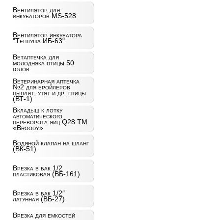
Вентилятор для
инкубаторов MS-528
Вентилятор инкубатора
"Теплуша ИБ-63"
Ветаптечка для
молодняка птицы 50
голов
Ветеринарная аптечка
№2 для бройлеров
цыплят, утят и др. птицы
(ВТ-1)
Вкладыш к лотку
автоматического
переворота яиц Q28 ТМ
«Broody»
Водяной клапан на шланг
(ВК-51)
Врезка в бак 1/2
пластиковая (ВБ-161)
Врезка в бак 1/2″
латунная (ВБ-27)
Врезка для емкостей