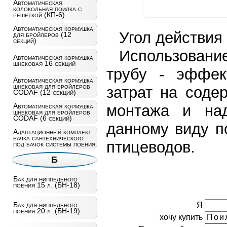
Автоматическая
колокольная поилка с
решеткой (КП-6)
Автоматическая кормушка
Угол действия 
для бройлеров (12
секций)
Использовани
Автоматическая кормушка
шнековая 16 секций
трубу - эффек
Автоматическая кормушка
шнековая для бройлеров
затрат на соде
CODAF (12 секций)
монтажа и над
Автоматическая кормушка
шнековая для бройлеров
CODAF (6 секций)
данному виду п
Адаптационный комплект
бачка сантехнического
птицеводов.
под бачок системы поения
Б
Бак для ниппельного
поения 15 л. (БН-18)
Я
Бак для ниппельного
поения 20 л. (БН-19)
хочу купить