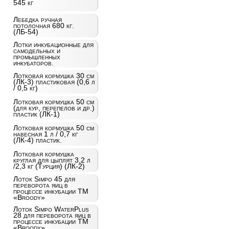
545 кг
Лебедка ручная
потолочная 680 кг.
(ЛБ-54)
Лотки инкубационные для
самодельных и
промышленных
инкубаторов.
Лотковая кормушка 30 см
(ЛК-3) пластиковая (0,6 л
/ 0,5 кг)
Лотковая кормушка 50 см
(для кур, перепелов и др.)
пластик (ЛК-1)
Лотковая кормушка 50 см
навесная 1 л / 0,7 кг
(ЛК-4) пластик.
Лотковая кормушка
круглая для цыплят 3,2 л
/2,3 кг (Турция) (ЛК-2)
Лоток Simpo 45 для
переворота яиц в
процессе инкубации ТМ
«Broody»
Лоток Simpo WaterPlus
28 для переворота яиц в
процессе инкубации ТМ
«Broody»