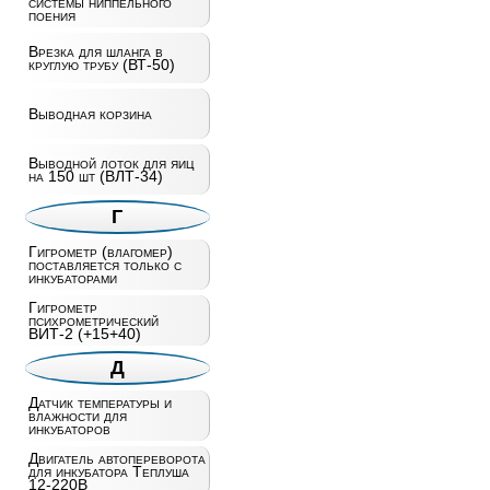
системы ниппельного
поения
Врезка для шланга в
круглую трубу (ВТ-50)
Выводная корзина
Выводной лоток для яиц
на 150 шт (ВЛТ-34)
Г
Гигрометр (влагомер)
поставляется только с
инкубаторами
Гигрометр
психрометрический
ВИТ-2 (+15+40)
Д
Датчик температуры и
влажности для
инкубаторов
Двигатель автопереворота
для инкубатора Теплуша
12-220В