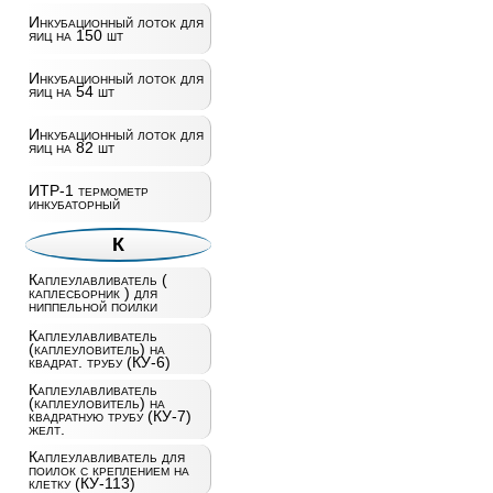
Инкубационный лоток для
яиц на 150 шт
Инкубационный лоток для
яиц на 54 шт
Инкубационный лоток для
яиц на 82 шт
ИТР-1 термометр
инкубаторный
К
Каплеулавливатель (
каплесборник ) для
ниппельной поилки
Каплеулавливатель
(каплеуловитель) на
квадрат. трубу (КУ-6)
Каплеулавливатель
(каплеуловитель) на
квадратную трубу (КУ-7)
желт.
Каплеулавливатель для
поилок с креплением на
клетку (КУ-113)