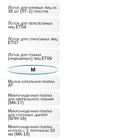
Лоток для куриных яиц на
30 шт (ЛТ-1) пластик
Лоток для перепелиных
яиц ET04
Лоток для страусиных яиц
ET07
Лоток для утиных
(индюшиных) яиц ET06
М
Малая купольная поилка
AT
Микрочашечная поилка
для ниппельного поения
(МК-17)
Микрочашечная поилка
для суточных цыплят
(БПН-16)
Микрочашечная поилка
круглая с 1 патрубком 10
мм (МК-10)