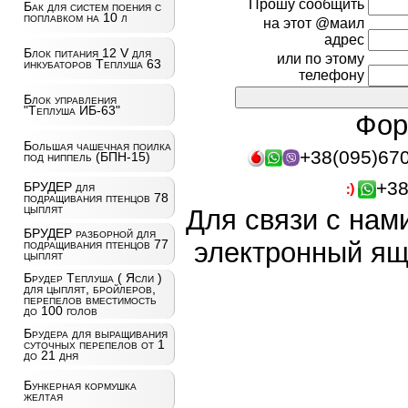
Прошу сообщить
Бак для систем поения с
поплавком на 10 л
на этот @маил
адрес
Блок питания 12 V для
или по этому
инкубаторов Теплуша 63
телефону
Блок управления
"Теплуша ИБ-63"
Фор
Большая чашечная поилка
+38(095)67
под ниппель (БПН-15)
+38
БРУДЕР для
подращивания птенцов 78
цыплят
Для связи с нам
БРУДЕР разборной для
электронный ящ
подращивания птенцов 77
цыплят
Брудер Теплуша ( Ясли )
для цыплят, бройлеров,
перепелов вместимость
до 100 голов
Брудера для выращивания
суточных перепелов от 1
до 21 дня
Бункерная кормушка
желтая