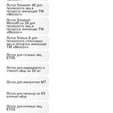
Лоток Standart 45 для
переворота яиц в
процессе инкубации ТМ
«Broody»
Лоток Standart
WaterPlus 28 для
переворота яиц в
процессе инкубации ТМ
«Broody»
Лоток Straus 6 для
переворота страусиных
яиц в процессе инкубации
ТМ «Broody»
Лоток для гусиных яиц
ET05
Лоток для индюшиного и
утиного яйца на 20 шт
Лоток для инкубатора MT
Лоток для інкубації на 63
курячих яйця
Лоток для куриных яиц
ET03