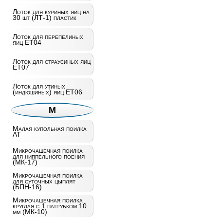
Лоток для куриных яиц на
30 шт (ЛТ-1) пластик
Лоток для перепелиных
яиц ET04
Лоток для страусиных яиц
ET07
Лоток для утиных
(индюшиных) яиц ET06
М
Малая купольная поилка
AT
Микрочашечная поилка
для ниппельного поения
(МК-17)
Микрочашечная поилка
для суточных цыплят
(БПН-16)
Микрочашечная поилка
круглая с 1 патрубком 10
мм (МК-10)