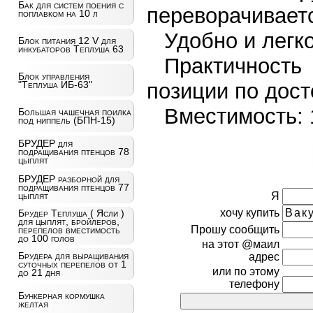
Бак для систем поения с
переворачивает
поплавком на 10 л
Удобно и легк
Блок питания 12 V для
инкубаторов Теплуша 63
Практичность
Блок управления
позиции по дост
"Теплуша ИБ-63"
Вместимость: 
Большая чашечная поилка
под ниппель (БПН-15)
БРУДЕР для
подращивания птенцов 78
цыплят
БРУДЕР разборной для
подращивания птенцов 77
Я
цыплят
хочу купить
Брудер Теплуша ( Ясли )
для цыплят, бройлеров,
Прошу сообщить
перепелов вместимость
до 100 голов
на этот @маил
Брудера для выращивания
адрес
суточных перепелов от 1
или по этому
до 21 дня
телефону
Бункерная кормушка
желтая