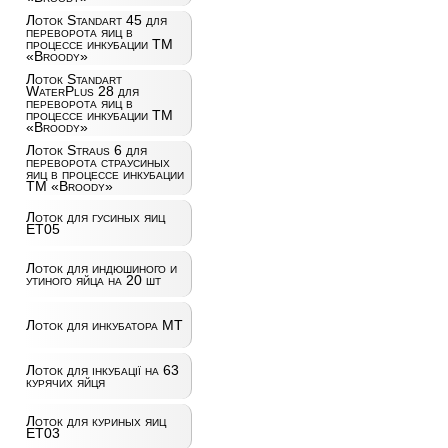
Лоток Standart 45 для
переворота яиц в
процессе инкубации ТМ
«Broody»
Лоток Standart
WaterPlus 28 для
переворота яиц в
процессе инкубации ТМ
«Broody»
Лоток Straus 6 для
переворота страусиных
яиц в процессе инкубации
ТМ «Broody»
Лоток для гусиных яиц
ET05
Лоток для индюшиного и
утиного яйца на 20 шт
Лоток для инкубатора MT
Лоток для інкубації на 63
курячих яйця
Лоток для куриных яиц
ET03