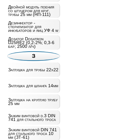
Двойной модуль поения
со штуцером для круг.
трубы 25 мм (НП-111)
Дезинфектор -
стерилизатор для
инкубаторов и яиц УФ 4 w
Дозатор Dosatron
D25RE2 (0,2-2%; 0,3-6
бар; 2500 л/ч)
З
Заглушка для трубы 22х22
Заглушка для шланга 14мм
Заглушка на круглую трубу
25 мм
Зажим винтовой d.3 DIN
741 для стального троса
Зажим винтовой DIN 741
для стального троса 10
мм (ЗТ-61)