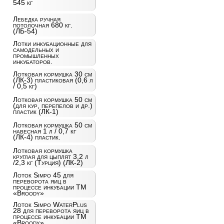
545 кг
Лебедка ручная
потолочная 680 кг.
(ЛБ-54)
Лотки инкубационные для
самодельных и
промышленных
инкубаторов.
Лотковая кормушка 30 см
(ЛК-3) пластиковая (0,6 л
/ 0,5 кг)
Лотковая кормушка 50 см
(для кур, перепелов и др.)
пластик (ЛК-1)
Лотковая кормушка 50 см
навесная 1 л / 0,7 кг
(ЛК-4) пластик.
Лотковая кормушка
круглая для цыплят 3,2 л
/2,3 кг (Турция) (ЛК-2)
Лоток Simpo 45 для
переворота яиц в
процессе инкубации ТМ
«Broody»
Лоток Simpo WaterPlus
28 для переворота яиц в
процессе инкубации ТМ
«Broody»