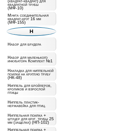
(квадрат-квадрат) для
квадратной трубы
(МФ-10)
Муфта соединительная
квадрат-круг 16 мм
(МФ-155)
Н
Набор для брудера
Набор для маленького
инкубатора Комплект №1
Накладка для ниппельной
поилки на круглую трубу
(НК-48)
Ниппель для бройлеров,
кроликов и взрослой
птицы
Ниппель пластик-
нержавейка для птиц.
Ниппельная поилка +
штуцер для круг. трубы 25
мм (защелка) (НП-102)
Ниппельная поилка +