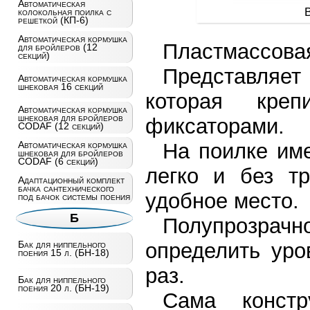
Автоматическая
колокольная поилка с
решеткой (КП-6)
Автоматическая кормушка
Пластмассовая
для бройлеров (12
секций)
Представляе
Автоматическая кормушка
шнековая 16 секций
которая кре
Автоматическая кормушка
шнековая для бройлеров
фиксаторами.
CODAF (12 секций)
На поилке име
Автоматическая кормушка
шнековая для бройлеров
CODAF (6 секций)
легко и без т
Адаптационный комплект
бачка сантехнического
удобное место.
под бачок системы поения
Б
Полупрозрач
определить уро
Бак для ниппельного
поения 15 л. (БН-18)
раз.
Бак для ниппельного
поения 20 л. (БН-19)
Сама констр