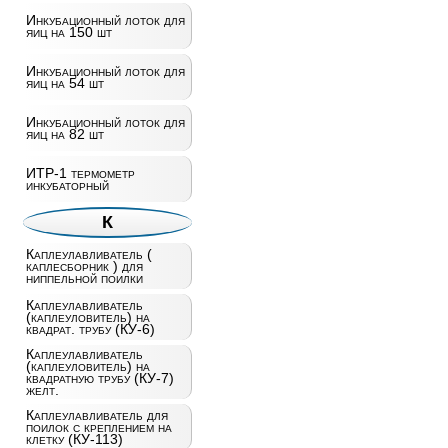
Инкубационный лоток для
яиц на 150 шт
Инкубационный лоток для
яиц на 54 шт
Инкубационный лоток для
яиц на 82 шт
ИТР-1 термометр
инкубаторный
К
Каплеулавливатель (
каплесборник ) для
ниппельной поилки
Каплеулавливатель
(каплеуловитель) на
квадрат. трубу (КУ-6)
Каплеулавливатель
(каплеуловитель) на
квадратную трубу (КУ-7)
желт.
Каплеулавливатель для
поилок с креплением на
клетку (КУ-113)