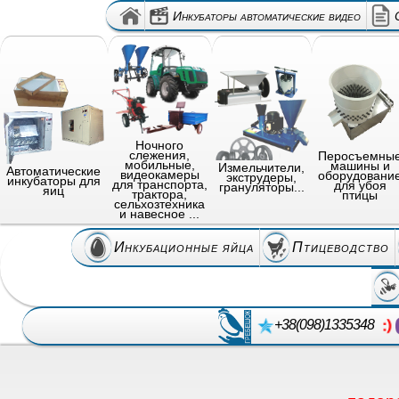
Инкубаторы автоматические видео
Ночного
слежения,
Перосъемны
мобильные,
машины и
Измельчители,
Автоматические
видеокамеры
оборудовани
экструдеры,
инкубаторы для
для транспорта,
для убоя
грануляторы...
яиц
трактора,
птицы
сельхозтехника
и навесное ...
Инкубационные яйца
Птицеводство
+38(098)1335348