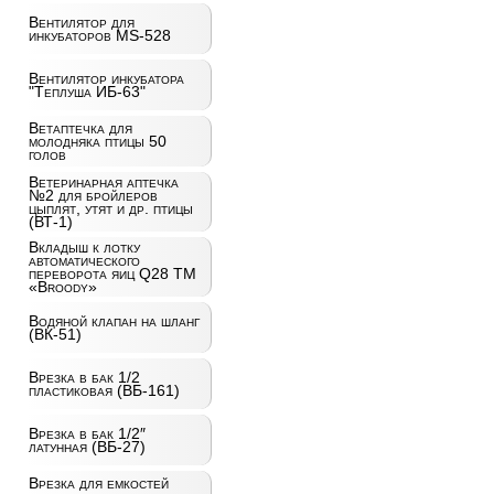
Вентилятор для
инкубаторов MS-528
Вентилятор инкубатора
"Теплуша ИБ-63"
Ветаптечка для
молодняка птицы 50
голов
Ветеринарная аптечка
№2 для бройлеров
цыплят, утят и др. птицы
(ВТ-1)
Вкладыш к лотку
автоматического
переворота яиц Q28 ТМ
«Broody»
Водяной клапан на шланг
(ВК-51)
Врезка в бак 1/2
пластиковая (ВБ-161)
Врезка в бак 1/2″
латунная (ВБ-27)
Врезка для емкостей