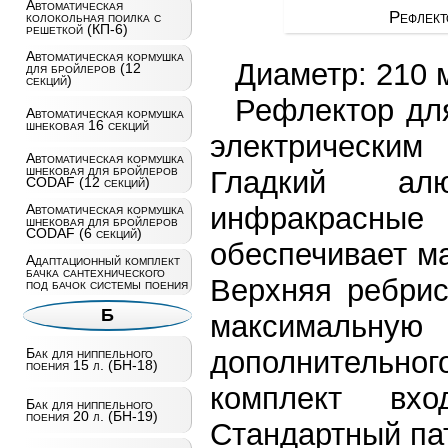
Автоматическая
Рефлект
колокольная поилка с
решеткой (КП-6)
Автоматическая кормушка
Диаметр: 210 
для бройлеров (12
секций)
Рефлектор для
Автоматическая кормушка
шнековая 16 секций
электрическим
Автоматическая кормушка
шнековая для бройлеров
Гладкий ал
CODAF (12 секций)
инфракрасные
Автоматическая кормушка
шнековая для бройлеров
CODAF (6 секций)
обеспечивает м
Адаптационный комплект
бачка сантехнического
Верхняя ребрис
под бачок системы поения
Б
максимальн
дополнительн
Бак для ниппельного
поения 15 л. (БН-18)
комплект вх
Бак для ниппельного
поения 20 л. (БН-19)
Стандартный па