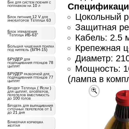
Бак для систем поения с
Спецификаци
поплавком на 10 л
Цокольный р
Блок питания 12 V для
инкубаторов Теплуша 63
Защитная р
Блок управления
Кабель: 2.5 
"Теплуша ИБ-63"
Крепежная ц
Большая чашечная поилка
под ниппель (БПН-15)
Диаметр: 21
БРУДЕР для
подращивания птенцов 78
Мощность: 1
цыплят
БРУДЕР разборной для
(лампа в компл
подращивания птенцов 77
цыплят
Брудер Теплуша ( Ясли )
для цыплят, бройлеров,
перепелов вместимость
до 100 голов
Брудера для выращивания
суточных перепелов от 1
до 21 дня
Бункерная кормушка
желтая