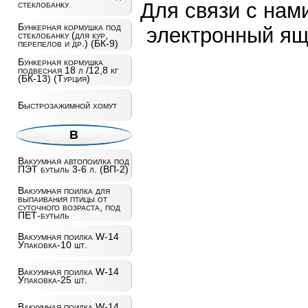
Для связи с нам
стеклобанку
Бункерная кормушка под
электронный ящ
стеклобанку (для кур,
перепелов и др.) (БК-9)
Бункерная кормушка
подвесная 18 л /12,8 кг
(БК-13) (Турция)
Быстрозажимной хомут
В
Вакуумная автопоилка под
ПЭТ бутыль 3-6 л. (ВП-2)
Вакуумная поилка для
выпаивания птицы от
суточного возраста, под
ПЕТ-бутыль
Вакуумная поилка W-14
Упаковка-10 шт.
Вакуумная поилка W-14
Упаковка-25 шт.
Вакуумная поилка W-14