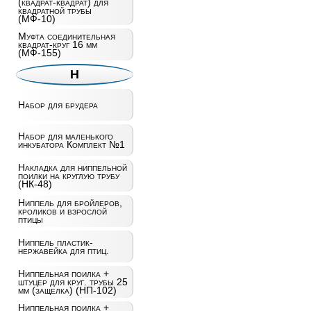
(квадрат-квадрат) для
квадратной трубы
(МФ-10)
Муфта соединительная
квадрат-круг 16 мм
(МФ-155)
Н
Набор для брудера
Набор для маленького
инкубатора Комплект №1
Накладка для ниппельной
поилки на круглую трубу
(НК-48)
Ниппель для бройлеров,
кроликов и взрослой
птицы
Ниппель пластик-
нержавейка для птиц.
Ниппельная поилка +
штуцер для круг. трубы 25
мм (защелка) (НП-102)
Ниппельная поилка +