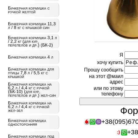
Бункерная кормушка с
ручкой желтой
Бункерная кормушка 11,3
л / 8 кг с крышкой син
Бункерная кормушка 3,1 л
/ 2,2 кг (для кур,
перепелов и др.) (БК-2)
Я
Бункерная кормушка 4 л
хочу купить
Бункерная кормушка для
Прошу сообщить
птицы 7,8 л / 5,5 кг с
на этот @маил
крышкой
адрес
Бункерная кормушка на
6,2 л / 4,4 кг с ручкой
или по этому
(БК-10) (для кур,
телефону
перепелов и др.) жел-син
Бункерная кормушка на
6,2 л / 4,4 кг с ручкой
Фор
жел-зел
+38(095)67
Бункерная кормушка
односторонняя
+38
Бункерная кормушка под