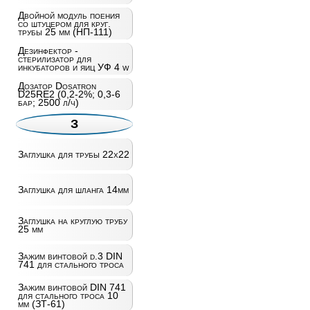
Двойной модуль поения
со штуцером для круг.
трубы 25 мм (НП-111)
Дезинфектор -
стерилизатор для
инкубаторов и яиц УФ 4 w
Дозатор Dosatron
D25RE2 (0,2-2%; 0,3-6
бар; 2500 л/ч)
З
Заглушка для трубы 22х22
Заглушка для шланга 14мм
Заглушка на круглую трубу
25 мм
Зажим винтовой d.3 DIN
741 для стального троса
Зажим винтовой DIN 741
для стального троса 10
мм (ЗТ-61)