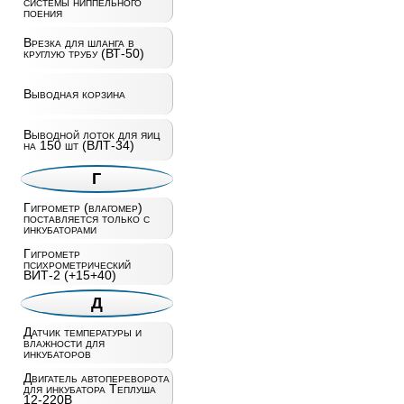
системы ниппельного
поения
Врезка для шланга в
круглую трубу (ВТ-50)
Выводная корзина
Выводной лоток для яиц
на 150 шт (ВЛТ-34)
Г
Гигрометр (влагомер)
поставляется только с
инкубаторами
Гигрометр
психрометрический
ВИТ-2 (+15+40)
Д
Датчик температуры и
влажности для
инкубаторов
Двигатель автопереворота
для инкубатора Теплуша
12-220В