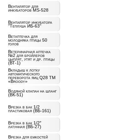
Вентилятор для
инкубаторов MS-528
Вентилятор инкубатора
"Теплуша ИБ-63"
Ветаптечка для
молодняка птицы 50
голов
Ветеринарная аптечка
№2 для бройлеров
цыплят, утят и др. птицы
(ВТ-1)
Вкладыш к лотку
автоматического
переворота яиц Q28 ТМ
«Broody»
Водяной клапан на шланг
(ВК-51)
Врезка в бак 1/2
пластиковая (ВБ-161)
Врезка в бак 1/2″
латунная (ВБ-27)
Врезка для емкостей