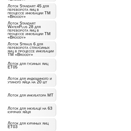
Лоток Standart 45 для
переворота яиц в
процессе инкубации ТМ
«Broody»
Лоток Standart
WaterPlus 28 для
переворота яиц в
процессе инкубации ТМ
«Broody»
Лоток Straus 6 для
переворота страусиных
яиц в процессе инкубации
ТМ «Broody»
Лоток для гусиных яиц
ET05
Лоток для индюшиного и
утиного яйца на 20 шт
Лоток для инкубатора MT
Лоток для інкубації на 63
курячих яйця
Лоток для куриных яиц
ET03