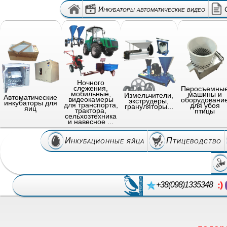
Инкубаторы автоматические видео
Ночного
слежения,
Перосъемны
мобильные,
машины и
Измельчители,
Автоматические
видеокамеры
оборудовани
экструдеры,
инкубаторы для
для транспорта,
для убоя
грануляторы...
яиц
трактора,
птицы
сельхозтехника
и навесное ...
Инкубационные яйца
Птицеводство
+38(098)1335348