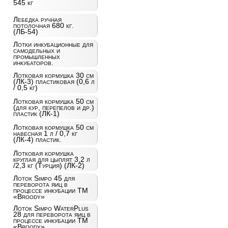
545 кг
Лебедка ручная
потолочная 680 кг.
(ЛБ-54)
Лотки инкубационные для
самодельных и
промышленных
инкубаторов.
Лотковая кормушка 30 см
(ЛК-3) пластиковая (0,6 л
/ 0,5 кг)
Лотковая кормушка 50 см
(для кур, перепелов и др.)
пластик (ЛК-1)
Лотковая кормушка 50 см
навесная 1 л / 0,7 кг
(ЛК-4) пластик.
Лотковая кормушка
круглая для цыплят 3,2 л
/2,3 кг (Турция) (ЛК-2)
Лоток Simpo 45 для
переворота яиц в
процессе инкубации ТМ
«Broody»
Лоток Simpo WaterPlus
28 для переворота яиц в
процессе инкубации ТМ
«Broody»