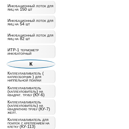
Инкубационный лоток для
яиц на 150 шт
Инкубационный лоток для
яиц на 54 шт
Инкубационный лоток для
яиц на 82 шт
ИТР-1 термометр
инкубаторный
К
Каплеулавливатель (
каплесборник ) для
ниппельной поилки
Каплеулавливатель
(каплеуловитель) на
квадрат. трубу (КУ-6)
Каплеулавливатель
(каплеуловитель) на
квадратную трубу (КУ-7)
желт.
Каплеулавливатель для
поилок с креплением на
клетку (КУ-113)