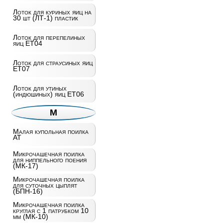
Лоток для куриных яиц на
30 шт (ЛТ-1) пластик
Лоток для перепелиных
яиц ET04
Лоток для страусиных яиц
ET07
Лоток для утиных
(индюшиных) яиц ET06
М
Малая купольная поилка
AT
Микрочашечная поилка
для ниппельного поения
(МК-17)
Микрочашечная поилка
для суточных цыплят
(БПН-16)
Микрочашечная поилка
круглая с 1 патрубком 10
мм (МК-10)