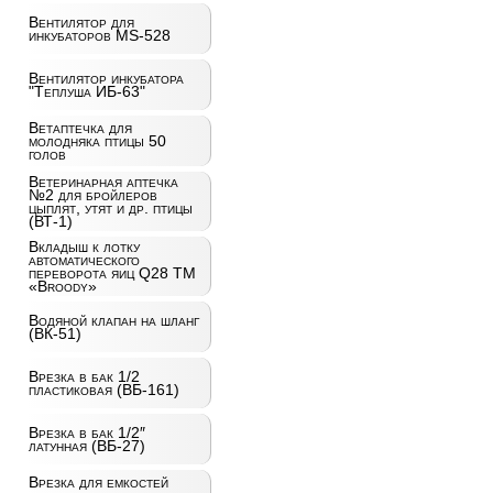
Вентилятор для
инкубаторов MS-528
Вентилятор инкубатора
"Теплуша ИБ-63"
Ветаптечка для
молодняка птицы 50
голов
Ветеринарная аптечка
№2 для бройлеров
цыплят, утят и др. птицы
(ВТ-1)
Вкладыш к лотку
автоматического
переворота яиц Q28 ТМ
«Broody»
Водяной клапан на шланг
(ВК-51)
Врезка в бак 1/2
пластиковая (ВБ-161)
Врезка в бак 1/2″
латунная (ВБ-27)
Врезка для емкостей