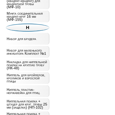
(квадрат-квадрат) для
квадратной трубы
(МФ-10)
Муфта соединительная
квадрат-круг 16 мм
(МФ-155)
Н
Набор для брудера
Набор для маленького
инкубатора Комплект №1
Накладка для ниппельной
поилки на круглую трубу
(НК-48)
Ниппель для бройлеров,
кроликов и взрослой
птицы
Ниппель пластик-
нержавейка для птиц.
Ниппельная поилка +
штуцер для круг. трубы 25
мм (защелка) (НП-102)
Ниппельная поилка +