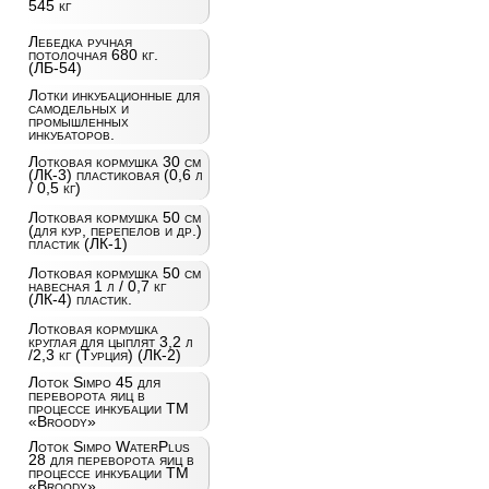
545 кг
Лебедка ручная
потолочная 680 кг.
(ЛБ-54)
Лотки инкубационные для
самодельных и
промышленных
инкубаторов.
Лотковая кормушка 30 см
(ЛК-3) пластиковая (0,6 л
/ 0,5 кг)
Лотковая кормушка 50 см
(для кур, перепелов и др.)
пластик (ЛК-1)
Лотковая кормушка 50 см
навесная 1 л / 0,7 кг
(ЛК-4) пластик.
Лотковая кормушка
круглая для цыплят 3,2 л
/2,3 кг (Турция) (ЛК-2)
Лоток Simpo 45 для
переворота яиц в
процессе инкубации ТМ
«Broody»
Лоток Simpo WaterPlus
28 для переворота яиц в
процессе инкубации ТМ
«Broody»