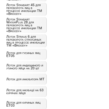
Лоток Standart 45 для
переворота яиц в
процессе инкубации ТМ
«Broody»
Лоток Standart
WaterPlus 28 для
переворота яиц в
процессе инкубации ТМ
«Broody»
Лоток Straus 6 для
переворота страусиных
яиц в процессе инкубации
ТМ «Broody»
Лоток для гусиных яиц
ET05
Лоток для индюшиного и
утиного яйца на 20 шт
Лоток для инкубатора MT
Лоток для інкубації на 63
курячих яйця
Лоток для куриных яиц
ET03