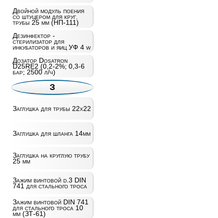
Двойной модуль поения
со штуцером для круг.
трубы 25 мм (НП-111)
Дезинфектор -
стерилизатор для
инкубаторов и яиц УФ 4 w
Дозатор Dosatron
D25RE2 (0,2-2%; 0,3-6
бар; 2500 л/ч)
З
Заглушка для трубы 22х22
Заглушка для шланга 14мм
Заглушка на круглую трубу
25 мм
Зажим винтовой d.3 DIN
741 для стального троса
Зажим винтовой DIN 741
для стального троса 10
мм (ЗТ-61)