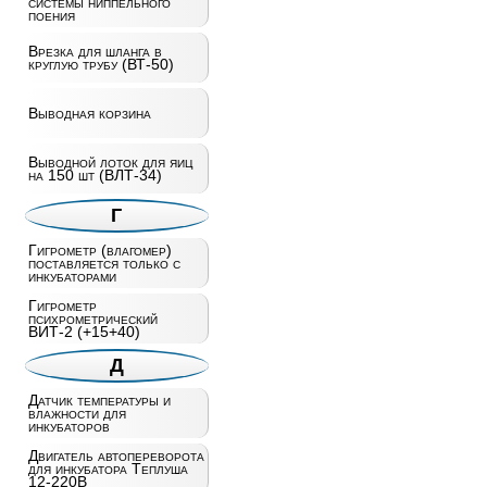
системы ниппельного
поения
Врезка для шланга в
круглую трубу (ВТ-50)
Выводная корзина
Выводной лоток для яиц
на 150 шт (ВЛТ-34)
Г
Гигрометр (влагомер)
поставляется только с
инкубаторами
Гигрометр
психрометрический
ВИТ-2 (+15+40)
Д
Датчик температуры и
влажности для
инкубаторов
Двигатель автопереворота
для инкубатора Теплуша
12-220В