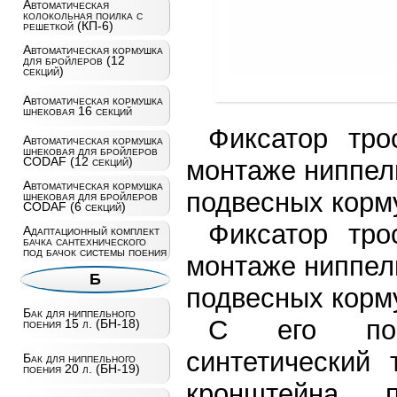
Автоматическая
колокольная поилка с
решеткой (КП-6)
Автоматическая кормушка
для бройлеров (12
секций)
Автоматическая кормушка
шнековая 16 секций
Фиксатор тро
Автоматическая кормушка
шнековая для бройлеров
CODAF (12 секций)
монтаже ниппель
Автоматическая кормушка
подвесных корм
шнековая для бройлеров
CODAF (6 секций)
Фиксатор тро
Адаптационный комплект
бачка сантехнического
под бачок системы поения
монтаже ниппель
Б
подвесных корм
Бак для ниппельного
С его пом
поения 15 л. (БН-18)
синтетический 
Бак для ниппельного
поения 20 л. (БН-19)
кронштейна 