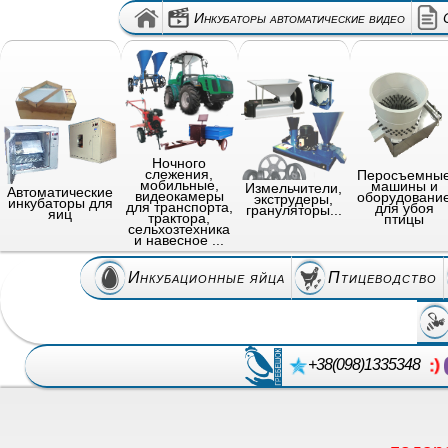
Инкубаторы автоматические видео
Ночного
слежения,
Перосъемны
мобильные,
машины и
Измельчители,
Автоматические
видеокамеры
оборудовани
экструдеры,
инкубаторы для
для транспорта,
для убоя
грануляторы...
яиц
трактора,
птицы
сельхозтехника
и навесное ...
Инкубационные яйца
Птицеводство
+38(098)1335348