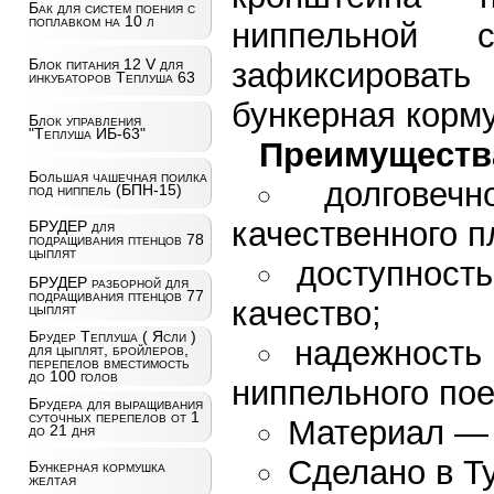
Бак для систем поения с
поплавком на 10 л
ниппельной 
Блок питания 12 V для
зафиксироват
инкубаторов Теплуша 63
бункерная корм
Блок управления
"Теплуша ИБ-63"
Преимуществ
Большая чашечная поилка
долговеч
под ниппель (БПН-15)
качественного п
БРУДЕР для
подращивания птенцов 78
цыплят
доступност
БРУДЕР разборной для
подращивания птенцов 77
качество;
цыплят
Брудер Теплуша ( Ясли )
надежность
для цыплят, бройлеров,
перепелов вместимость
до 100 голов
ниппельного пое
Брудера для выращивания
суточных перепелов от 1
Материал — 
до 21 дня
Сделано в Т
Бункерная кормушка
желтая