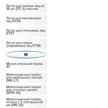
Лоток для куриных яиц на
30 шт (ЛТ-1) пластик
Лоток для перепелиных
яиц ET04
Лоток для страусиных яиц
ET07
Лоток для утиных
(индюшиных) яиц ET06
М
Малая купольная поилка
AT
Микрочашечная поилка
для ниппельного поения
(МК-17)
Микрочашечная поилка
для суточных цыплят
(БПН-16)
Микрочашечная поилка
круглая с 1 патрубком 10
мм (МК-10)