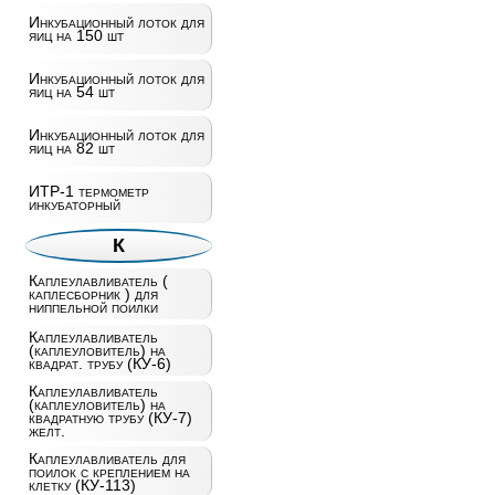
Инкубационный лоток для
яиц на 150 шт
Инкубационный лоток для
яиц на 54 шт
Инкубационный лоток для
яиц на 82 шт
ИТР-1 термометр
инкубаторный
К
Каплеулавливатель (
каплесборник ) для
ниппельной поилки
Каплеулавливатель
(каплеуловитель) на
квадрат. трубу (КУ-6)
Каплеулавливатель
(каплеуловитель) на
квадратную трубу (КУ-7)
желт.
Каплеулавливатель для
поилок с креплением на
клетку (КУ-113)