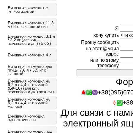
Бункерная кормушка с
ручкой желтой
Бункерная кормушка 11,3
л / 8 кг с крышкой син
Я
хочу купить
Бункерная кормушка 3,1 л
/ 2,2 кг (для кур,
Прошу сообщить
перепелов и др.) (БК-2)
на этот @маил
адрес
Бункерная кормушка 4 л
или по этому
телефону
Бункерная кормушка для
птицы 7,8 л / 5,5 кг с
крышкой
Фор
Бункерная кормушка на
6,2 л / 4,4 кг с ручкой
(БК-10) (для кур,
+38(095)67
перепелов и др.) жел-син
Бункерная кормушка на
+38
6,2 л / 4,4 кг с ручкой
жел-зел
Для связи с нам
Бункерная кормушка
односторонняя
электронный ящ
Бункерная кормушка под