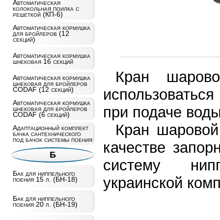
Автоматическая
колокольная поилка с
решеткой (КП-6)
Автоматическая кормушка
для бройлеров (12
секций)
Автоматическая кормушка
шнековая 16 секций
Кран шаров
Автоматическая кормушка
шнековая для бройлеров
CODAF (12 секций)
использоваться
Автоматическая кормушка
при подаче воды
шнековая для бройлеров
CODAF (6 секций)
Кран шаровой
Адаптационный комплект
бачка сантехнического
под бачок системы поения
качестве запор
Б
систему нип
Бак для ниппельного
украинской ком
поения 15 л. (БН-18)
Бак для ниппельного
поения 20 л. (БН-19)