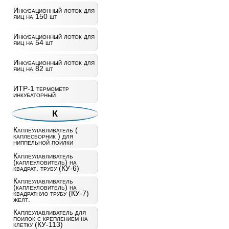
Инкубационный лоток для
яиц на 150 шт
Инкубационный лоток для
яиц на 54 шт
Инкубационный лоток для
яиц на 82 шт
ИТР-1 термометр
инкубаторный
К
Каплеулавливатель (
каплесборник ) для
ниппельной поилки
Каплеулавливатель
(каплеуловитель) на
квадрат. трубу (КУ-6)
Каплеулавливатель
(каплеуловитель) на
квадратную трубу (КУ-7)
желт.
Каплеулавливатель для
поилок с креплением на
клетку (КУ-113)