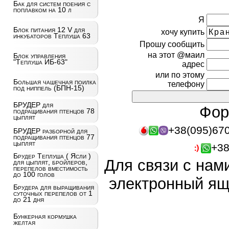
Бак для систем поения с
поплавком на 10 л
Я
Блок питания 12 V для
хочу купить
инкубаторов Теплуша 63
Прошу сообщить
на этот @маил
Блок управления
"Теплуша ИБ-63"
адрес
или по этому
Большая чашечная поилка
телефону
под ниппель (БПН-15)
БРУДЕР для
Фор
подращивания птенцов 78
цыплят
+38(095)67
БРУДЕР разборной для
подращивания птенцов 77
цыплят
+38
Брудер Теплуша ( Ясли )
Для связи с нам
для цыплят, бройлеров,
перепелов вместимость
до 100 голов
электронный ящ
Брудера для выращивания
суточных перепелов от 1
до 21 дня
Бункерная кормушка
желтая