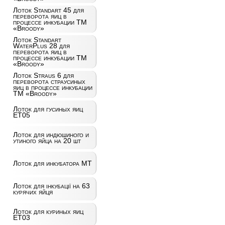
Лоток Standart 45 для
переворота яиц в
процессе инкубации ТМ
«Broody»
Лоток Standart
WaterPlus 28 для
переворота яиц в
процессе инкубации ТМ
«Broody»
Лоток Straus 6 для
переворота страусиных
яиц в процессе инкубации
ТМ «Broody»
Лоток для гусиных яиц
ET05
Лоток для индюшиного и
утиного яйца на 20 шт
Лоток для инкубатора MT
Лоток для інкубації на 63
курячих яйця
Лоток для куриных яиц
ET03