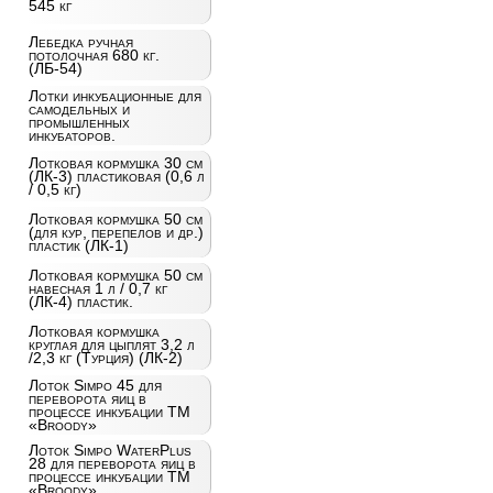
545 кг
Лебедка ручная
потолочная 680 кг.
(ЛБ-54)
Лотки инкубационные для
самодельных и
промышленных
инкубаторов.
Лотковая кормушка 30 см
(ЛК-3) пластиковая (0,6 л
/ 0,5 кг)
Лотковая кормушка 50 см
(для кур, перепелов и др.)
пластик (ЛК-1)
Лотковая кормушка 50 см
навесная 1 л / 0,7 кг
(ЛК-4) пластик.
Лотковая кормушка
круглая для цыплят 3,2 л
/2,3 кг (Турция) (ЛК-2)
Лоток Simpo 45 для
переворота яиц в
процессе инкубации ТМ
«Broody»
Лоток Simpo WaterPlus
28 для переворота яиц в
процессе инкубации ТМ
«Broody»