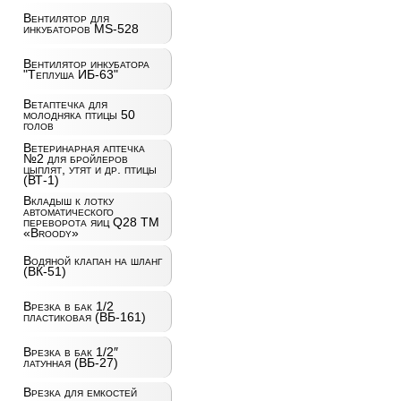
Вентилятор для
инкубаторов MS-528
Вентилятор инкубатора
"Теплуша ИБ-63"
Ветаптечка для
молодняка птицы 50
голов
Ветеринарная аптечка
№2 для бройлеров
цыплят, утят и др. птицы
(ВТ-1)
Вкладыш к лотку
автоматического
переворота яиц Q28 ТМ
«Broody»
Водяной клапан на шланг
(ВК-51)
Врезка в бак 1/2
пластиковая (ВБ-161)
Врезка в бак 1/2″
латунная (ВБ-27)
Врезка для емкостей