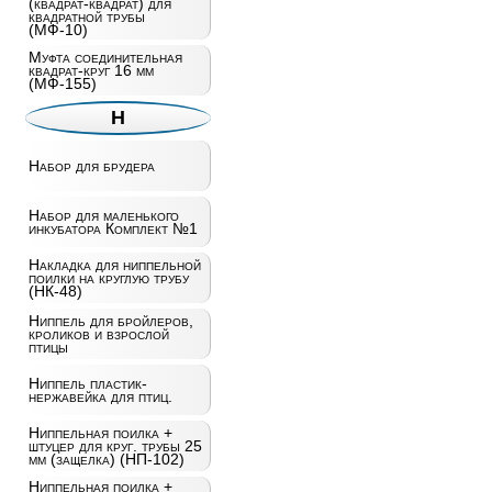
(квадрат-квадрат) для
квадратной трубы
(МФ-10)
Муфта соединительная
квадрат-круг 16 мм
(МФ-155)
Н
Набор для брудера
Набор для маленького
инкубатора Комплект №1
Накладка для ниппельной
поилки на круглую трубу
(НК-48)
Ниппель для бройлеров,
кроликов и взрослой
птицы
Ниппель пластик-
нержавейка для птиц.
Ниппельная поилка +
штуцер для круг. трубы 25
мм (защелка) (НП-102)
Ниппельная поилка +