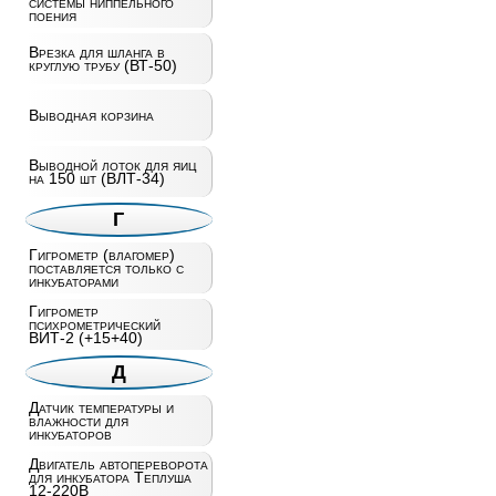
системы ниппельного
поения
Врезка для шланга в
круглую трубу (ВТ-50)
Выводная корзина
Выводной лоток для яиц
на 150 шт (ВЛТ-34)
Г
Гигрометр (влагомер)
поставляется только с
инкубаторами
Гигрометр
психрометрический
ВИТ-2 (+15+40)
Д
Датчик температуры и
влажности для
инкубаторов
Двигатель автопереворота
для инкубатора Теплуша
12-220В