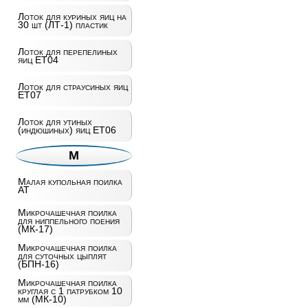
Лоток для куриных яиц на
30 шт (ЛТ-1) пластик
Лоток для перепелиных
яиц ET04
Лоток для страусиных яиц
ET07
Лоток для утиных
(индюшиных) яиц ET06
М
Малая купольная поилка
AT
Микрочашечная поилка
для ниппельного поения
(МК-17)
Микрочашечная поилка
для суточных цыплят
(БПН-16)
Микрочашечная поилка
круглая с 1 патрубком 10
мм (МК-10)