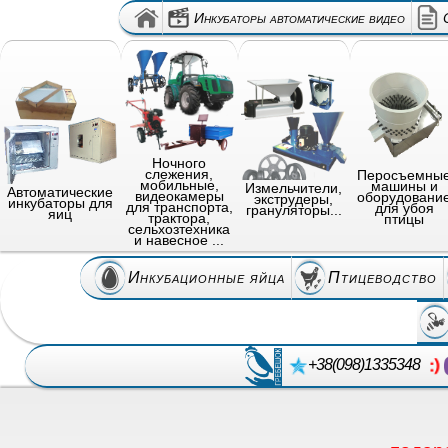
Инкубаторы автоматические видео
Ночного
слежения,
Перосъемны
мобильные,
машины и
Измельчители,
Автоматические
видеокамеры
оборудовани
экструдеры,
инкубаторы для
для транспорта,
для убоя
грануляторы...
яиц
трактора,
птицы
сельхозтехника
и навесное ...
Инкубационные яйца
Птицеводство
+38(098)1335348