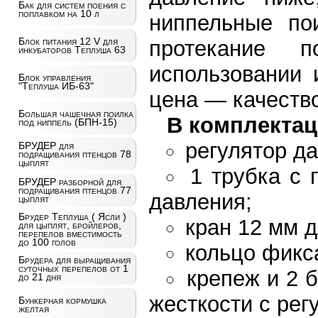
Бак для систем поения с
поплавком на 10 л
ниппельные по
Блок питания 12 V для
протекание 
инкубаторов Теплуша 63
использовании 
Блок управления
"Теплуша ИБ-63"
цена — качество
Большая чашечная поилка
В комплектац
под ниппель (БПН-15)
регулятор д
БРУДЕР для
подращивания птенцов 78
цыплят
1 трубка с 
БРУДЕР разборной для
подращивания птенцов 77
давления;
цыплят
Брудер Теплуша ( Ясли )
кран 12 мм 
для цыплят, бройлеров,
перепелов вместимость
до 100 голов
кольцо фикс
Брудера для выращивания
суточных перепелов от 1
крепеж и 2 
до 21 дня
жесткости с рег
Бункерная кормушка
желтая