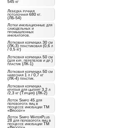
545 кг
Лебедка ручная
потолочная 680 кг.
(ЛБ-54)
Лотки инкубационные для
самодельных и
промышленных
инкубаторов.
Лотковая кормушка 30 см
(ЛК-3) пластиковая (0,6 л
/ 0,5 кг)
Лотковая кормушка 50 см
(для кур, перепелов и др.)
пластик (ЛК-1)
Лотковая кормушка 50 см
навесная 1 л / 0,7 кг
(ЛК-4) пластик.
Лотковая кормушка
круглая для цыплят 3,2 л
/2,3 кг (Турция) (ЛК-2)
Лоток Simpo 45 для
переворота яиц в
процессе инкубации ТМ
«Broody»
Лоток Simpo WaterPlus
28 для переворота яиц в
процессе инкубации ТМ
«Broody»