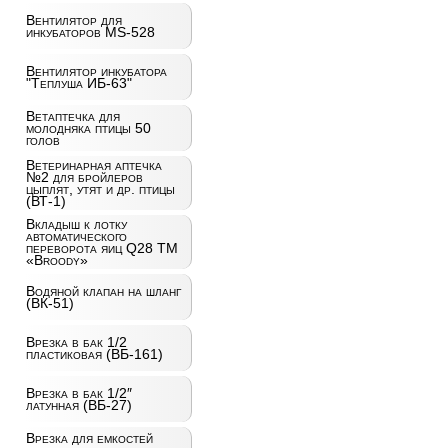
Вентилятор для
инкубаторов MS-528
Вентилятор инкубатора
"Теплуша ИБ-63"
Ветаптечка для
молодняка птицы 50
голов
Ветеринарная аптечка
№2 для бройлеров
цыплят, утят и др. птицы
(ВТ-1)
Вкладыш к лотку
автоматического
переворота яиц Q28 ТМ
«Broody»
Водяной клапан на шланг
(ВК-51)
Врезка в бак 1/2
пластиковая (ВБ-161)
Врезка в бак 1/2″
латунная (ВБ-27)
Врезка для емкостей