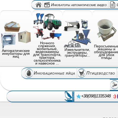
Инкубаторы автоматические видео
Ночного
слежения,
Перосъемны
мобильные,
машины и
Измельчители,
Автоматические
видеокамеры
оборудовани
экструдеры,
инкубаторы для
для транспорта,
для убоя
грануляторы...
яиц
трактора,
птицы
сельхозтехника
и навесное ...
Инкубационные яйца
Птицеводство
+38(098)1335348