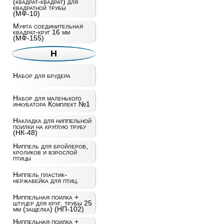
(квадрат-квадрат) для
квадратной трубы
(МФ-10)
Муфта соединительная
квадрат-круг 16 мм
(МФ-155)
Н
Набор для брудера
Набор для маленького
инкубатора Комплект №1
Накладка для ниппельной
поилки на круглую трубу
(НК-48)
Ниппель для бройлеров,
кроликов и взрослой
птицы
Ниппель пластик-
нержавейка для птиц.
Ниппельная поилка +
штуцер для круг. трубы 25
мм (защелка) (НП-102)
Ниппельная поилка +