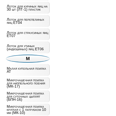
Лоток для куриных яиц на
30 шт (ЛТ-1) пластик
Лоток для перепелиных
яиц ET04
Лоток для страусиных яиц
ET07
Лоток для утиных
(индюшиных) яиц ET06
М
Малая купольная поилка
AT
Микрочашечная поилка
для ниппельного поения
(МК-17)
Микрочашечная поилка
для суточных цыплят
(БПН-16)
Микрочашечная поилка
круглая с 1 патрубком 10
мм (МК-10)