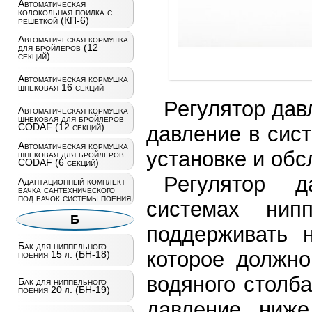
Автоматическая
колокольная поилка с
решеткой (КП-6)
Автоматическая кормушка
для бройлеров (12
секций)
Автоматическая кормушка
шнековая 16 секций
Регулятор дав
Автоматическая кормушка
шнековая для бройлеров
CODAF (12 секций)
давление в сис
Автоматическая кормушка
установке и обс
шнековая для бройлеров
CODAF (6 секций)
Регулятор 
Адаптационный комплект
бачка сантехнического
под бачок системы поения
системах нип
Б
поддерживать 
Бак для ниппельного
которое должно
поения 15 л. (БН-18)
водяного столб
Бак для ниппельного
поения 20 л. (БН-19)
давление ниже