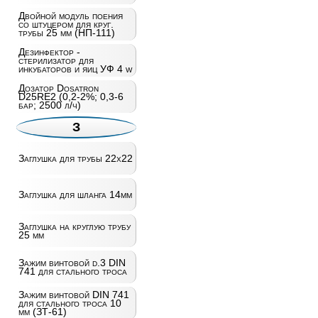
Двойной модуль поения
со штуцером для круг.
трубы 25 мм (НП-111)
Дезинфектор -
стерилизатор для
инкубаторов и яиц УФ 4 w
Дозатор Dosatron
D25RE2 (0,2-2%; 0,3-6
бар; 2500 л/ч)
З
Заглушка для трубы 22х22
Заглушка для шланга 14мм
Заглушка на круглую трубу
25 мм
Зажим винтовой d.3 DIN
741 для стального троса
Зажим винтовой DIN 741
для стального троса 10
мм (ЗТ-61)