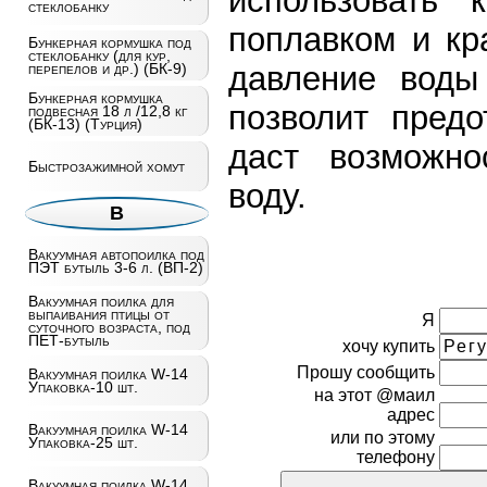
использовать 
стеклобанку
поплавком и кр
Бункерная кормушка под
стеклобанку (для кур,
давление воды
перепелов и др.) (БК-9)
Бункерная кормушка
позволит предо
подвесная 18 л /12,8 кг
(БК-13) (Турция)
даст возможно
Быстрозажимной хомут
воду.
В
Вакуумная автопоилка под
ПЭТ бутыль 3-6 л. (ВП-2)
Вакуумная поилка для
выпаивания птицы от
Я
суточного возраста, под
ПЕТ-бутыль
хочу купить
Прошу сообщить
Вакуумная поилка W-14
Упаковка-10 шт.
на этот @маил
адрес
Вакуумная поилка W-14
или по этому
Упаковка-25 шт.
телефону
Вакуумная поилка W-14