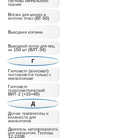
системы ниппельного
поения
Врезка для шланга в
круглую трубу (ВТ-50)
Выводная корзина
Выводной лоток для яиц
на 150 шт (ВЛТ-34)
Г
Гигрометр (влагомер)
поставляется только с
инкубаторами
Гигрометр
психрометрический
ВИТ-2 (+15+40)
Д
Датчик температуры и
влажности для
инкубаторов
Двигатель автопереворота
для инкубатора Теплуша
12-220В