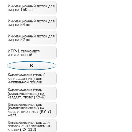
Инкубационный лоток для
яиц на 150 шт
Инкубационный лоток для
яиц на 54 шт
Инкубационный лоток для
яиц на 82 шт
ИТР-1 термометр
инкубаторный
К
Каплеулавливатель (
каплесборник ) для
ниппельной поилки
Каплеулавливатель
(каплеуловитель) на
квадрат. трубу (КУ-6)
Каплеулавливатель
(каплеуловитель) на
квадратную трубу (КУ-7)
желт.
Каплеулавливатель для
поилок с креплением на
клетку (КУ-113)