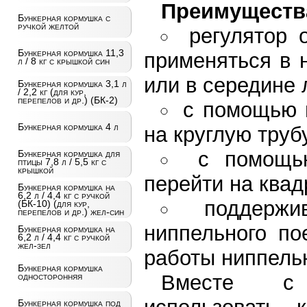
Преимущества
Бункерная кормушка с
ручкой желтой
регулятор
Бункерная кормушка 11,3
применяться в 
л / 8 кг с крышкой син
или в середине 
Бункерная кормушка 3,1 л
/ 2,2 кг (для кур,
перепелов и др.) (БК-2)
с помощью 
Бункерная кормушка 4 л
на круглую труб
с помощь
Бункерная кормушка для
птицы 7,8 л / 5,5 кг с
крышкой
перейти на квад
Бункерная кормушка на
6,2 л / 4,4 кг с ручкой
поддержи
(БК-10) (для кур,
перепелов и др.) жел-син
ниппельного по
Бункерная кормушка на
6,2 л / 4,4 кг с ручкой
жел-зел
работы ниппель
Бункерная кормушка
Вместе с 
односторонняя
Бункерная кормушка под