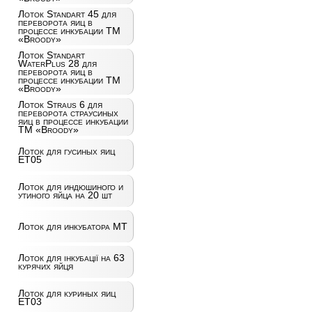
Лоток Standart 45 для
переворота яиц в
процессе инкубации ТМ
«Broody»
Лоток Standart
WaterPlus 28 для
переворота яиц в
процессе инкубации ТМ
«Broody»
Лоток Straus 6 для
переворота страусиных
яиц в процессе инкубации
ТМ «Broody»
Лоток для гусиных яиц
ET05
Лоток для индюшиного и
утиного яйца на 20 шт
Лоток для инкубатора MT
Лоток для інкубації на 63
курячих яйця
Лоток для куриных яиц
ET03