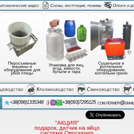
автоматические видео
Схемы, инструкции, режимы
Оплата и д
Перосъемные
Сушильное и
Упаковка для яиц,
машины и
коптильное
ягод, емкости,
оборудование для
оборудование,
бутыли и тара
убоя птицы
коптильни-грили
цеводство
Кролиководство
Свиноводство
com.fermer@gmai
+38(098)1335348
+38(093)7295125
"АКЦИЯ"
подарок, датчик на яйцо
система Овосканер