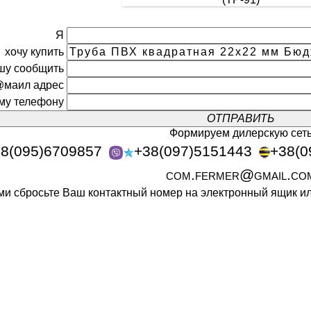
Я
хочу купить
шу сообщить
@маил адрес
ому телефону
Формируем дилерскую сет
8(095)6709857
+38(097)5151443
+38(0
com.fermer@gmail.co
ами сбросьте Ваш контактный номер на электронный ящик 