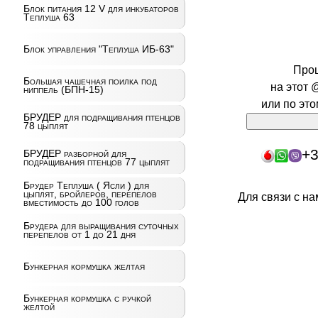
Блок питания 12 V для инкубаторов
Теплуша 63
Блок управления "Теплуша ИБ-63"
Про
Большая чашечная поилка под
на этот 
ниппель (БПН-15)
или по эт
БРУДЕР для подращивания птенцов
78 цыплят
+3
БРУДЕР разборной для
подращивания птенцов 77 цыплят
Брудер Теплуша ( Ясли ) для
цыплят, бройлеров, перепелов
Для связи с н
вместимость до 100 голов
Брудера для выращивания суточных
перепелов от 1 до 21 дня
Бункерная кормушка желтая
Бункерная кормушка с ручкой
желтой