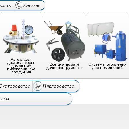
оставка
Контакты
Автоклавы,
дистилляторы,
Все для дома и
Системы отопления
домашние
дачи, инструменты
для помещений
пивоварни, с\х
продукция
Скотоводство
Пчеловодство
l.com