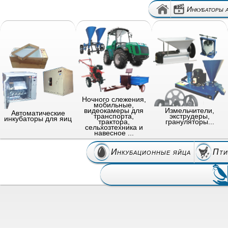
Инкубаторы 
Ночного слежения,
мобильные,
видеокамеры для
Измельчители,
Автоматические
транспорта,
экструдеры,
инкубаторы для яиц
трактора,
грануляторы...
сельхозтехника и
навесное ...
Инкубационные яйца
Пти