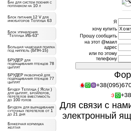
Бак для систем поения с
поплавком на 10 л
Блок питания 12 V для
инкубаторов Теплуша 63
Я
хочу купить
Блок управления
"Теплуша ИБ-63"
Прошу сообщить
на этот @маил
Большая чашечная поилка
адрес
под ниппель (БПН-15)
или по этому
телефону
БРУДЕР для
подращивания птенцов 78
цыплят
Фор
БРУДЕР разборной для
подращивания птенцов 77
цыплят
+38(095)67
Брудер Теплуша ( Ясли )
для цыплят, бройлеров,
+38
перепелов вместимость
до 100 голов
Для связи с нам
Брудера для выращивания
суточных перепелов от 1
электронный ящ
до 21 дня
Бункерная кормушка
желтая