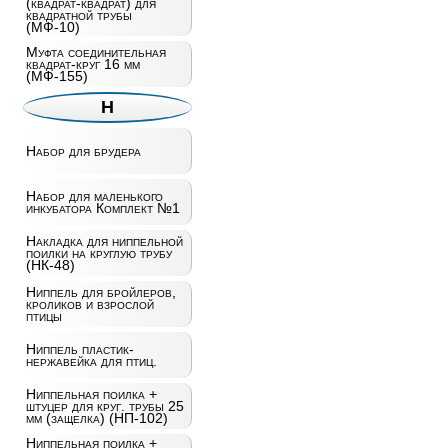
(квадрат-квадрат) для
квадратной трубы
(МФ-10)
Муфта соединительная
квадрат-круг 16 мм
(МФ-155)
Н
Набор для брудера
Набор для маленького
инкубатора Комплект №1
Накладка для ниппельной
поилки на круглую трубу
(НК-48)
Ниппель для бройлеров,
кроликов и взрослой
птицы
Ниппель пластик-
нержавейка для птиц.
Ниппельная поилка +
штуцер для круг. трубы 25
мм (защелка) (НП-102)
Ниппельная поилка +