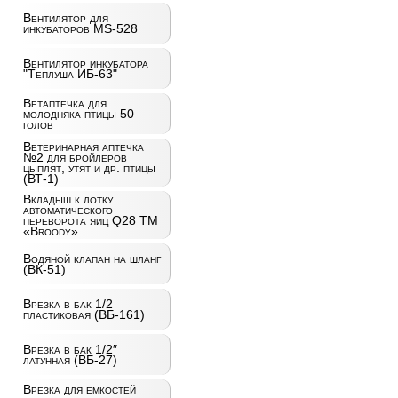
Вентилятор для
инкубаторов MS-528
Вентилятор инкубатора
"Теплуша ИБ-63"
Ветаптечка для
молодняка птицы 50
голов
Ветеринарная аптечка
№2 для бройлеров
цыплят, утят и др. птицы
(ВТ-1)
Вкладыш к лотку
автоматического
переворота яиц Q28 ТМ
«Broody»
Водяной клапан на шланг
(ВК-51)
Врезка в бак 1/2
пластиковая (ВБ-161)
Врезка в бак 1/2″
латунная (ВБ-27)
Врезка для емкостей