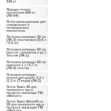
545 кг
Лебедка ручная
потолочная 680 кг.
(ЛБ-54)
Лотки инкубационные для
самодельных и
промышленных
инкубаторов.
Лотковая кормушка 30 см
(ЛК-3) пластиковая (0,6 л
/ 0,5 кг)
Лотковая кормушка 50 см
(для кур, перепелов и др.)
пластик (ЛК-1)
Лотковая кормушка 50 см
навесная 1 л / 0,7 кг
(ЛК-4) пластик.
Лотковая кормушка
круглая для цыплят 3,2 л
/2,3 кг (Турция) (ЛК-2)
Лоток Simpo 45 для
переворота яиц в
процессе инкубации ТМ
«Broody»
Лоток Simpo WaterPlus
28 для переворота яиц в
процессе инкубации ТМ
«Broody»