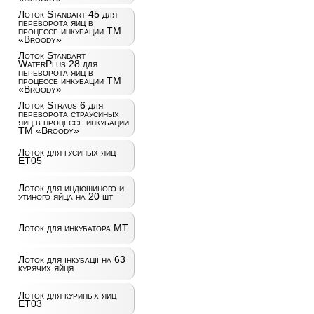
Лоток Standart 45 для
переворота яиц в
процессе инкубации ТМ
«Broody»
Лоток Standart
WaterPlus 28 для
переворота яиц в
процессе инкубации ТМ
«Broody»
Лоток Straus 6 для
переворота страусиных
яиц в процессе инкубации
ТМ «Broody»
Лоток для гусиных яиц
ET05
Лоток для индюшиного и
утиного яйца на 20 шт
Лоток для инкубатора MT
Лоток для інкубації на 63
курячих яйця
Лоток для куриных яиц
ET03