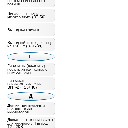
системы ниппельного
поения
Врезка для шланга в
круглую трубу (ВТ-50)
Выводная корзина
Выводной лоток для яиц
на 150 шт (ВЛТ-34)
Г
Гигрометр (влагомер)
поставляется только с
инкубаторами
Гигрометр
психрометрический
ВИТ-2 (+15+40)
Д
Датчик температуры и
влажности для
инкубаторов
Двигатель автопереворота
для инкубатора Теплуша
12-220В