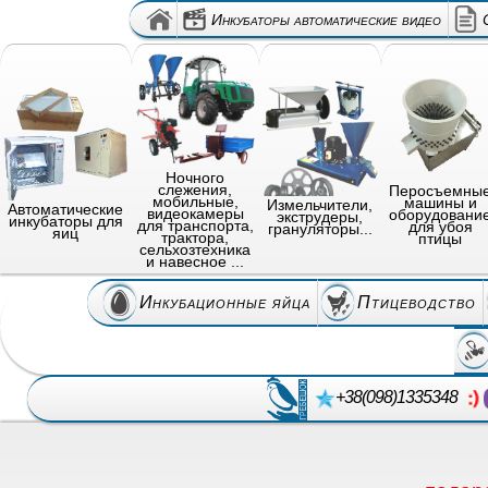
Инкубаторы автоматические видео
Ночного
слежения,
Перосъемны
мобильные,
машины и
Измельчители,
Автоматические
видеокамеры
оборудовани
экструдеры,
инкубаторы для
для транспорта,
для убоя
грануляторы...
яиц
трактора,
птицы
сельхозтехника
и навесное ...
Инкубационные яйца
Птицеводство
+38(098)1335348