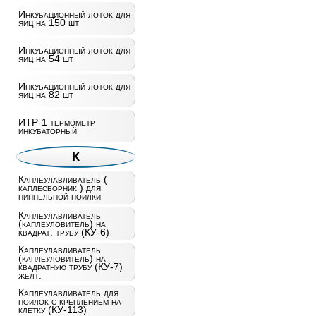
Инкубационный лоток для
яиц на 150 шт
Инкубационный лоток для
яиц на 54 шт
Инкубационный лоток для
яиц на 82 шт
ИТР-1 термометр
инкубаторный
К
Каплеулавливатель (
каплесборник ) для
ниппельной поилки
Каплеулавливатель
(каплеуловитель) на
квадрат. трубу (КУ-6)
Каплеулавливатель
(каплеуловитель) на
квадратную трубу (КУ-7)
желт.
Каплеулавливатель для
поилок с креплением на
клетку (КУ-113)