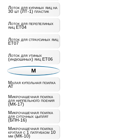
Лоток для куриных яиц на
30 шт (ЛТ-1) пластик
Лоток для перепелиных
яиц ET04
Лоток для страусиных яиц
ET07
Лоток для утиных
(индюшиных) яиц ET06
М
Малая купольная поилка
AT
Микрочашечная поилка
для ниппельного поения
(МК-17)
Микрочашечная поилка
для суточных цыплят
(БПН-16)
Микрочашечная поилка
круглая с 1 патрубком 10
мм (МК-10)