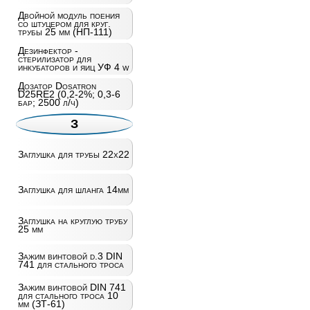
Двойной модуль поения
со штуцером для круг.
трубы 25 мм (НП-111)
Дезинфектор -
стерилизатор для
инкубаторов и яиц УФ 4 w
Дозатор Dosatron
D25RE2 (0,2-2%; 0,3-6
бар; 2500 л/ч)
З
Заглушка для трубы 22х22
Заглушка для шланга 14мм
Заглушка на круглую трубу
25 мм
Зажим винтовой d.3 DIN
741 для стального троса
Зажим винтовой DIN 741
для стального троса 10
мм (ЗТ-61)