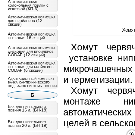
Автоматическая
колокольная поилка с
решеткой (КП-6)
Автоматическая кормушка
для бройлеров (12
секций)
Хомут
Автоматическая кормушка
шнековая 16 секций
Хомут червя
Автоматическая кормушка
шнековая для бройлеров
CODAF (12 секций)
установке нипп
Автоматическая кормушка
микрочашечных 
шнековая для бройлеров
CODAF (6 секций)
и герметизации.
Адаптационный комплект
бачка сантехнического
под бачок системы поения
Хомут червя
Б
монтаже ни
Бак для ниппельного
автоматически
поения 15 л. (БН-18)
целей в сельско
Бак для ниппельного
поения 20 л. (БН-19)