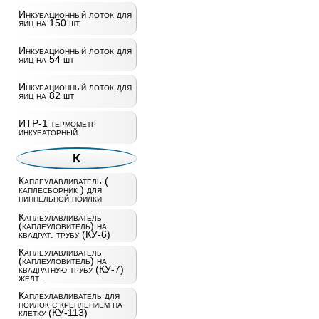
Инкубационный лоток для
яиц на 150 шт
Инкубационный лоток для
яиц на 54 шт
Инкубационный лоток для
яиц на 82 шт
ИТР-1 термометр
инкубаторный
К
Каплеулавливатель (
каплесборник ) для
ниппельной поилки
Каплеулавливатель
(каплеуловитель) на
квадрат. трубу (КУ-6)
Каплеулавливатель
(каплеуловитель) на
квадратную трубу (КУ-7)
желт.
Каплеулавливатель для
поилок с креплением на
клетку (КУ-113)