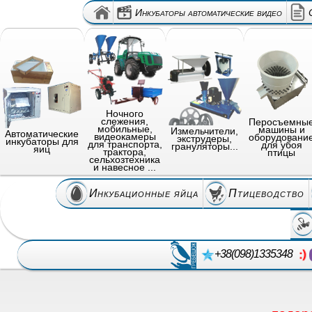
Инкубаторы автоматические видео
Ночного
слежения,
Перосъемны
мобильные,
машины и
Измельчители,
Автоматические
видеокамеры
оборудовани
экструдеры,
инкубаторы для
для транспорта,
для убоя
грануляторы...
яиц
трактора,
птицы
сельхозтехника
и навесное ...
Инкубационные яйца
Птицеводство
+38(098)1335348