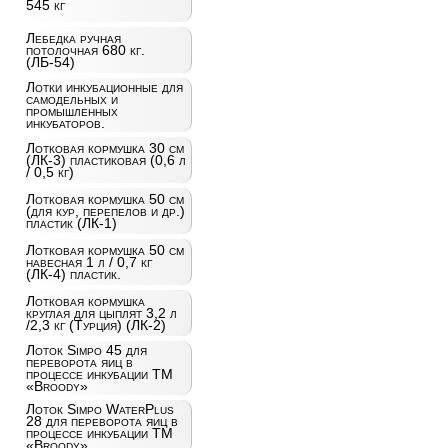
545 кг
Лебедка ручная
потолочная 680 кг.
(ЛБ-54)
Лотки инкубационные для
самодельных и
промышленных
инкубаторов.
Лотковая кормушка 30 см
(ЛК-3) пластиковая (0,6 л
/ 0,5 кг)
Лотковая кормушка 50 см
(для кур, перепелов и др.)
пластик (ЛК-1)
Лотковая кормушка 50 см
навесная 1 л / 0,7 кг
(ЛК-4) пластик.
Лотковая кормушка
круглая для цыплят 3,2 л
/2,3 кг (Турция) (ЛК-2)
Лоток Simpo 45 для
переворота яиц в
процессе инкубации ТМ
«Broody»
Лоток Simpo WaterPlus
28 для переворота яиц в
процессе инкубации ТМ
«Broody»