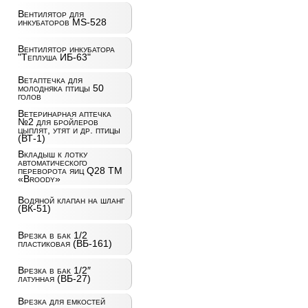
Вентилятор для
инкубаторов MS-528
Вентилятор инкубатора
"Теплуша ИБ-63"
Ветаптечка для
молодняка птицы 50
голов
Ветеринарная аптечка
№2 для бройлеров
цыплят, утят и др. птицы
(ВТ-1)
Вкладыш к лотку
автоматического
переворота яиц Q28 ТМ
«Broody»
Водяной клапан на шланг
(ВК-51)
Врезка в бак 1/2
пластиковая (ВБ-161)
Врезка в бак 1/2″
латунная (ВБ-27)
Врезка для емкостей