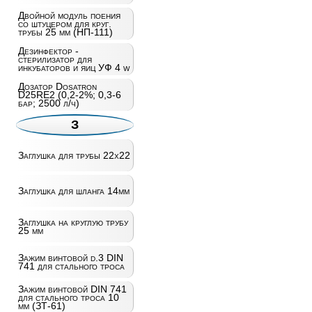
Двойной модуль поения
со штуцером для круг.
трубы 25 мм (НП-111)
Дезинфектор -
стерилизатор для
инкубаторов и яиц УФ 4 w
Дозатор Dosatron
D25RE2 (0,2-2%; 0,3-6
бар; 2500 л/ч)
З
Заглушка для трубы 22х22
Заглушка для шланга 14мм
Заглушка на круглую трубу
25 мм
Зажим винтовой d.3 DIN
741 для стального троса
Зажим винтовой DIN 741
для стального троса 10
мм (ЗТ-61)