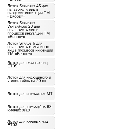
Лоток Standart 45 для
переворота яиц в
процессе инкубации ТМ
«Broody»
Лоток Standart
WaterPlus 28 для
переворота яиц в
процессе инкубации ТМ
«Broody»
Лоток Straus 6 для
переворота страусиных
яиц в процессе инкубации
ТМ «Broody»
Лоток для гусиных яиц
ET05
Лоток для индюшиного и
утиного яйца на 20 шт
Лоток для инкубатора MT
Лоток для інкубації на 63
курячих яйця
Лоток для куриных яиц
ET03