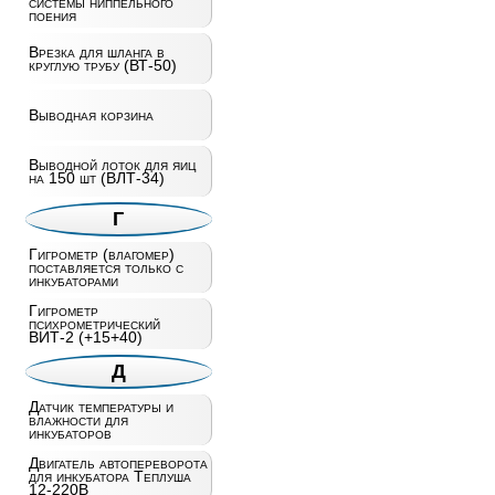
системы ниппельного
поения
Врезка для шланга в
круглую трубу (ВТ-50)
Выводная корзина
Выводной лоток для яиц
на 150 шт (ВЛТ-34)
Г
Гигрометр (влагомер)
поставляется только с
инкубаторами
Гигрометр
психрометрический
ВИТ-2 (+15+40)
Д
Датчик температуры и
влажности для
инкубаторов
Двигатель автопереворота
для инкубатора Теплуша
12-220В