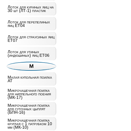
Лоток для куриных яиц на
30 шт (ЛТ-1) пластик
Лоток для перепелиных
яиц ET04
Лоток для страусиных яиц
ET07
Лоток для утиных
(индюшиных) яиц ET06
М
Малая купольная поилка
AT
Микрочашечная поилка
для ниппельного поения
(МК-17)
Микрочашечная поилка
для суточных цыплят
(БПН-16)
Микрочашечная поилка
круглая с 1 патрубком 10
мм (МК-10)