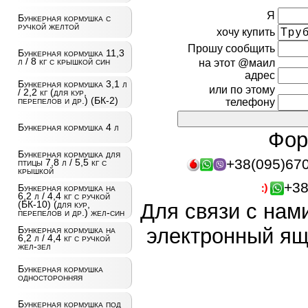
Я
Бункерная кормушка с
ручкой желтой
хочу купить
Прошу сообщить
Бункерная кормушка 11,3
л / 8 кг с крышкой син
на этот @маил
адрес
Бункерная кормушка 3,1 л
или по этому
/ 2,2 кг (для кур,
перепелов и др.) (БК-2)
телефону
Бункерная кормушка 4 л
Фор
Бункерная кормушка для
+38(095)67
птицы 7,8 л / 5,5 кг с
крышкой
+38
Бункерная кормушка на
6,2 л / 4,4 кг с ручкой
(БК-10) (для кур,
Для связи с нам
перепелов и др.) жел-син
электронный ящ
Бункерная кормушка на
6,2 л / 4,4 кг с ручкой
жел-зел
Бункерная кормушка
односторонняя
Бункерная кормушка под