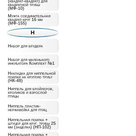
(квадрат-квадрат) для
квадратной трубы
(МФ-10)
Муфта соединительная
квадрат-круг 16 мм
(МФ-155)
Н
Набор для брудера
Набор для маленького
инкубатора Комплект №1
Накладка для ниппельной
поилки на круглую трубу
(НК-48)
Ниппель для бройлеров,
кроликов и взрослой
птицы
Ниппель пластик-
нержавейка для птиц.
Ниппельная поилка +
штуцер для круг. трубы 25
мм (защелка) (НП-102)
Ниппельная поилка +