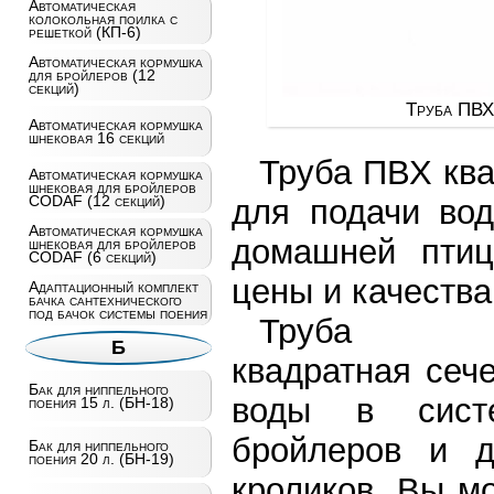
Автоматическая
колокольная поилка с
решеткой (КП-6)
Автоматическая кормушка
для бройлеров (12
секций)
Труба ПВХ 
Автоматическая кормушка
шнековая 16 секций
Труба ПВХ ква
Автоматическая кормушка
шнековая для бройлеров
CODAF (12 секций)
для подачи вод
Автоматическая кормушка
домашней птиц
шнековая для бройлеров
CODAF (6 секций)
цены и качества
Адаптационный комплект
бачка сантехнического
под бачок системы поения
Труба 
Б
квадратная сеч
Бак для ниппельного
воды в систе
поения 15 л. (БН-18)
бройлеров и д
Бак для ниппельного
поения 20 л. (БН-19)
кроликов. Вы мо