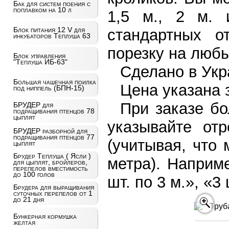
Бак для систем поения с
поплавком на 10 л
1,5 м., 2 м. 
Блок питания 12 V для
стандартных о
инкубаторов Теплуша 63
порезку на любы
Блок управления
"Теплуша ИБ-63"
Сделано в Укр
Большая чашечная поилка
Цена указана 
под ниппель (БПН-15)
При заказе бо
БРУДЕР для
подращивания птенцов 78
цыплят
указывайте от
БРУДЕР разборной для
подращивания птенцов 77
(учитывая, что
цыплят
Брудер Теплуша ( Ясли )
метра). Наприм
для цыплят, бройлеров,
перепелов вместимость
до 100 голов
шт. по 3 м.», «3 
Брудера для выращивания
суточных перепелов от 1
до 21 дня
Бункерная кормушка
желтая