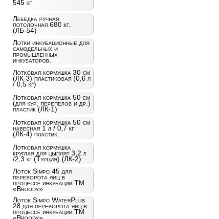
545 кг
Лебедка ручная
потолочная 680 кг.
(ЛБ-54)
Лотки инкубационные для
самодельных и
промышленных
инкубаторов.
Лотковая кормушка 30 см
(ЛК-3) пластиковая (0,6 л
/ 0,5 кг)
Лотковая кормушка 50 см
(для кур, перепелов и др.)
пластик (ЛК-1)
Лотковая кормушка 50 см
навесная 1 л / 0,7 кг
(ЛК-4) пластик.
Лотковая кормушка
круглая для цыплят 3,2 л
/2,3 кг (Турция) (ЛК-2)
Лоток Simpo 45 для
переворота яиц в
процессе инкубации ТМ
«Broody»
Лоток Simpo WaterPlus
28 для переворота яиц в
процессе инкубации ТМ
«Broody»