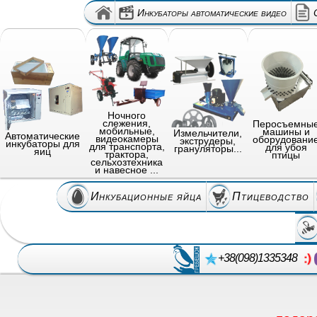
Инкубаторы автоматические видео
Ночного
слежения,
Перосъемны
мобильные,
машины и
Измельчители,
Автоматические
видеокамеры
оборудовани
экструдеры,
инкубаторы для
для транспорта,
для убоя
грануляторы...
яиц
трактора,
птицы
сельхозтехника
и навесное ...
Инкубационные яйца
Птицеводство
+38(098)1335348