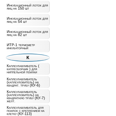
Инкубационный лоток для
яиц на 150 шт
Инкубационный лоток для
яиц на 54 шт
Инкубационный лоток для
яиц на 82 шт
ИТР-1 термометр
инкубаторный
К
Каплеулавливатель (
каплесборник ) для
ниппельной поилки
Каплеулавливатель
(каплеуловитель) на
квадрат. трубу (КУ-6)
Каплеулавливатель
(каплеуловитель) на
квадратную трубу (КУ-7)
желт.
Каплеулавливатель для
поилок с креплением на
клетку (КУ-113)