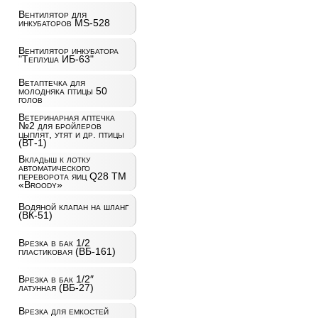
Вентилятор для
инкубаторов MS-528
Вентилятор инкубатора
"Теплуша ИБ-63"
Ветаптечка для
молодняка птицы 50
голов
Ветеринарная аптечка
№2 для бройлеров
цыплят, утят и др. птицы
(ВТ-1)
Вкладыш к лотку
автоматического
переворота яиц Q28 ТМ
«Broody»
Водяной клапан на шланг
(ВК-51)
Врезка в бак 1/2
пластиковая (ВБ-161)
Врезка в бак 1/2″
латунная (ВБ-27)
Врезка для емкостей