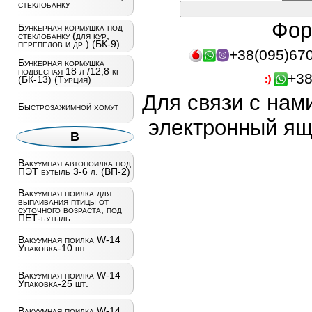
стеклобанку
Фор
Бункерная кормушка под
стеклобанку (для кур,
перепелов и др.) (БК-9)
+38(095)67
Бункерная кормушка
подвесная 18 л /12,8 кг
+38
(БК-13) (Турция)
Для связи с нам
Быстрозажимной хомут
электронный ящ
В
Вакуумная автопоилка под
ПЭТ бутыль 3-6 л. (ВП-2)
Вакуумная поилка для
выпаивания птицы от
суточного возраста, под
ПЕТ-бутыль
Вакуумная поилка W-14
Упаковка-10 шт.
Вакуумная поилка W-14
Упаковка-25 шт.
Вакуумная поилка W-14