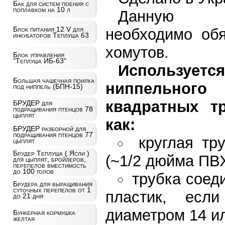
Бак для систем поения с
поплавком на 10 л
Дан
Блок питания 12 V для
необходимо об
инкубаторов Теплуша 63
хомутов.
Блок управления
"Теплуша ИБ-63"
Используе
Большая чашечная поилка
ниппельног
под ниппель (БПН-15)
квадратных т
БРУДЕР для
подращивания птенцов 78
цыплят
как:
БРУДЕР разборной для
подращивания птенцов 77
круглая т
цыплят
Брудер Теплуша ( Ясли )
(~1/2 дюйма ПВХ
для цыплят, бройлеров,
перепелов вместимость
до 100 голов
трубка соеди
Брудера для выращивания
суточных перепелов от 1
пластик, есл
до 21 дня
диаметром 14 ил
Бункерная кормушка
желтая