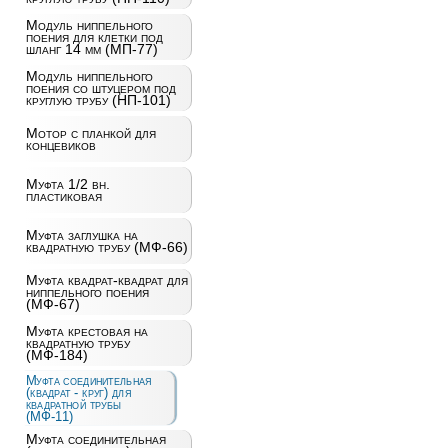
Модуль ниппельного
поения для клетки под
шланг 14 мм (МП-77)
Модуль ниппельного
поения со штуцером под
круглую трубу (НП-101)
Мотор с планкой для
концевиков
Муфта 1/2 вн.
пластиковая
Муфта заглушка на
квадратную трубу (МФ-66)
Муфта квадрат-квадрат для
ниппельного поения
(МФ-67)
Муфта крестовая на
квадратную трубу
(МФ-184)
Муфта соединительная
(квадрат - круг) для
квадратной трубы
(МФ-11)
Муфта соединительная