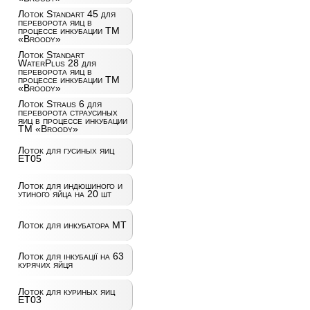
Лоток Standart 45 для
переворота яиц в
процессе инкубации ТМ
«Broody»
Лоток Standart
WaterPlus 28 для
переворота яиц в
процессе инкубации ТМ
«Broody»
Лоток Straus 6 для
переворота страусиных
яиц в процессе инкубации
ТМ «Broody»
Лоток для гусиных яиц
ET05
Лоток для индюшиного и
утиного яйца на 20 шт
Лоток для инкубатора MT
Лоток для інкубації на 63
курячих яйця
Лоток для куриных яиц
ET03