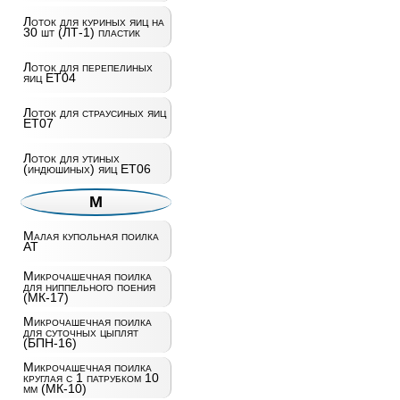
Лоток для куриных яиц на
30 шт (ЛТ-1) пластик
Лоток для перепелиных
яиц ET04
Лоток для страусиных яиц
ET07
Лоток для утиных
(индюшиных) яиц ET06
М
Малая купольная поилка
AT
Микрочашечная поилка
для ниппельного поения
(МК-17)
Микрочашечная поилка
для суточных цыплят
(БПН-16)
Микрочашечная поилка
круглая с 1 патрубком 10
мм (МК-10)