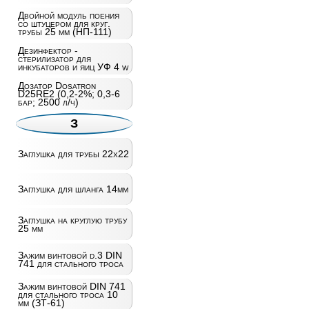
Двойной модуль поения
со штуцером для круг.
трубы 25 мм (НП-111)
Дезинфектор -
стерилизатор для
инкубаторов и яиц УФ 4 w
Дозатор Dosatron
D25RE2 (0,2-2%; 0,3-6
бар; 2500 л/ч)
З
Заглушка для трубы 22х22
Заглушка для шланга 14мм
Заглушка на круглую трубу
25 мм
Зажим винтовой d.3 DIN
741 для стального троса
Зажим винтовой DIN 741
для стального троса 10
мм (ЗТ-61)