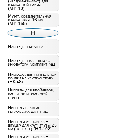
(квадрат-квадрат) для
квадратной трубы
(МФ-10)
Муфта соединительная
квадрат-круг 16 мм
(МФ-155)
Н
Набор для брудера
Набор для маленького
инкубатора Комплект №1
Накладка для ниппельной
поилки на круглую трубу
(НК-48)
Ниппель для бройлеров,
кроликов и взрослой
птицы
Ниппель пластик-
нержавейка для птиц.
Ниппельная поилка +
штуцер для круг. трубы 25
мм (защелка) (НП-102)
Ниппельная поилка +