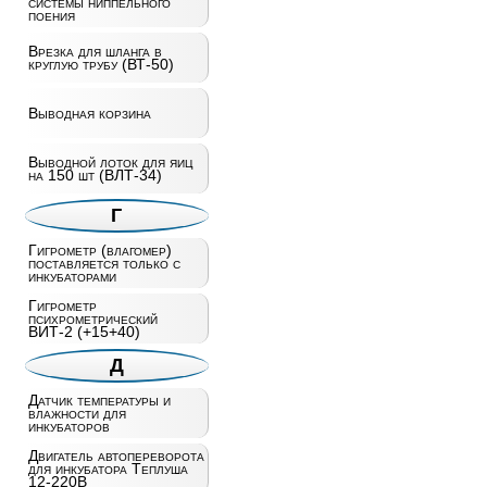
системы ниппельного
поения
Врезка для шланга в
круглую трубу (ВТ-50)
Выводная корзина
Выводной лоток для яиц
на 150 шт (ВЛТ-34)
Г
Гигрометр (влагомер)
поставляется только с
инкубаторами
Гигрометр
психрометрический
ВИТ-2 (+15+40)
Д
Датчик температуры и
влажности для
инкубаторов
Двигатель автопереворота
для инкубатора Теплуша
12-220В