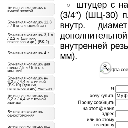
штуцер с на
Бункерная кормушка с
ручкой желтой
(3/4″) (ШЦ-30) 
Бункерная кормушка 11,3
внутр. диа
л / 8 кг с крышкой син
дополнительно
Бункерная кормушка 3,1 л
/ 2,2 кг (для кур,
перепелов и др.) (БК-2)
внутренней резь
Бункерная кормушка 4 л
мм).
Бункерная кормушка для
птицы 7,8 л / 5,5 кг с
крышкой
Бункерная кормушка на
6,2 л / 4,4 кг с ручкой
(БК-10) (для кур,
перепелов и др.) жел-син
Я
хочу купить
Бункерная кормушка на
6,2 л / 4,4 кг с ручкой
Прошу сообщить
жел-зел
на этот @маил
Бункерная кормушка
адрес
односторонняя
или по этому
телефону
Бункерная кормушка под