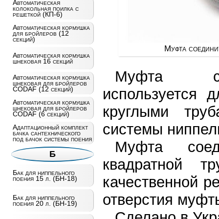
Автоматическая
колокольная поилка с
решеткой (КП-6)
Автоматическая кормушка
для бройлеров (12
секций)
Муфта соединит
Автоматическая кормушка
шнековая 16 секций
Муфта соед
Автоматическая кормушка
шнековая для бройлеров
CODAF (12 секций)
используется д
Автоматическая кормушка
круглыми тру
шнековая для бройлеров
CODAF (6 секций)
системы ниппел
Адаптационный комплект
бачка сантехнического
под бачок системы поения
Муфта соеди
Б
квадратной т
Бак для ниппельного
качественной р
поения 15 л. (БН-18)
отверстия муфты
Бак для ниппельного
поения 20 л. (БН-19)
Сделано в Укр