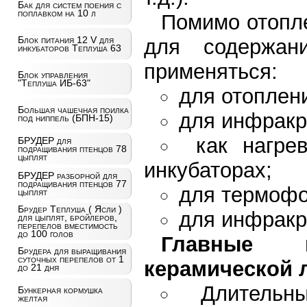
Бак для систем поения с
поплавком на 10 л
Помимо отопле
Блок питания 12 V для
для содержан
инкубаторов Теплуша 63
применяться:
Блок управления
"Теплуша ИБ-63"
для отоплени
Большая чашечная поилка
для инфракр
под ниппель (БПН-15)
как нагре
БРУДЕР для
подращивания птенцов 78
цыплят
инкубаторах;
БРУДЕР разборной для
подращивания птенцов 77
для термофо
цыплят
Брудер Теплуша ( Ясли )
для инфракр
для цыплят, бройлеров,
перепелов вместимость
до 100 голов
Главные п
Брудера для выращивания
суточных перепелов от 1
керамической 
до 21 дня
Длительн
Бункерная кормушка
желтая