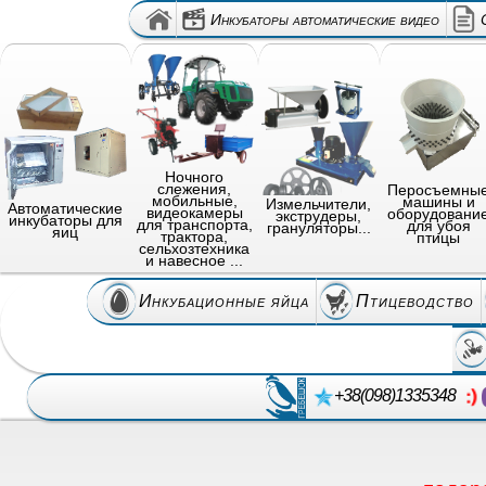
Инкубаторы автоматические видео
Ночного
слежения,
Перосъемны
мобильные,
машины и
Измельчители,
Автоматические
видеокамеры
оборудовани
экструдеры,
инкубаторы для
для транспорта,
для убоя
грануляторы...
яиц
трактора,
птицы
сельхозтехника
и навесное ...
Инкубационные яйца
Птицеводство
+38(098)1335348