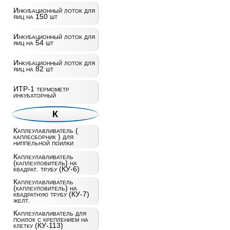
Инкубационный лоток для
яиц на 150 шт
Инкубационный лоток для
яиц на 54 шт
Инкубационный лоток для
яиц на 82 шт
ИТР-1 термометр
инкубаторный
К
Каплеулавливатель (
каплесборник ) для
ниппельной поилки
Каплеулавливатель
(каплеуловитель) на
квадрат. трубу (КУ-6)
Каплеулавливатель
(каплеуловитель) на
квадратную трубу (КУ-7)
желт.
Каплеулавливатель для
поилок с креплением на
клетку (КУ-113)