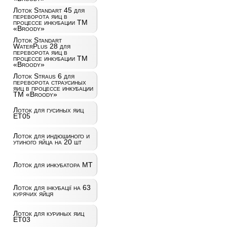
Лоток Standart 45 для
переворота яиц в
процессе инкубации ТМ
«Broody»
Лоток Standart
WaterPlus 28 для
переворота яиц в
процессе инкубации ТМ
«Broody»
Лоток Straus 6 для
переворота страусиных
яиц в процессе инкубации
ТМ «Broody»
Лоток для гусиных яиц
ET05
Лоток для индюшиного и
утиного яйца на 20 шт
Лоток для инкубатора MT
Лоток для інкубації на 63
курячих яйця
Лоток для куриных яиц
ET03