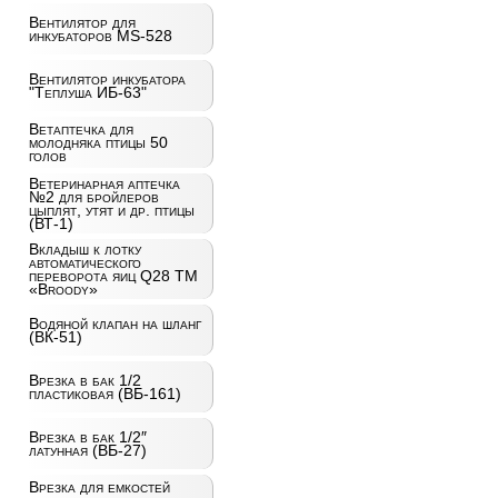
Вентилятор для
инкубаторов MS-528
Вентилятор инкубатора
"Теплуша ИБ-63"
Ветаптечка для
молодняка птицы 50
голов
Ветеринарная аптечка
№2 для бройлеров
цыплят, утят и др. птицы
(ВТ-1)
Вкладыш к лотку
автоматического
переворота яиц Q28 ТМ
«Broody»
Водяной клапан на шланг
(ВК-51)
Врезка в бак 1/2
пластиковая (ВБ-161)
Врезка в бак 1/2″
латунная (ВБ-27)
Врезка для емкостей