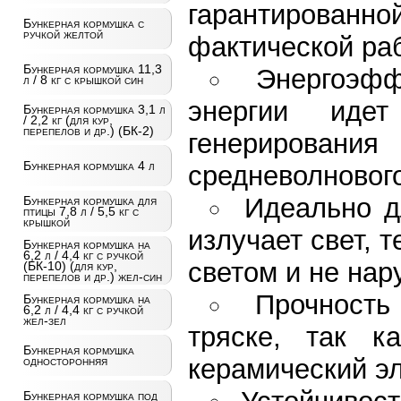
гарантированн
Бункерная кормушка с
ручкой желтой
фактической рабо
Бункерная кормушка 11,3
Энергоэфф
л / 8 кг с крышкой син
энергии иде
Бункерная кормушка 3,1 л
/ 2,2 кг (для кур,
перепелов и др.) (БК-2)
генерирован
Бункерная кормушка 4 л
средневолновог
Идеально д
Бункерная кормушка для
птицы 7,8 л / 5,5 кг с
крышкой
излучает свет, 
Бункерная кормушка на
6,2 л / 4,4 кг с ручкой
светом и не нар
(БК-10) (для кур,
перепелов и др.) жел-син
Прочность
Бункерная кормушка на
6,2 л / 4,4 кг с ручкой
жел-зел
тряске, так к
Бункерная кормушка
керамический э
односторонняя
Бункерная кормушка под