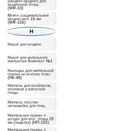
(квадрат-квадрат) для
квадратной трубы
(МФ-10)
Муфта соединительная
квадрат-круг 16 мм
(МФ-155)
Н
Набор для брудера
Набор для маленького
инкубатора Комплект №1
Накладка для ниппельной
поилки на круглую трубу
(НК-48)
Ниппель для бройлеров,
кроликов и взрослой
птицы
Ниппель пластик-
нержавейка для птиц.
Ниппельная поилка +
штуцер для круг. трубы 25
мм (защелка) (НП-102)
Ниппельная поилка +