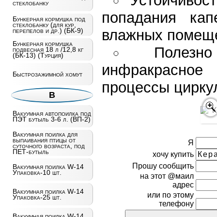
Устойчивост
стеклобанку
попадания ка
Бункерная кормушка под
стеклобанку (для кур,
влажных помещ
перепелов и др.) (БК-9)
Бункерная кормушка
Полезн
подвесная 18 л /12,8 кг
(БК-13) (Турция)
инфракрасное 
Быстрозажимной хомут
процессы цирку
В
Вакуумная автопоилка под
ПЭТ бутыль 3-6 л. (ВП-2)
Вакуумная поилка для
выпаивания птицы от
Я
суточного возраста, под
ПЕТ-бутыль
хочу купить
Прошу сообщить
Вакуумная поилка W-14
Упаковка-10 шт.
на этот @маил
адрес
Вакуумная поилка W-14
или по этому
Упаковка-25 шт.
телефону
Вакуумная поилка W-14