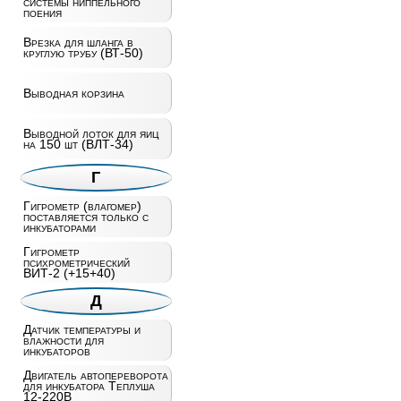
системы ниппельного
поения
Врезка для шланга в
круглую трубу (ВТ-50)
Выводная корзина
Выводной лоток для яиц
на 150 шт (ВЛТ-34)
Г
Гигрометр (влагомер)
поставляется только с
инкубаторами
Гигрометр
психрометрический
ВИТ-2 (+15+40)
Д
Датчик температуры и
влажности для
инкубаторов
Двигатель автопереворота
для инкубатора Теплуша
12-220В