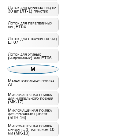
Лоток для куриных яиц на
30 шт (ЛТ-1) пластик
Лоток для перепелиных
яиц ET04
Лоток для страусиных яиц
ET07
Лоток для утиных
(индюшиных) яиц ET06
М
Малая купольная поилка
AT
Микрочашечная поилка
для ниппельного поения
(МК-17)
Микрочашечная поилка
для суточных цыплят
(БПН-16)
Микрочашечная поилка
круглая с 1 патрубком 10
мм (МК-10)