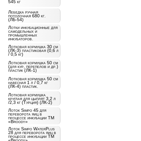
545 кг
Лебедка ручная
потолочная 680 кг.
(ЛБ-54)
Лотки инкубационные для
самодельных и
промышленных
инкубаторов.
Лотковая кормушка 30 см
(ЛК-3) пластиковая (0,6 л
/ 0,5 кг)
Лотковая кормушка 50 см
(для кур, перепелов и др.)
пластик (ЛК-1)
Лотковая кормушка 50 см
навесная 1 л / 0,7 кг
(ЛК-4) пластик.
Лотковая кормушка
круглая для цыплят 3,2 л
/2,3 кг (Турция) (ЛК-2)
Лоток Simpo 45 для
переворота яиц в
процессе инкубации ТМ
«Broody»
Лоток Simpo WaterPlus
28 для переворота яиц в
процессе инкубации ТМ
«Broody»