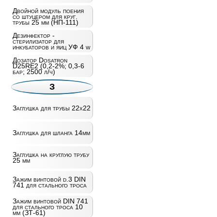
Двойной модуль поения
со штуцером для круг.
трубы 25 мм (НП-111)
Дезинфектор -
стерилизатор для
инкубаторов и яиц УФ 4 w
Дозатор Dosatron
D25RE2 (0,2-2%; 0,3-6
бар; 2500 л/ч)
З
Заглушка для трубы 22х22
Заглушка для шланга 14мм
Заглушка на круглую трубу
25 мм
Зажим винтовой d.3 DIN
741 для стального троса
Зажим винтовой DIN 741
для стального троса 10
мм (ЗТ-61)