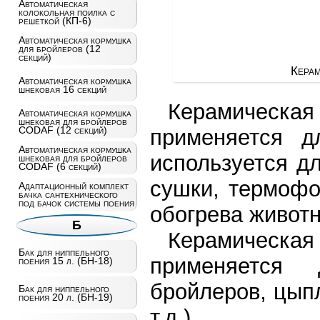
Автоматическая
колокольная поилка с
решеткой (КП-6)
Автоматическая кормушка
для бройлеров (12
секций)
Керам
Автоматическая кормушка
шнековая 16 секций
Керамическ
Автоматическая кормушка
шнековая для бройлеров
CODAF (12 секций)
применяется д
Автоматическая кормушка
используется д
шнековая для бройлеров
CODAF (6 секций)
сушки, термофо
Адаптационный комплект
бачка сантехнического
под бачок системы поения
обогрева животн
Б
Керамическая
Бак для ниппельного
применяется
поения 15 л. (БН-18)
бройлеров, цыпл
Бак для ниппельного
поения 20 л. (БН-19)
т.д.).