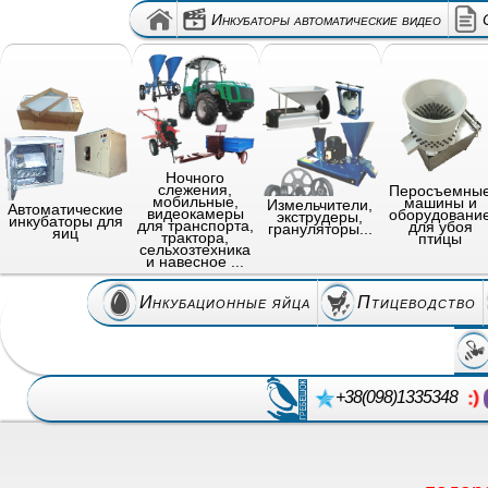
Инкубаторы автоматические видео
Ночного
слежения,
Перосъемны
мобильные,
машины и
Измельчители,
Автоматические
видеокамеры
оборудовани
экструдеры,
инкубаторы для
для транспорта,
для убоя
грануляторы...
яиц
трактора,
птицы
сельхозтехника
и навесное ...
Инкубационные яйца
Птицеводство
+38(098)1335348