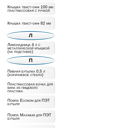
Крышка твист-офф 100 мм
пластмассовая с ручкой
Крышка твист-офф 82 мм
Л
Лимонадница 4 л с
металлической крышкой
(на подставке)
П
Пивная бутылка 0,5 л
(коричневое стекло)
Пластмассовая бочка для
вина из пищевого
пластика
Помпа Econom для ПЭТ
бутыля
Помпа Maximum для ПЭТ
бутыля