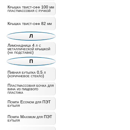
Крышка твист-офф 100 мм
пластмассовая с ручкой
Крышка твист-офф 82 мм
Л
Лимонадница 4 л с
металлической крышкой
(на подставке)
П
Пивная бутылка 0,5 л
(коричневое стекло)
Пластмассовая бочка для
вина из пищевого
пластика
Помпа Econom для ПЭТ
бутыля
Помпа Maximum для ПЭТ
бутыля