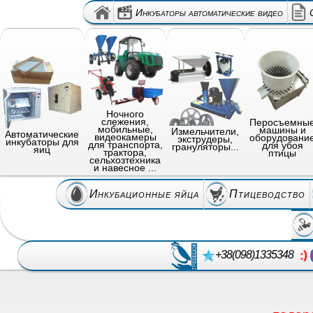
Инкубаторы автоматические видео
Ночного
слежения,
Перосъемны
мобильные,
машины и
Измельчители,
Автоматические
видеокамеры
оборудовани
экструдеры,
инкубаторы для
для транспорта,
для убоя
грануляторы...
яиц
трактора,
птицы
сельхозтехника
и навесное ...
Инкубационные яйца
Птицеводство
+38(098)1335348