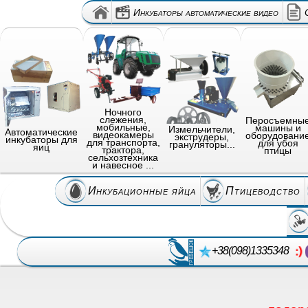
Инкубаторы автоматические видео
Ночного
слежения,
Перосъемны
мобильные,
машины и
Измельчители,
Автоматические
видеокамеры
оборудовани
экструдеры,
инкубаторы для
для транспорта,
для убоя
грануляторы...
яиц
трактора,
птицы
сельхозтехника
и навесное ...
Инкубационные яйца
Птицеводство
+38(098)1335348