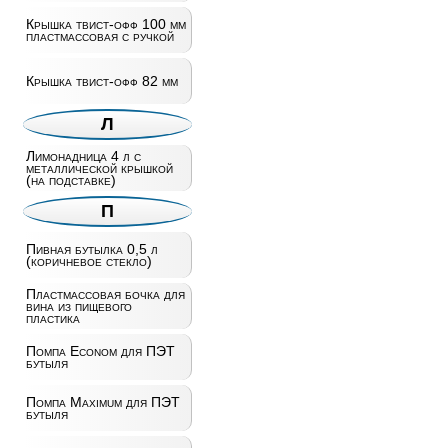
Крышка твист-офф 100 мм
пластмассовая с ручкой
Крышка твист-офф 82 мм
Л
Лимонадница 4 л с
металлической крышкой
(на подставке)
П
Пивная бутылка 0,5 л
(коричневое стекло)
Пластмассовая бочка для
вина из пищевого
пластика
Помпа Econom для ПЭТ
бутыля
Помпа Maximum для ПЭТ
бутыля