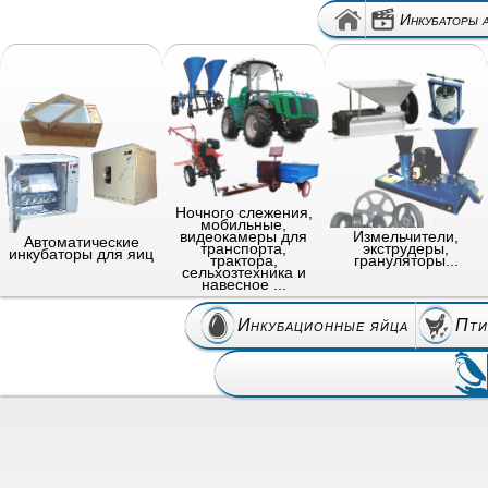
Инкубаторы 
Ночного слежения,
мобильные,
видеокамеры для
Измельчители,
Автоматические
транспорта,
экструдеры,
инкубаторы для яиц
трактора,
грануляторы...
сельхозтехника и
навесное ...
Инкубационные яйца
Пти