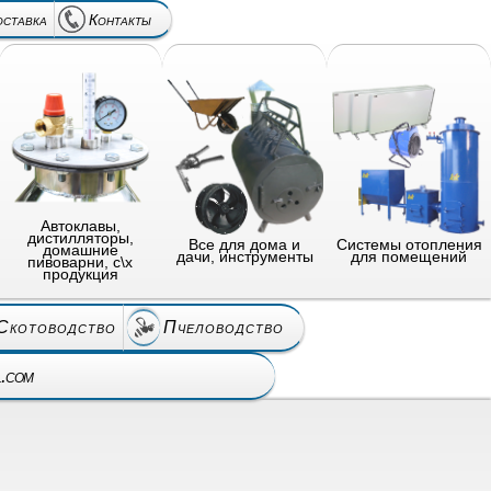
оставка
Контакты
Автоклавы,
дистилляторы,
Все для дома и
Системы отопления
домашние
дачи, инструменты
для помещений
пивоварни, с\х
продукция
Скотоводство
Пчеловодство
l.com