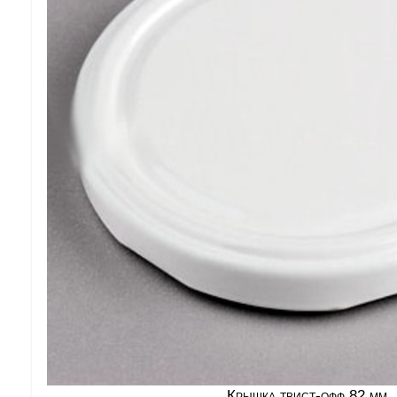
Крышка твист-офф 82 мм