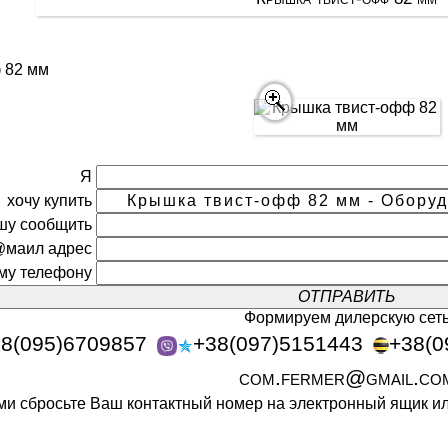
 82 мм
Я
хочу купить
шу сообщить
@маил адрес
ому телефону
Формируем дилерскую сет
8(095)6709857
+38(097)5151443
+38(0
com.fermer@gmail.co
ами сбросьте Ваш контактный номер на электронный ящик 