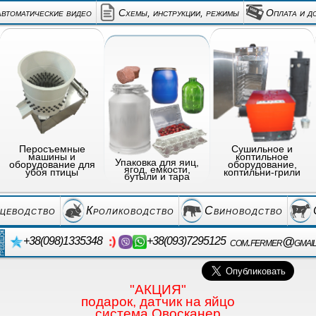
автоматические видео
Схемы, инструкции, режимы
Оплата и д
Перосъемные
Сушильное и
машины и
коптильное
Упаковка для яиц,
оборудование для
оборудование,
ягод, емкости,
убоя птицы
коптильни-грили
бутыли и тара
цеводство
Кролиководство
Свиноводство
com.fermer@gmai
+38(098)1335348
+38(093)7295125
"АКЦИЯ"
подарок, датчик на яйцо
система Овосканер