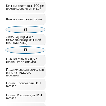
Крышка твист-офф 100 мм
пластмассовая с ручкой
Крышка твист-офф 82 мм
Л
Лимонадница 4 л с
металлической крышкой
(на подставке)
П
Пивная бутылка 0,5 л
(коричневое стекло)
Пластмассовая бочка для
вина из пищевого
пластика
Помпа Econom для ПЭТ
бутыля
Помпа Maximum для ПЭТ
бутыля