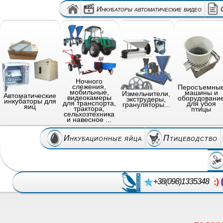
Инкубаторы автоматические видео
Ночного
слежения,
Перосъемны
мобильные,
машины и
Измельчители,
Автоматические
видеокамеры
оборудовани
экструдеры,
инкубаторы для
для транспорта,
для убоя
грануляторы...
яиц
трактора,
птицы
сельхозтехника
и навесное ...
Инкубационные яйца
Птицеводство
+38(098)1335348