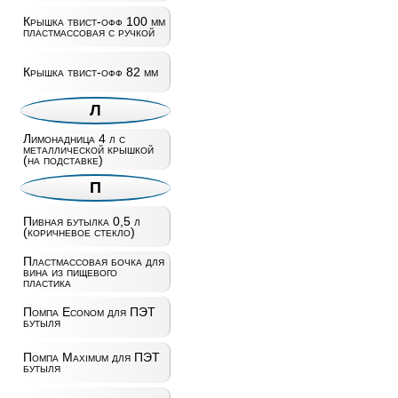
Крышка твист-офф 100 мм
пластмассовая с ручкой
Крышка твист-офф 82 мм
Л
Лимонадница 4 л с
металлической крышкой
(на подставке)
П
Пивная бутылка 0,5 л
(коричневое стекло)
Пластмассовая бочка для
вина из пищевого
пластика
Помпа Econom для ПЭТ
бутыля
Помпа Maximum для ПЭТ
бутыля