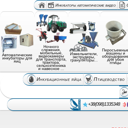
Инкубаторы автоматические видео
Ночного
слежения,
Перосъемны
мобильные,
машины и
Измельчители,
Автоматические
видеокамеры
оборудовани
экструдеры,
инкубаторы для
для транспорта,
для убоя
грануляторы...
яиц
трактора,
птицы
сельхозтехника
и навесное ...
Инкубационные яйца
Птицеводство
+38(098)1335348