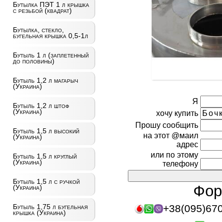
Бутылка ПЭТ 1 л крышка
с резьбой (квадрат)
Бутылка, стекло,
бугельная крышка 0,5-1л
Бутыль 1 л (заплетенный
до половины)
Бутыль 1,2 л магарыч
(Украина)
Я
Бутыль 1,2 л штоф
(Украина)
хочу купить
Прошу сообщить
Бутыль 1,5 л высокий
на этот @маил
(Украина)
адрес
или по этому
Бутыль 1,5 л круглый
(Украина)
телефону
Бутыль 1,5 л с ручкой
Фор
(Украина)
+38(095)67
Бутыль 1,75 л бугельная
крышка (Украина)