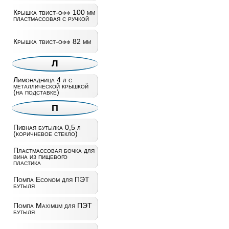
Крышка твист-офф 100 мм
пластмассовая с ручкой
Крышка твист-офф 82 мм
Л
Лимонадница 4 л с
металлической крышкой
(на подставке)
П
Пивная бутылка 0,5 л
(коричневое стекло)
Пластмассовая бочка для
вина из пищевого
пластика
Помпа Econom для ПЭТ
бутыля
Помпа Maximum для ПЭТ
бутыля