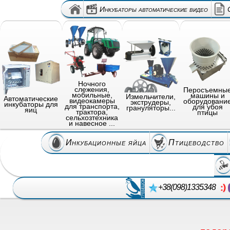
Инкубаторы автоматические видео
Ночного
слежения,
Перосъемны
мобильные,
машины и
Измельчители,
Автоматические
видеокамеры
оборудовани
экструдеры,
инкубаторы для
для транспорта,
для убоя
грануляторы...
яиц
трактора,
птицы
сельхозтехника
и навесное ...
Инкубационные яйца
Птицеводство
+38(098)1335348