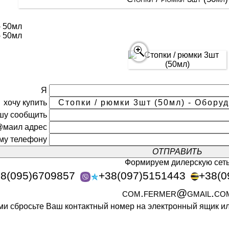
- 50мл
- 50мл
Я
хочу купить
шу сообщить
@маил адрес
ому телефону
Формируем дилерскую сет
8(095)6709857
+38(097)5151443
+38(0
com.fermer@gmail.co
ами сбросьте Ваш контактный номер на электронный ящик 