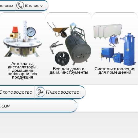
оставка
Контакты
Автоклавы,
дистилляторы,
Все для дома и
Системы отопления
домашние
дачи, инструменты
для помещений
пивоварни, с\х
продукция
Скотоводство
Пчеловодство
l.com