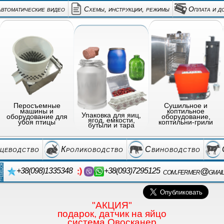
автоматические видео
Схемы, инструкции, режимы
Оплата и д
Перосъемные
Сушильное и
машины и
коптильное
Упаковка для яиц,
оборудование для
оборудование,
ягод, емкости,
убоя птицы
коптильни-грили
бутыли и тара
цеводство
Кролиководство
Свиноводство
com.fermer@gmai
+38(098)1335348
+38(093)7295125
"АКЦИЯ"
подарок, датчик на яйцо
система Овосканер