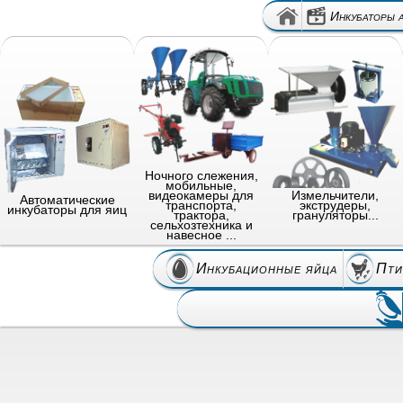
Инкубаторы 
Ночного слежения,
мобильные,
видеокамеры для
Измельчители,
Автоматические
транспорта,
экструдеры,
инкубаторы для яиц
трактора,
грануляторы...
сельхозтехника и
навесное ...
Инкубационные яйца
Пти