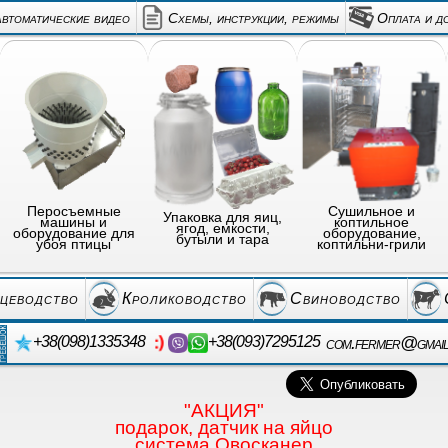
автоматические видео
Схемы, инструкции, режимы
Оплата и д
Перосъемные
Сушильное и
Упаковка для яиц,
машины и
коптильное
ягод, емкости,
оборудование для
оборудование,
бутыли и тара
убоя птицы
коптильни-грили
цеводство
Кролиководство
Свиноводство
com.fermer@gmai
+38(098)1335348
+38(093)7295125
"АКЦИЯ"
подарок, датчик на яйцо
система Овосканер