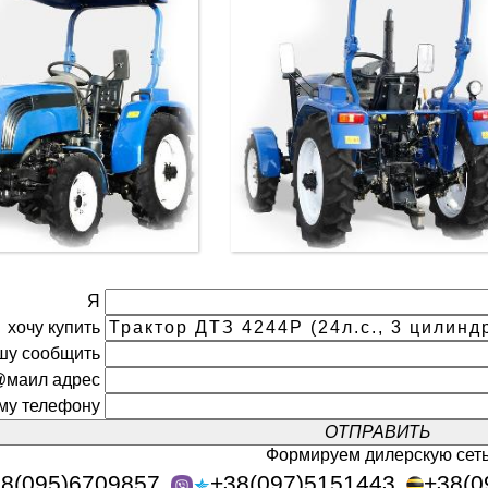
Я
хочу купить
шу сообщить
@маил адрес
ому телефону
Формируем дилерскую сет
8(095)6709857
+38(097)5151443
+38(0