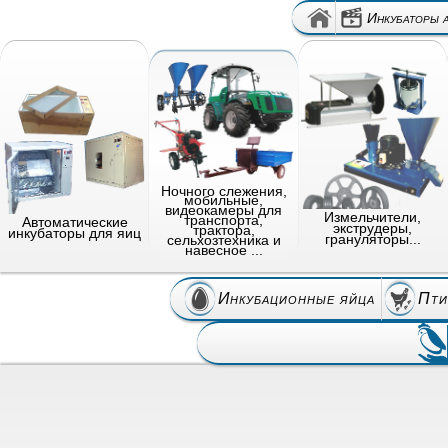
Инкубаторы 
Ночного слежения,
мобильные,
видеокамеры для
Измельчители,
транспорта,
Автоматические
экструдеры,
трактора,
инкубаторы для яиц
грануляторы...
сельхозтехника и
навесное ...
Инкубационные яйца
Пти