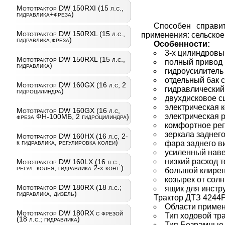
Мототрактор DW 150RXI (15 л.с.,
гидравлика+фреза)
Способен справи
Мототрактор DW 150RXL (15 л.с.,
применения: сельское
гидравлика,фреза)
Особенности:
3-х цилиндров
Мототрактор DW 150RXL (15 л.с.,
полный привод
гидравлика)
гидроусилитель
отдельный бак 
Мототрактор DW 160GX (16 л.с, 2
гидравлический
гидроцилиндра)
двухдисковое с
электрическая 
Мототрактор DW 160GX (16 л.с,
электрическая 
фреза ФН-100МБ, 2 гидроцилиндра)
комфортное рег
зеркала заднег
Мототрактор DW 160HX (16 л.с, 2-
к гидравлика, регулировка колеи)
фара заднего в
усиленный нав
низкий расход 
Мототрактор DW 160LX (16 л.с.,
регул. колея, гидравлика 2-х конт.)
большой клире
козырек от сол
Мототрактор DW 180RX (18 л.с.;
ящик для инстр
гидравлика, дизель)
Трактор ДТЗ 4244Р
Области примен
Мототрактор DW 180RX с фрезой
Тип ходовой тр
(18 л.с.; гидравлика)
Тип Безрамные