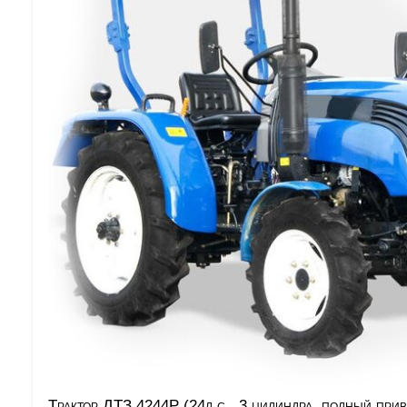
Трактор ДТЗ 4244Р (24л.с., 3 цилиндра, полный прив