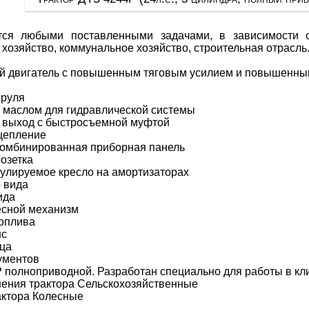
тся любыми поставленными задачами, в зависимости о
 хозяйство, коммунальное хозяйство, строительная отрасль
ый двигатель с повышенным тяговым усилием и повышенны
 руля
с маслом для гидравлической системы
 выход с быстросъемной муфтой
цепление
комбинированная приборная панель
розетка
улируемое кресло на амортизаторах
о вида
ида
есной механизм
топлива
нс
нца
ументов
 полноприводной. Разработан специально для работы в кл
ения трактора Cельскохозяйственные
актора Колесные