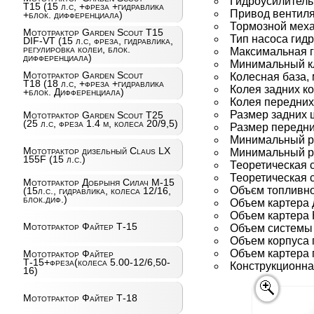
Гидроусилитель
T15 (15 л.с, +фреза +гидравлика
Привод вентил
+блок. дифференциала)
Тормозной меха
Мототрактор Garden Scout T15
Тип насоса гид
DIF-VT (15 л.с, фреза, гидравлика,
регулировка колеи, блок.
Максимальная г
дифференциала)
Минимальный к
Мототрактор Garden Scout
Колесная база,
T18 (18 л.с, +фреза +гидравлика
Колея задних ко
+блок. Дифференциала)
Колея передних
Размер задних 
Мототрактор Garden Scout T25
(25 л.с, фреза 1.4 м, колеса 20/9,5)
Размер передни
Минимальный ра
Мототрактор дизельный Claus LX
Минимальный ра
155F (15 л.с.)
Теоретическая с
Теоретическая с
Мототрактор Добрыня Силач М-15
Объєм топливног
(15л.с., гидравлика, колеса 12/16,
блок.диф.)
Объем картера д
Объем картера К
Мототрактор Файтер Т-15
Объем системы 
Объем корпуса 
Объем картера п
Мототрактор Файтер
Т-15+фреза(колеса 5.00-12/6,50-
Конструкционная
16)
Мототрактор Файтер Т-18