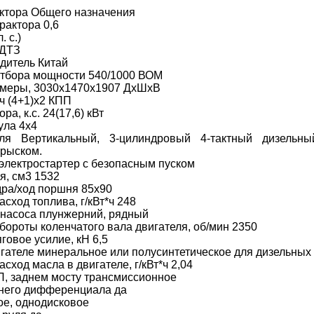
ктора Общего назначения
рактора 0,6
. с.)
 ДТЗ
дитель Китай
отбора мощности 540/1000 ВОМ
змеры, 3030х1470х1907 ДхШхВ
ч (4+1)х2 КПП
а, к.с. 24(17,6) кВт
ула 4х4
еля Вертикальный, 3-цилиндровый 4-тактный дизель
рыском.
 электростартер с безопасным пуском
я, см3 1532
ра/ход поршня 85х90
сход топлива, г/кВт*ч 248
 насоса плунжерний, рядный
ороты коленчатого вала двигателя, об/мин 2350
говое усилие, кН 6,5
игателе минеральное или полусинтетическое для дизельных
ход масла в двигателе, г/кВт*ч 2,04
П, заднем мосту трансмиссионное
днего дифференциала да
е, однодисковое