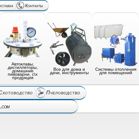
оставка
Контакты
Автоклавы,
дистилляторы,
Все для дома и
Системы отопления
домашние
дачи, инструменты
для помещений
пивоварни, с\х
продукция
Скотоводство
Пчеловодство
l.com