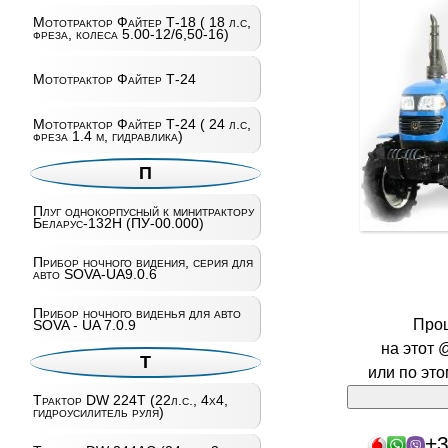
Мототрактор Файтер Т-18 ( 18 л.с,
фреза, колеса 5.00-12/6,50-16)
Мототрактор Файтер Т-24
Мототрактор Файтер Т-24 ( 24 л.с,
фреза 1.4 м, гидравлика)
П
Плуг однокорпусный к минитрактору
Беларус-132Н (ПУ-00.000)
Прибор ночного видения, серия для
авто SOVA-UA9.0.6
Прибор ночного виденья для авто
Про
SOVA - UA 7.0.9
на этот 
Т
или по эт
Трактор DW 224T (22л.с., 4х4,
гидроусилитель руля)
+3