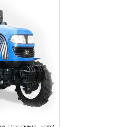
од, гидроусилитль, навес)