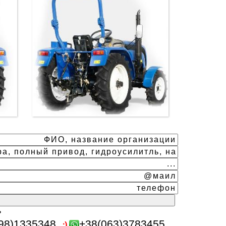
ь
98)1335348
+38(063)3783455