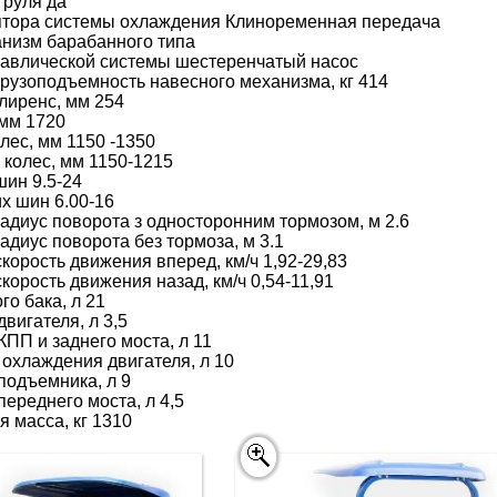
 руля да
ятора системы охлаждения Клиноременная передача
низм барабанного типа
равлической системы шестеренчатый насос
рузоподъемность навесного механизма, кг 414
лиренс, мм 254
 мм 1720
лес, мм 1150 -1350
 колес, мм 1150-1215
шин 9.5-24
х шин 6.00-16
диус поворота з односторонним тормозом, м 2.6
диус поворота без тормоза, м 3.1
корость движения вперед, км/ч 1,92-29,83
корость движения назад, км/ч 0,54-11,91
о бака, л 21
вигателя, л 3,5
ПП и заднего моста, л 11
охлаждения двигателя, л 10
подъемника, л 9
ереднего моста, л 4,5
 масса, кг 1310