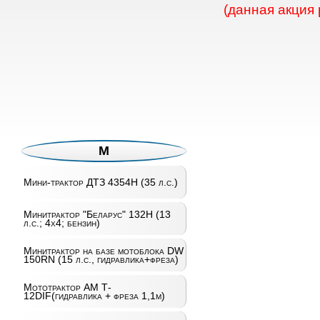
(данная акция
М
Мини-трактор ДТЗ 4354H (35 л.с.)
Минитрактор "Беларус" 132Н (13
л.с.; 4х4; бензин)
Минитрактор на базе мотоблока DW
150RN (15 л.с., гидравлика+фреза)
Мототрактор AM T­
12DIF(гидравлика + фреза 1,1м)