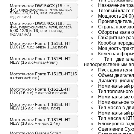
Назначение тра
Мототрактор DW154CX (15 л.с.,
4х4, гидроусилитель руля, колеса
Тяговый класс т
5,00-12/6,5-16, рем. привод,
Мощность 24.0(л
гидравлика)
Производитель
Мототрактор DW184CX (18 л.с.,
Страна произво
4х4, гидроусилитель руля, колеса
5,00-12/6,5-16, рем. привод,
Обороты вала 
гидравлика)
Габаритные ра
Коробка переда
Мототрактор Forte T-151EL-HT
LUX (15 л.с.; фреза 1.1м; плуг)
Мощность трактор
Колесная форм
Мототрактор Forte T-151EL-HT
Тип двигат
NEW (15 л.с+фреза+плуг)
непосредственным вп
Пуск двигателя
Мототрактор Forte T-151EL-HT(15
Объем двигател
л.с+фреза+плуг)
Диаметр цилинд
Номинальный ра
Мототрактор Forte T-161EL-HT
Тип топливного
LUX (16 л.с) с фрезой и плугом
Номинальные об
Номинальное тя
Мототрактор Forte T-161EL-HT
Тип масла в дв
NEW (16 л.с + фреза+плуг)
Номинальный рас
Тип масла в КП
Мототрактор Forte T-181EL-HT
NEW (18 л.с + фреза 1,4м)
Блокировка за
Сцепление Сухо
Мототрактор Garden Scout