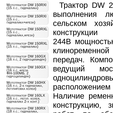
Трактор DW 2
Мототрактор DW 150RXI
(15 л.с., гидравлика)
выполнения л
Мототрактор DW 150RXI
(15 л.с.,
сельском хозя
гидравлика+фреза)
Мототрактор DW 150RXL
конструкции
(15 л.с.,
гидравлика,фреза)
244B мощностью
Мототрактор DW 150RXL
(15 л.с., гидравлика)
клиноременной 
Мототрактор DW 160GX
передач. Компо
(16 л.с, 2 гидроцилиндра)
ведущий мос
Мототрактор DW 160GX
(16 л.с, фреза
ФН-100МБ, 2
одноцилин
гидроцилиндра)
Мототрактор DW 160HX
расположением 
(16 л.с, 2-к гидравлика,
регулировка колеи)
Наличие ременн
Мототрактор DW 160LX
(16 л.с., регул. колея,
гидравлика 2-х конт.)
конструкцию, з
Мототрактор DW 180RX
(18 л.с.; гидравлика,