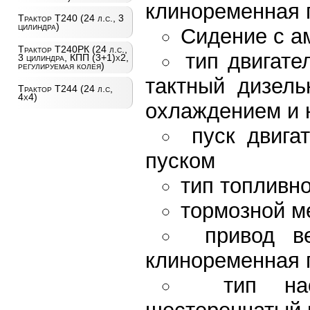
клиноременная 
Трактор Т240 (24 л.с., 3
цилиндра)
Сидение с а
Трактор Т240РК (24 л.с.,
тип двигате
3 цилиндра, КПП (3+1)х2,
регулируемая колея)
тактный дизел
Трактор Т244 (24 л.с,
4х4)
охлаждением и 
пуск двига
пуском
тип топливн
тормозной м
привод в
клиноременная 
тип на