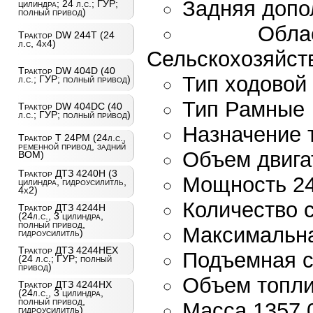
Задняя допо
цилиндра; 24 л.с.; ГУР;
полный привод)
Обл
Трактор DW 244Т (24
л.с, 4х4)
Cельскохозяйст
Трактор DW 404D (40
Тип ходовой
л.с.; ГУР; полный привод)
Тип Рамные
Трактор DW 404DC (40
л.с.; ГУР; полный привод)
Назначение 
Трактор T 24PM (24л.с.,
ременной привод, задний
Объем двигат
ВОМ)
Трактор ДТЗ 4240Н (3
Мощность 24.
цилиндра, гидроусилитль,
4х2)
Количество с
Трактор ДТЗ 4244Н
(24л.с., 3 цилиндра,
полный привод,
Максимальная
гидроусилитль)
Трактор ДТЗ 4244НЕХ
Подъемная с
(24 л.с.; ГУР; полный
привод)
Объем топлив
Трактор ДТЗ 4244НХ
(24л.с., 3 цилиндра,
полный привод,
Масса 1357.0
гидроусилитль)