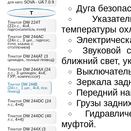
для авто SOVA - UA 7.0.9
Дуга безопас
Т
Указате
Трактор DW 224T
(22л.с., 4х4,
температуры ох
гидроусилитель руля)
Трактор DW 244AC
Электрическ
(24л.с., 3 цил., гидроус.
руля, кабина с
отоплением)
Звуковой с
Трактор DW 244AT (3
ближний свет, у
цилиндра, полный привод)
Выключатель
Трактор DW 244AХ (24
л.с.; 3 цилиндра; 4х4;
ГУР; компрессор)
Зеркала задн
Трактор DW 244B
(24л.с., 1 цил., 4х4, рем.
Передний на
привод)
Грузы задних
Трактор DW 244DC (24
л.с, 4×4)
Гидравли
Трактор DW 244DC (40
л.с, 4×4)
муфтой.
Трактор DW 244X (3