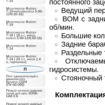
постоянного зац
Т-15
Ведущий пер
Мототрактор Файтер
Т-15+фреза(колеса 5.00-
12/6,50-16)
ВОМ с задн
Мототрактор Файтер
Т-18
об/мин.
Мототрактор Файтер
Большие коле
Т-18 ( 18 л.с, фреза,
колеса 5.00-12/6,50-16)
Задние бара
Мототрактор Файтер
Т-24
Раздельные 
Мототрактор Файтер
Отключаем
Т-24 ( 24 л.с, фреза 1.4
м, гидравлика)
гидросистемы.
П
Стояночный 
Плуг однокорпусный к
минитрактору
Беларус-132Н
(ПУ-00.000)
Прибор ночного видения,
Комплектация
серия для авто SOVA-
UA9.0.6
Прибор ночного виденья