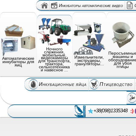
Инкубаторы автоматические видео
Ночного
слежения,
Перосъемны
мобильные,
машины и
Измельчители,
видеокамеры
Автоматические
оборудовани
экструдеры,
для транспорта,
инкубаторы для
для убоя
грануляторы...
трактора,
яиц
птицы
сельхозтехника
и навесное ...
Инкубационные яйца
Птицеводство
+38(098)1335348