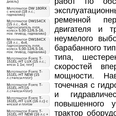
работ по обс
дизель)
эксплуатаци
Мототрактор DW 180RX
с фрезой (18 л.с.;
гидравлика)
ременной пер
Мототрактор DW154CX
(15 л.с., 4х4,
двигателя и т
гидроусилитель руля,
колеса 5,00-12/6,5-16,
рем. привод, гидравлика)
неумелого выб
Мототрактор DW184CX
(18 л.с., 4х4,
барабанного ти
гидроусилитель руля,
колеса 5,00-12/6,5-16,
рем. привод, гидравлика)
типа, шестер
Мототрактор Forte T-
151EL-HT LUX (15 л.с.;
скоростей вп
фреза 1.1м; плуг)
Мототрактор Forte T-
мощности. На
151EL-HT NEW (15
л.с+фреза+плуг)
точечная с гид
Мототрактор Forte T-
151EL-HT(15
л.с+фреза+плуг)
и гидравличе
Мототрактор Forte T-
161EL-HT LUX (16 л.с) с
повышенного у
фрезой и плугом
трактор оборуд
Мототрактор Forte T-
161EL-HT NEW (16 л.с +