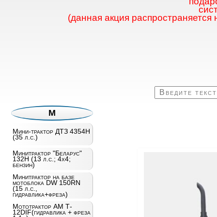
подаро
сис
(данная акция распространяется 
М
Мини-трактор ДТЗ 4354H
(35 л.с.)
Минитрактор "Беларус"
132Н (13 л.с.; 4х4;
бензин)
Минитрактор на базе
мотоблока DW 150RN
(15 л.с.,
гидравлика+фреза)
Мототрактор AM T­
12DIF(гидравлика + фреза