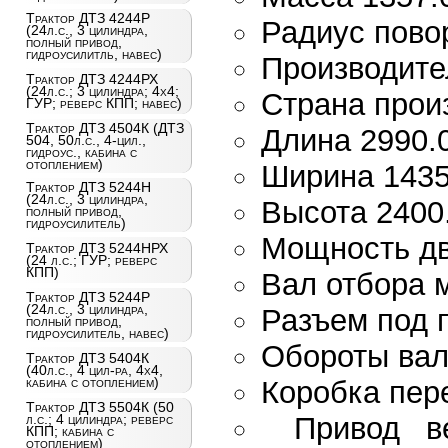
Трактор ДТЗ 4244Р
Радиус повор
(24л.с., 3 цилиндра,
полный привод,
гидроусилитль, навес)
Производите
Трактор ДТЗ 4244РХ
(24л.с.; 3 цилиндра; 4х4;
Страна прои
ГУР; реверс КПП; навес)
Трактор ДТЗ 4504К (ДТЗ
Длина 2990.
504, 50л.с., 4-цил.,
гидроус., кабина с
отоплением)
Ширина 1435
Трактор ДТЗ 5244Н
(24л.с., 3 цилиндра,
Высота 2400
полный привод,
гидроусилитель)
Мощность дви
Трактор ДТЗ 5244НРХ
(24 л.с.; ГУР; реверс
КПП)
Вал отбора 
Трактор ДТЗ 5244Р
(24л.с., 3 цилиндра,
Разъем под 
полный привод,
гидроусилитель, навес)
Обороты вал
Трактор ДТЗ 5404К
(40л.с., 4 цил-ра, 4х4,
кабина с отоплением)
Коробка пер
Трактор ДТЗ 5504К (50
Привод в
л.с.; 4 цилиндра; реверс
КПП; кабина с
отоплением)