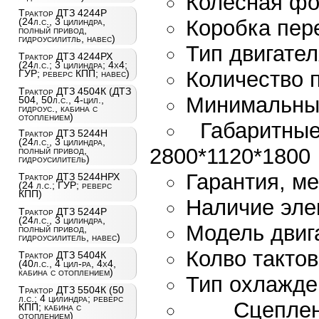
Колесная фо
Трактор ДТЗ 4244Р
Коробка пер
(24л.с., 3 цилиндра,
полный привод,
гидроусилитль, навес)
Тип двигате
Трактор ДТЗ 4244РХ
(24л.с.; 3 цилиндра; 4х4;
Количество п
ГУР; реверс КПП; навес)
Трактор ДТЗ 4504К (ДТЗ
Минимальный
504, 50л.с., 4-цил.,
гидроус., кабина с
отоплением)
Габаритны
Трактор ДТЗ 5244Н
(24л.с., 3 цилиндра,
2800*1120*1800
полный привод,
гидроусилитель)
Гарантия, ме
Трактор ДТЗ 5244НРХ
(24 л.с.; ГУР; реверс
КПП)
Наличие эле
Трактор ДТЗ 5244Р
(24л.с., 3 цилиндра,
Модель двиг
полный привод,
гидроусилитель, навес)
Колво тактов
Трактор ДТЗ 5404К
(40л.с., 4 цил-ра, 4х4,
кабина с отоплением)
Тип охлажде
Трактор ДТЗ 5504К (50
л.с.; 4 цилиндра; реверс
Сцепле
КПП; кабина с
отоплением)