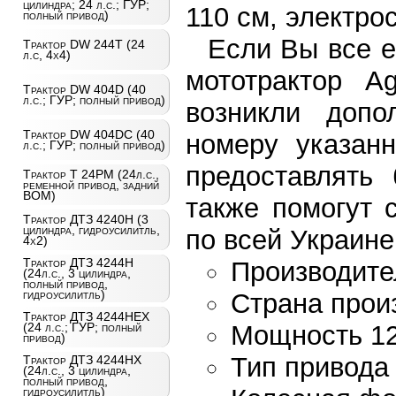
цилиндра; 24 л.с.; ГУР;
110 см, электро
полный привод)
Если Вы все е
Трактор DW 244Т (24
л.с, 4х4)
мототрактор 
Трактор DW 404D (40
л.с.; ГУР; полный привод)
возникли допо
Трактор DW 404DC (40
номеру указан
л.с.; ГУР; полный привод)
предоставлять
Трактор T 24PM (24л.с.,
ременной привод, задний
ВОМ)
также помогут 
Трактор ДТЗ 4240Н (3
цилиндра, гидроусилитль,
по всей Украине
4х2)
Трактор ДТЗ 4244Н
Производите
(24л.с., 3 цилиндра,
полный привод,
гидроусилитль)
Страна прои
Трактор ДТЗ 4244НЕХ
Мощность 12.
(24 л.с.; ГУР; полный
привод)
Тип привода
Трактор ДТЗ 4244НХ
(24л.с., 3 цилиндра,
полный привод,
гидроусилитль)