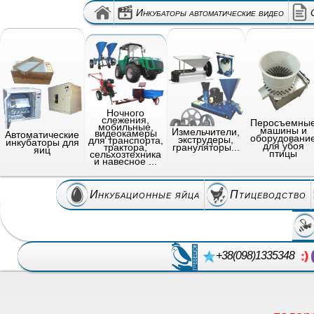
Инкубаторы автоматические видео
Ночного
слежения,
Перосъемны
мобильные,
машины и
Измельчители,
видеокамеры
Автоматические
оборудовани
экструдеры,
для транспорта,
инкубаторы для
для убоя
грануляторы...
трактора,
яиц
птицы
сельхозтехника
и навесное ...
Инкубационные яйца
Птицеводство
+38(098)1335348