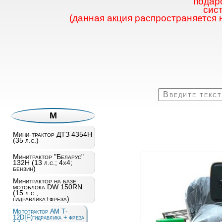
подаро
сис
(данная акция распространяется 
М
Мини-трактор ДТЗ 4354H
(35 л.с.)
Минитрактор "Беларус"
132Н (13 л.с.; 4х4;
бензин)
Минитрактор на базе
мотоблока DW 150RN
(15 л.с.,
гидравлика+фреза)
Мототрактор AM T­
12DIF(гидравлика + фреза