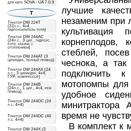
для авто SOVA - UA 7.0.9
лучшие качест
Т
незаменим при 
Трактор DW 224T
(22л.с., 4х4,
культивация 
гидроусилитель руля)
Трактор DW 244AC
корнеплодов, 
(24л.с., 3 цил., гидроус.
руля, кабина с
отоплением)
стеблей, посе
Трактор DW 244AT (3
цилиндра, полный привод)
чеснока, а так
Трактор DW 244AХ (24
подключить к
л.с.; 3 цилиндра; 4х4;
ГУР; компрессор)
мотопомпы для 
Трактор DW 244B
(24л.с., 1 цил., 4х4, рем.
привод)
удобное сиден
Трактор DW 244DC (24
минитрактора 
л.с, 4×4)
время не чувст
Трактор DW 244DC (40
л.с, 4×4)
В комплект к 
Трактор DW 244X (3