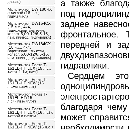
а также благод
дизель)
Мототрактор DW 180RX
под гидроцилин
с фрезой (18 л.с.;
гидравлика)
заднее навесно
Мототрактор DW154CX
(15 л.с., 4х4,
гидроусилитель руля,
фронтальное. 
колеса 5,00-12/6,5-16,
рем. привод, гидравлика)
передней и зад
Мототрактор DW184CX
(18 л.с., 4х4,
гидроусилитель руля,
двухдиапазонов
колеса 5,00-12/6,5-16,
рем. привод, гидравлика)
гидравлики.
Мототрактор Forte T-
151EL-HT LUX (15 л.с.;
фреза 1.1м; плуг)
Сердцем это
Мототрактор Forte T-
151EL-HT NEW (15
одноцилиндр
л.с+фреза+плуг)
электростарте
Мототрактор Forte T-
151EL-HT(15
л.с+фреза+плуг)
благодаря чему
Мототрактор Forte T-
161EL-HT LUX (16 л.с) с
может справитс
фрезой и плугом
Мототрактор Forte T-
необходимости 
161EL-HT NEW (16 л.с +