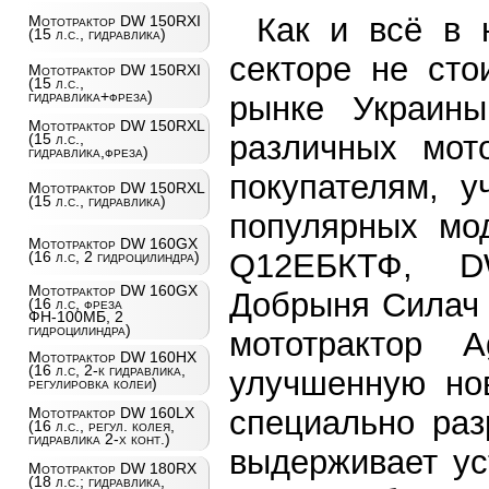
Как и всё в 
Мототрактор DW 150RXI
(15 л.с., гидравлика)
секторе не сто
Мототрактор DW 150RXI
(15 л.с.,
гидравлика+фреза)
рынке Украины
Мототрактор DW 150RXL
различных мот
(15 л.с.,
гидравлика,фреза)
покупателям, у
Мототрактор DW 150RXL
(15 л.с., гидравлика)
популярных мод
Мототрактор DW 160GX
Q12EБКТФ, D
(16 л.с, 2 гидроцилиндра)
Мототрактор DW 160GX
Добрыня Силач 
(16 л.с, фреза
ФН-100МБ, 2
гидроцилиндра)
мототрактор 
Мототрактор DW 160HX
(16 л.с, 2-к гидравлика,
улучшенную нов
регулировка колеи)
специально раз
Мототрактор DW 160LX
(16 л.с., регул. колея,
гидравлика 2-х конт.)
выдерживает ус
Мототрактор DW 180RX
(18 л.с.; гидравлика,