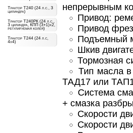
непрерывным ко
Трактор Т240 (24 л.с., 3
цилиндра)
Привод: рем
Трактор Т240РК (24 л.с.,
3 цилиндра, КПП (3+1)х2,
Привод фрез
регулируемая колея)
Подъемный м
Трактор Т244 (24 л.с,
4х4)
Шкив двигат
Тормозная с
Тип масла в
ТАД17 или ТАП
Система сма
+ смазка разбр
Скорости дви
Скорости дви