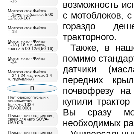
Т-15
возможность ис
Мототрактор Файтер
с мотоблоков, 
Т-15+фреза(колеса 5.00-
12/6,50-16)
гораздо деш
Мототрактор Файтер
Т-18
тракторного.
Мототрактор Файтер
Также, в наш
Т-18 ( 18 л.с, фреза,
колеса 5.00-12/6,50-16)
помимо стандарт
Мототрактор Файтер
Т-24
датчики (масл
Мототрактор Файтер
Т-24 ( 24 л.с, фреза 1.4
передних крыл
м, гидравлика)
П
почвофрезу на
Плуг однокорпусный к
купили трактор
минитрактору
Беларус-132Н
(ПУ-00.000)
Вы сразу мо
Прибор ночного видения,
серия для авто SOVA-
необходимых ра
UA9.0.6
Универсальный
Прибор ночного виденья