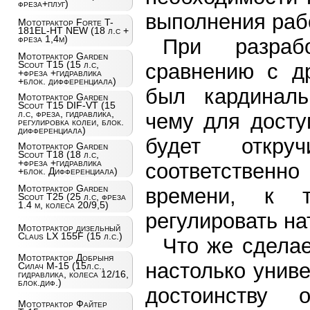
фреза+плуг)
выполнения раб
Мототрактор Forte T-
181EL-HT NEW (18 л.с +
фреза 1,4м)
При разраб
Мототрактор Garden
Scout T15 (15 л.с,
сравнению с д
+фреза +гидравлика
+блок. дифференциала)
был кардиналь
Мототрактор Garden
Scout T15 DIF-VT (15
л.с, фреза, гидравлика,
чему для досту
регулировка колеи, блок.
дифференциала)
будет откру
Мототрактор Garden
Scout T18 (18 л.с,
+фреза +гидравлика
соответственн
+блок. Дифференциала)
Мототрактор Garden
времени, к 
Scout T25 (25 л.с, фреза
1.4 м, колеса 20/9,5)
регулировать н
Мототрактор дизельный
Claus LX 155F (15 л.с.)
Что же сделае
Мототрактор Добрыня
настолько унив
Силач М-15 (15л.с.,
гидравлика, колеса 12/16,
блок.диф.)
достоинству
Мототрактор Файтер