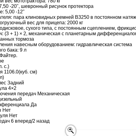
й вес мототрактора: 780 кг
7,50 -20", шевронный рисунок протектора
: 5,00 -12"
ателя: пара клиновидных ремней B3250 в постоянном натя
грузочный вес для прицепа: 2000 кг
одисковое, сухого типа, с постоянным сцеплением, фрикци
ч: (3 + 1) × 2, механическая с планетарным дифференциал
банных тормоза
ления навесным оборудованием: гидравлическая система
о бака: 9 л
Файтер.
ое
. с.)
 1106.0(куб. см)
л)
лес Задний
ула 4×2
ючения передач Механическая
Дизельный
фференциала Да
ы Нет
руля Нет
едач 6 вперед/2 назад