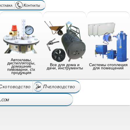
оставка
Контакты
Автоклавы,
дистилляторы,
Все для дома и
Системы отопления
домашние
дачи, инструменты
для помещений
пивоварни, с\х
продукция
Скотоводство
Пчеловодство
l.com