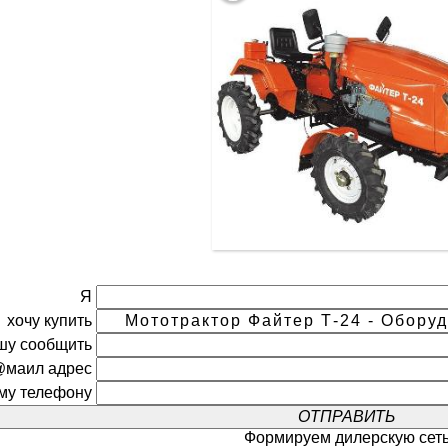
Я
хочу купить
шу сообщить
@маил адрес
ому телефону
Формируем дилерскую сет