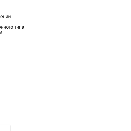
жении
онного типа
ом