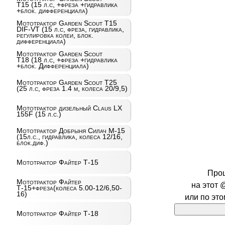
T15 (15 л.с, +фреза +гидравлика
+блок. дифференциала)
Мототрактор Garden Scout T15
DIF-VT (15 л.с, фреза, гидравлика,
регулировка колеи, блок.
дифференциала)
Мототрактор Garden Scout
T18 (18 л.с, +фреза +гидравлика
+блок. Дифференциала)
Мототрактор Garden Scout T25
(25 л.с, фреза 1.4 м, колеса 20/9,5)
Мототрактор дизельный Claus LX
155F (15 л.с.)
Мототрактор Добрыня Силач М-15
(15л.с., гидравлика, колеса 12/16,
блок.диф.)
Мототрактор Файтер Т-15
Про
Мототрактор Файтер
на этот 
Т-15+фреза(колеса 5.00-12/6,50-
16)
или по эт
Мототрактор Файтер Т-18