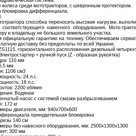
идравлическая система.
колеса среди мототракторов, с шевронным протектором.
я блокировка дифференциала.
.
отрактора способна переносить высокие нагрузки, выполн
 соответствующего навесного оборудования. Мото-трак
у и владельцу не большого земельного участка.
 официальную гарантию на технику. Обеспечиваем серви
атную доставку без предоплаты по всей Украине.
 ZS1115, горизонтального расположения дизельный четыре
Электростартер + ручной пуск (Z - образная рукоятка)
ра: 110 мм
6,5 мм
я: 1106 см3
ощность: 24 л.с.
щность: 18 л.с.
ротов: 2200 об/мин
дения: Водяное
енчатый насос с системой смазки разбрызгиванием
: 172 кг
меры двигателя, мм: 940х700х600
фференциала принудительная блокировка
резы 140 см
меры без навесного оборудования, мм: 2500х1300х1300
ет: 300 мм