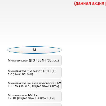
(данная акция
М
Мини-трактор ДТЗ 4354H (35 л.с.)
Минитрактор "Беларус" 132Н (13
л.с.; 4х4; бензин)
Минитрактор на базе мотоблока DW
150RN (15 л.с., гидравлика+фреза)
Мототрактор AM T­
12DIF(гидравлика + фреза 1,1м)