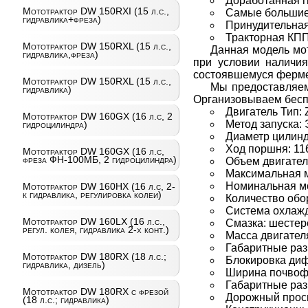
Доработанная г
Мототрактор DW 150RXI (15 л.с.,
Самые большие 
гидравлика+фреза)
Принудительна
Тракторная КПП
Мототрактор DW 150RXL (15 л.с.,
Данная модель мот
гидравлика,фреза)
при условии наличия
состоявшемуся фермер
Мототрактор DW 150RXL (15 л.с.,
Мы предоставляем
гидравлика)
Организовываем беспл
Двигатель Тип:
Мототрактор DW 160GX (16 л.с, 2
Метод запуска: 
гидроцилиндра)
Диаметр цилинд
Ход поршня: 11
Мототрактор DW 160GX (16 л.с,
фреза ФН-100МБ, 2 гидроцилиндра)
Объем двигател
Максимальная м
Номинальная мо
Мототрактор DW 160HX (16 л.с, 2-
к гидравлика, регулировка колеи)
Количество обо
Система охлаж
Мототрактор DW 160LX (16 л.с.,
Смазка: шестер
регул. колея, гидравлика 2-х конт.)
Масса двигателя
Габаритные раз
Мототрактор DW 180RX (18 л.с.;
Блокировка ди
гидравлика, дизель)
Ширина почвоф
Габаритные раз
Мототрактор DW 180RX с фрезой
Дорожный просв
(18 л.с.; гидравлика)