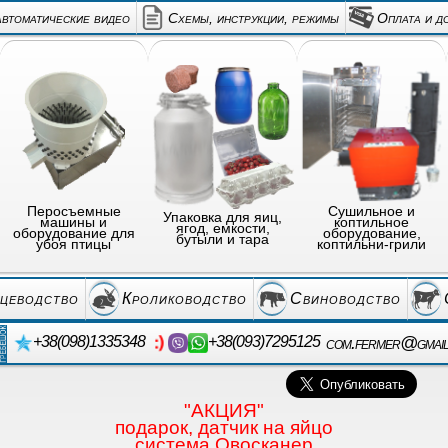
автоматические видео
Схемы, инструкции, режимы
Оплата и д
Перосъемные
Сушильное и
Упаковка для яиц,
машины и
коптильное
ягод, емкости,
оборудование для
оборудование,
бутыли и тара
убоя птицы
коптильни-грили
цеводство
Кролиководство
Свиноводство
com.fermer@gmai
+38(098)1335348
+38(093)7295125
"АКЦИЯ"
подарок, датчик на яйцо
система Овосканер