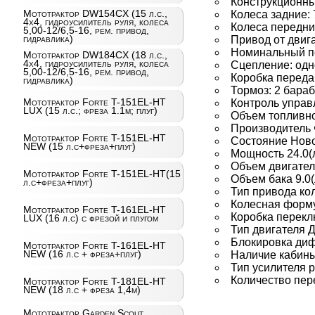
Конструкционны
Мототрактор DW154CX (15 л.с.,
Колеса задние: 
4х4, гидроусилитель руля, колеса
Колеса передние
5,00-12/6,5-16, рем. привод,
гидравлика)
Привод от двиг
Номинальный по
Мототрактор DW184CX (18 л.с.,
4х4, гидроусилитель руля, колеса
Сцепление: одн
5,00-12/6,5-16, рем. привод,
Коробка переда
гидравлика)
Тормоз: 2 бара
Мототрактор Forte T-151EL-HT
Контроль управ
LUX (15 л.с.; фреза 1.1м; плуг)
Объем топливног
Производитель 
Мототрактор Forte T-151EL-HT
Состояние Нов
NEW (15 л.с+фреза+плуг)
Мощность 24.0(л
Объем двигателя
Мототрактор Forte T-151EL-HT(15
Объем бака 9.0(
л.с+фреза+плуг)
Тип привода ко
Колесная форм
Мототрактор Forte T-161EL-HT
Коробка перекл
LUX (16 л.с) с фрезой и плугом
Тип двигателя 
Блокировка ди
Мототрактор Forte T-161EL-HT
NEW (16 л.с + фреза+плуг)
Наличие кабин
Тип усилителя 
Количество пер
Мототрактор Forte T-181EL-HT
NEW (18 л.с + фреза 1,4м)
Мототрактор Garden Scout