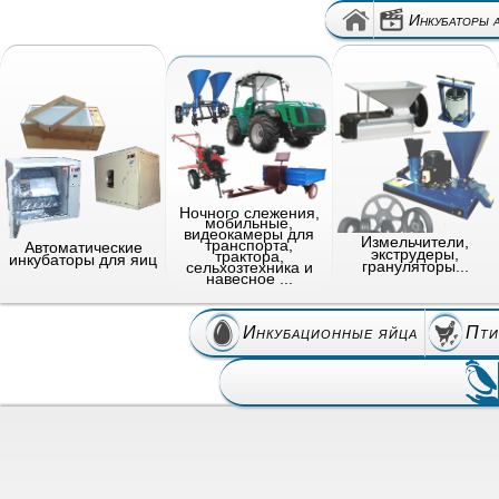
Инкубаторы 
Ночного слежения,
мобильные,
видеокамеры для
Измельчители,
транспорта,
Автоматические
экструдеры,
трактора,
инкубаторы для яиц
грануляторы...
сельхозтехника и
навесное ...
Инкубационные яйца
Пти