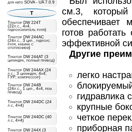
Был использо
для авто SOVA - UA 7.0.9
см.3, которы
Т
обеспечивает 
Трактор DW 224T
(22л.с., 4х4,
гидроусилитель руля)
готов работать
Трактор DW 244AC
эффективной си
(24л.с., 3 цил., гидроус.
руля, кабина с
отоплением)
Другие преим
Трактор DW 244AT (3
цилиндра, полный привод)
Трактор DW 244AХ (24
легко настра
л.с.; 3 цилиндра; 4х4;
ГУР; компрессор)
блокируемы
Трактор DW 244B
(24л.с., 1 цил., 4х4, рем.
привод)
гидравлика 
Трактор DW 244DC (24
крупные бок
л.с, 4×4)
четкое пере
Трактор DW 244DC (40
л.с, 4×4)
приборная п
Трактор DW 244X (3