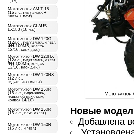
1,1м)
Мототрактор AM T-15
(15 л.с, гидравлика +
фреза + плуг)
Мототрактор CLAUS
LX180 (18 л.с)
Мототрактор DW 120G
(12л.с., гидравлика, фреза
ФН-100МБ, колеса
12/16, блок.диф.)
Мототрактор DW 120HX
(12л.с., гидравлика, фреза
ФН-100МБ, колеса
12/16, блок.диф.)
Мототрактор DW 120RX
(12 л.с.,
гидравлика+фреза)
Мототрактор DW 150R
(15 л.с., гидравлика,
Мототрактор Ф
навесной механизм,
колеса 14/16)
Новые модел
Мототрактор DW 150R
(15 л.с., плуг+фреза)
Добавлена в
Мототрактор DW 150R
(15 л.с.+фреза)
Установлен