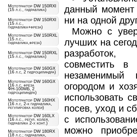
Мототрактор DW 150RXI
данный момент 
(15 л.с., гидравлика)
ни на одной дру
Мототрактор DW 150RXI
(15 л.с.,
гидравлика+фреза)
Можно с увер
Мототрактор DW 150RXL
(15 л.с.,
лучших на сего
гидравлика,фреза)
разработок,
Мототрактор DW 150RXL
(15 л.с., гидравлика)
совместить в
Мототрактор DW 160GX
(16 л.с, 2 гидроцилиндра)
незаменимый 
Мототрактор DW 160GX
огородом и хоз
(16 л.с, фреза
ФН-100МБ, 2
гидроцилиндра)
использовать с
Мототрактор DW 160HX
(16 л.с, 2-к гидравлика,
посев, уход и с
регулировка колеи)
Мототрактор DW 160LX
с использовани
(16 л.с., регул. колея,
гидравлика 2-х конт.)
можно приобре
Мототрактор DW 180RX
(18 л.с.; гидравлика,