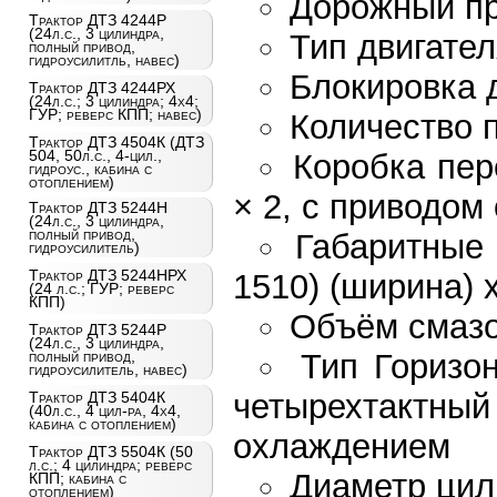
Дорожный пр
Трактор ДТЗ 4244Р
(24л.с., 3 цилиндра,
Тип двигате
полный привод,
гидроусилитль, навес)
Блокировка
Трактор ДТЗ 4244РХ
(24л.с.; 3 цилиндра; 4х4;
ГУР; реверс КПП; навес)
Количество п
Трактор ДТЗ 4504К (ДТЗ
504, 50л.с., 4-цил.,
Коробка пер
гидроус., кабина с
отоплением)
× 2, с приводом
Трактор ДТЗ 5244Н
(24л.с., 3 цилиндра,
полный привод,
Габаритные 
гидроусилитель)
Трактор ДТЗ 5244НРХ
1510) (ширина) х
(24 л.с.; ГУР; реверс
КПП)
Объём смазо
Трактор ДТЗ 5244Р
(24л.с., 3 цилиндра,
Тип Горизо
полный привод,
гидроусилитель, навес)
четырехтактн
Трактор ДТЗ 5404К
(40л.с., 4 цил-ра, 4х4,
кабина с отоплением)
охлаждением
Трактор ДТЗ 5504К (50
л.с.; 4 цилиндра; реверс
Диаметр цил
КПП; кабина с
отоплением)