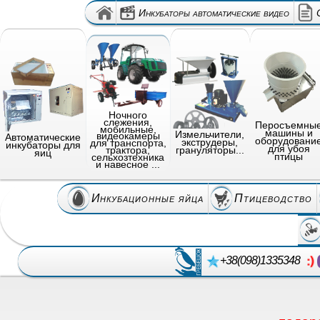
Инкубаторы автоматические видео
Ночного
слежения,
Перосъемны
мобильные,
машины и
Измельчители,
видеокамеры
Автоматические
оборудовани
экструдеры,
для транспорта,
инкубаторы для
для убоя
грануляторы...
трактора,
яиц
птицы
сельхозтехника
и навесное ...
Инкубационные яйца
Птицеводство
+38(098)1335348