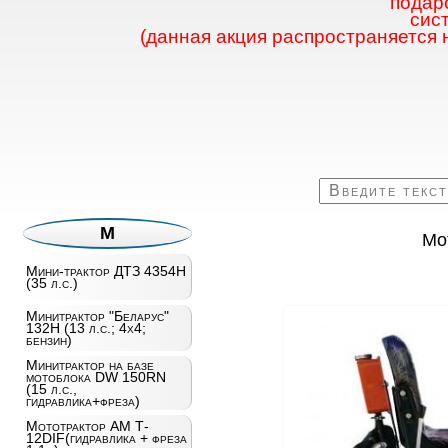
подаро
сис
(данная акция распространяется 
М
Мо
Мини-трактор ДТЗ 4354H
(35 л.с.)
Минитрактор "Беларус"
132Н (13 л.с.; 4х4;
бензин)
Минитрактор на базе
мотоблока DW 150RN
(15 л.с.,
гидравлика+фреза)
Мототрактор AM T­
12DIF(гидравлика + фреза