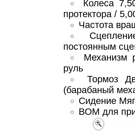
Колеса 7,5
протектора / 5,0
Частота вра
Сцеплени
постоянным сце
Механизм р
руль
Тормоз Дв
(барабаный мех
Сидение Мяг
ВОМ для пр