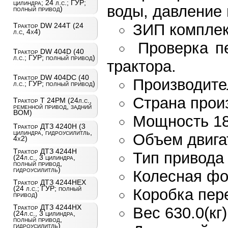
цилиндра; 24 л.с.; ГУР;
воды, давление 
полный привод)
ЗИП комплек
Трактор DW 244Т (24
л.с, 4х4)
Проверка п
Трактор DW 404D (40
л.с.; ГУР; полный привод)
трактора.
Трактор DW 404DC (40
Производите
л.с.; ГУР; полный привод)
Страна прои
Трактор T 24PM (24л.с.,
ременной привод, задний
ВОМ)
Мощность 18.
Трактор ДТЗ 4240Н (3
цилиндра, гидроусилитль,
Объем двигат
4х2)
Трактор ДТЗ 4244Н
Тип привода
(24л.с., 3 цилиндра,
полный привод,
гидроусилитль)
Колесная фо
Трактор ДТЗ 4244НЕХ
(24 л.с.; ГУР; полный
Коробка пер
привод)
Трактор ДТЗ 4244НХ
Вес 630.0(кг)
(24л.с., 3 цилиндра,
полный привод,
гидроусилитль)