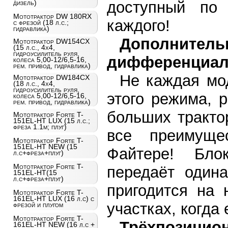
доступный по 
дизель)
Мототрактор DW 180RX
каждого!
с фрезой (18 л.с.;
гидравлика)
Дополнитель
Мототрактор DW154CX
(15 л.с., 4х4,
гидроусилитель руля,
дифференциал
колеса 5,00-12/6,5-16,
рем. привод, гидравлика)
Не каждая мо
Мототрактор DW184CX
(18 л.с., 4х4,
гидроусилитель руля,
этого режима, 
колеса 5,00-12/6,5-16,
рем. привод, гидравлика)
больших тракто
Мототрактор Forte T-
151EL-HT LUX (15 л.с.;
фреза 1.1м; плуг)
все преимуще
Мототрактор Forte T-
151EL-HT NEW (15
Файтере! Бло
л.с+фреза+плуг)
Мототрактор Forte T-
передаёт одина
151EL-HT(15
л.с+фреза+плуг)
пригодится на 
Мототрактор Forte T-
161EL-HT LUX (16 л.с) с
участках, когда
фрезой и плугом
Мототрактор Forte T-
Трёхпозиц
161EL-HT NEW (16 л.с +