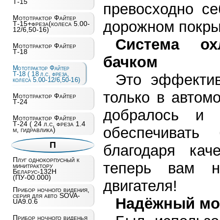
Т-15
превосходно се
Мототрактор Файтер
дорожном покры
Т-15+фреза(колеса 5.00-
12/6,50-16)
Система ох
Мототрактор Файтер
Т-18
бачком
Мототрактор Файтер
Т-18 ( 18 л.с, фреза,
Это эффектив
колеса 5.00-12/6,50-16)
только в автом
Мототрактор Файтер
Т-24
добралось и 
Мототрактор Файтер
Т-24 ( 24 л.с, фреза 1.4
обеспечивать 
м, гидравлика)
П
благодаря кач
Плуг однокорпусный к
теперь вам н
минитрактору
Беларус-132Н
(ПУ-00.000)
двигателя!
Прибор ночного видения,
серия для авто SOVA-
Надёжный мот
UA9.0.6
Прибор ночного виденья