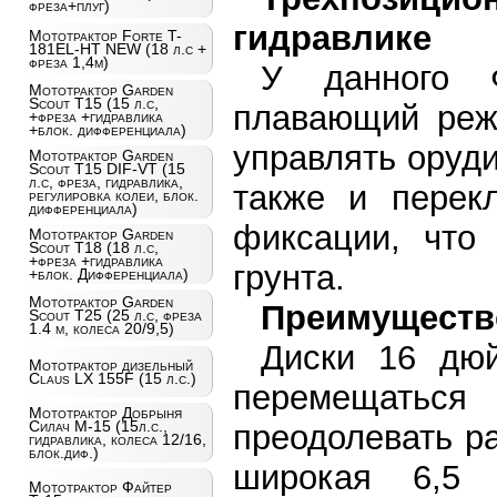
фреза+плуг)
гидравлике
Мототрактор Forte T-
181EL-HT NEW (18 л.с +
фреза 1,4м)
У данного 
Мототрактор Garden
Scout T15 (15 л.с,
плавающий режи
+фреза +гидравлика
+блок. дифференциала)
управлять оруд
Мототрактор Garden
Scout T15 DIF-VT (15
л.с, фреза, гидравлика,
также и перек
регулировка колеи, блок.
дифференциала)
фиксации, что 
Мототрактор Garden
Scout T18 (18 л.с,
+фреза +гидравлика
грунта.
+блок. Дифференциала)
Мототрактор Garden
Преимущество
Scout T25 (25 л.с, фреза
1.4 м, колеса 20/9,5)
Диски 16 дюй
Мототрактор дизельный
Claus LX 155F (15 л.с.)
перемещаться
Мототрактор Добрыня
Силач М-15 (15л.с.,
преодолевать р
гидравлика, колеса 12/16,
блок.диф.)
широкая 6,5
Мототрактор Файтер