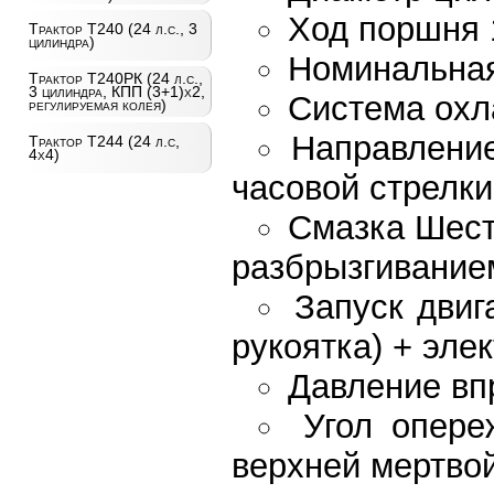
Ход поршня 
Трактор Т240 (24 л.с., 3
цилиндра)
Номинальная
Трактор Т240РК (24 л.с.,
3 цилиндра, КПП (3+1)х2,
Система охл
регулируемая колея)
Направление
Трактор Т244 (24 л.с,
4х4)
часовой стрелки
Смазка Шест
разбрызгивание
Запуск двиг
рукоятка) + эле
Давление вп
Угол опере
верхней мертвой