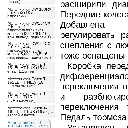
расширили диа
дизель)
Мототрактор DW 180RX
Передние колеса
с фрезой (18 л.с.;
гидравлика)
Добавлена в
Мототрактор DW154CX
(15 л.с., 4х4,
гидроусилитель руля,
регулировать 
колеса 5,00-12/6,5-16,
рем. привод, гидравлика)
сцепления с лю
Мототрактор DW184CX
(18 л.с., 4х4,
гидроусилитель руля,
тоже оснащены 
колеса 5,00-12/6,5-16,
рем. привод, гидравлика)
Коробка пере
Мототрактор Forte T-
151EL-HT LUX (15 л.с.;
фреза 1.1м; плуг)
дифференциа
Мототрактор Forte T-
151EL-HT NEW (15
переключения 
л.с+фреза+плуг)
Мототрактор Forte T-
и разблокир
151EL-HT(15
л.с+фреза+плуг)
переключения 
Мототрактор Forte T-
161EL-HT LUX (16 л.с) с
Педаль тормоза
фрезой и плугом
Мототрактор Forte T-
Установлен 
161EL-HT NEW (16 л.с +