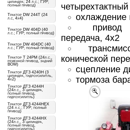
цилиндра; 24 л.с.; ГУР;
четырехтактный
полный привод)
охлаждение 
Трактор DW 244Т (24
л.с, 4х4)
привод 
Трактор DW 404D (40
л.с.; ГУР; полный привод)
передача, 4х2
Трактор DW 404DC (40
трансмис
л.с.; ГУР; полный привод)
конической пер
Трактор T 24PM (24л.с.,
ременной привод, задний
ВОМ)
сцепление д
Трактор ДТЗ 4240Н (3
цилиндра, гидроусилитль,
тормоза бар
4х2)
Трактор ДТЗ 4244Н
(24л.с., 3 цилиндра,
полный привод,
гидроусилитль)
Трактор ДТЗ 4244НЕХ
(24 л.с.; ГУР; полный
привод)
Трактор ДТЗ 4244НХ
(24л.с., 3 цилиндра,
полный привод,
гидроусилитль)