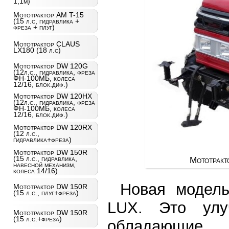
1,1м)
Мототрактор AM T-15
(15 л.с, гидравлика +
фреза + плуг)
Мототрактор CLAUS
LX180 (18 л.с)
Мототрактор DW 120G
(12л.с., гидравлика, фреза
ФН-100МБ, колеса
12/16, блок.диф.)
Мототрактор DW 120HX
(12л.с., гидравлика, фреза
ФН-100МБ, колеса
12/16, блок.диф.)
Мототрактор DW 120RX
(12 л.с.,
гидравлика+фреза)
Мототрактор DW 150R
(15 л.с., гидравлика,
Мототракт
навесной механизм,
колеса 14/16)
Новая модель
Мототрактор DW 150R
(15 л.с., плуг+фреза)
LUX. Это улу
Мототрактор DW 150R
(15 л.с.+фреза)
обладающие у