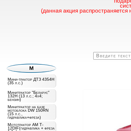
подаро
сис
(данная акция распространяется 
М
Мини-трактор ДТЗ 4354H
(35 л.с.)
Минитрактор "Беларус"
132Н (13 л.с.; 4х4;
бензин)
Минитрактор на базе
мотоблока DW 150RN
(15 л.с.,
гидравлика+фреза)
Мототрактор AM T­
12DIF(гидравлика + фреза