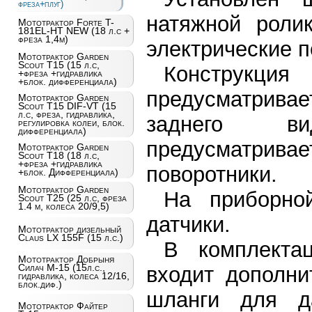
фреза+плуг)
натяжной роли
Мототрактор Forte T-
181EL-HT NEW (18 л.с +
фреза 1,4м)
электрические 
Мототрактор Garden
Scout T15 (15 л.с,
Конструк
+фреза +гидравлика
+блок. дифференциала)
предусматрива
Мототрактор Garden
Scout T15 DIF-VT (15
л.с, фреза, гидравлика,
заднего в
регулировка колеи, блок.
дифференциала)
предусматрива
Мототрактор Garden
Scout T18 (18 л.с,
+фреза +гидравлика
поворотники.
+блок. Дифференциала)
Мототрактор Garden
На приборно
Scout T25 (25 л.с, фреза
1.4 м, колеса 20/9,5)
датчики.
Мототрактор дизельный
Claus LX 155F (15 л.с.)
В комплекта
Мототрактор Добрыня
Силач М-15 (15л.с.,
входит дополни
гидравлика, колеса 12/16,
блок.диф.)
шланги для да
Мототрактор Файтер