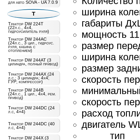
Количество п
для авто SOVA - UA 7.0.9
ширина коле
Т
габариты Дх
Трактор DW 224T
(22л.с., 4х4,
гидроусилитель руля)
мощность 11.
Трактор DW 244AC
размер пере
(24л.с., 3 цил., гидроус.
руля, кабина с
отоплением)
ширина коле
Трактор DW 244AT (3
цилиндра, полный привод)
размер задн
Трактор DW 244AХ (24
скорость пер
л.с.; 3 цилиндра; 4х4;
ГУР; компрессор)
минимальный
Трактор DW 244B
(24л.с., 1 цил., 4х4, рем.
привод)
скорость пер
Трактор DW 244DC (24
расход топли
л.с, 4×4)
двигатель 
Трактор DW 244DC (40
л.с, 4×4)
тип 
Трактор DW 244X (3