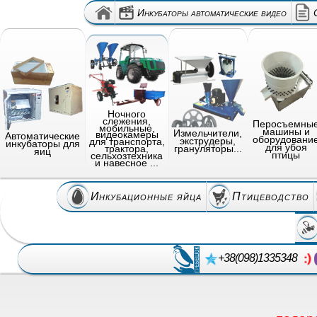
Инкубаторы автоматические видео
Ночного
слежения,
Перосъемны
мобильные,
машины и
Измельчители,
видеокамеры
Автоматические
оборудовани
экструдеры,
для транспорта,
инкубаторы для
для убоя
грануляторы...
трактора,
яиц
птицы
сельхозтехника
и навесное ...
Инкубационные яйца
Птицеводство
+38(098)1335348