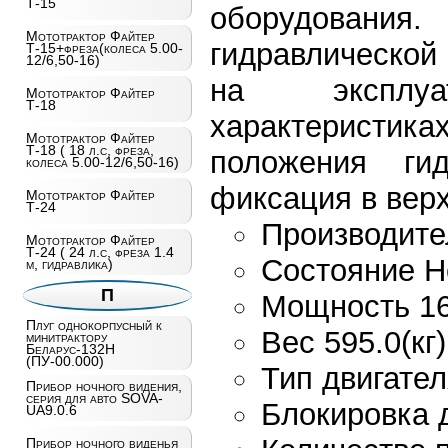
Т-15
оборудования.
Мототрактор Файтер
гидравлической
Т-15+фреза(колеса 5.00-
12/6,50-16)
на эксплуа
Мототрактор Файтер
Т-18
характеристик
Мототрактор Файтер
Т-18 ( 18 л.с, фреза,
положения гид
колеса 5.00-12/6,50-16)
фиксация в вер
Мототрактор Файтер
Т-24
Производите
Мототрактор Файтер
Т-24 ( 24 л.с, фреза 1.4
Состояние Н
м, гидравлика)
П
Мощность 16.
Плуг однокорпусный к
Вес 595.0(кг)
минитрактору
Беларус-132Н
(ПУ-00.000)
Тип двигате
Прибор ночного видения,
серия для авто SOVA-
Блокировка
UA9.0.6
Прибор ночного виденья