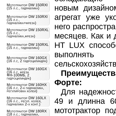
Мототрактор DW 150RXI
новым дизайном
(15 л.с., гидравлика)
агрегат уже ук
Мототрактор DW 150RXI
(15 л.с.,
гидравлика+фреза)
него распростр
Мототрактор DW 150RXL
(15 л.с.,
месяцев. Как и 
гидравлика,фреза)
HT LUX способе
Мототрактор DW 150RXL
(15 л.с., гидравлика)
выполнят
Мототрактор DW 160GX
(16 л.с, 2 гидроцилиндра)
сельскохозяйств
Мототрактор DW 160GX
Преимущества
(16 л.с, фреза
ФН-100МБ, 2
гидроцилиндра)
Форте:
Мототрактор DW 160HX
(16 л.с, 2-к гидравлика,
Для надежнос
регулировка колеи)
Мототрактор DW 160LX
49 и длинна 6
(16 л.с., регул. колея,
гидравлика 2-х конт.)
мототрактор по
Мототрактор DW 180RX
(18 л.с.; гидравлика,