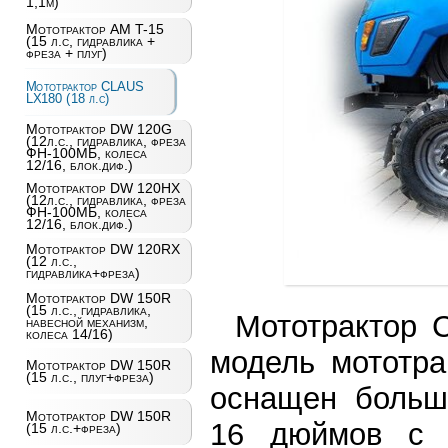
1,1м)
Мототрактор AM T-15
(15 л.с, гидравлика +
фреза + плуг)
Мототрактор CLAUS
LX180 (18 л.с)
Мототрактор DW 120G
(12л.с., гидравлика, фреза
ФН-100МБ, колеса
12/16, блок.диф.)
Мототрактор DW 120HX
(12л.с., гидравлика, фреза
ФН-100МБ, колеса
12/16, блок.диф.)
Мототрактор DW 120RX
(12 л.с.,
гидравлика+фреза)
Мототрактор DW 150R
(15 л.с., гидравлика,
Мототрактор 
навесной механизм,
колеса 14/16)
модель мототра
Мототрактор DW 150R
(15 л.с., плуг+фреза)
оснащен больш
Мототрактор DW 150R
16 дюймов с 
(15 л.с.+фреза)