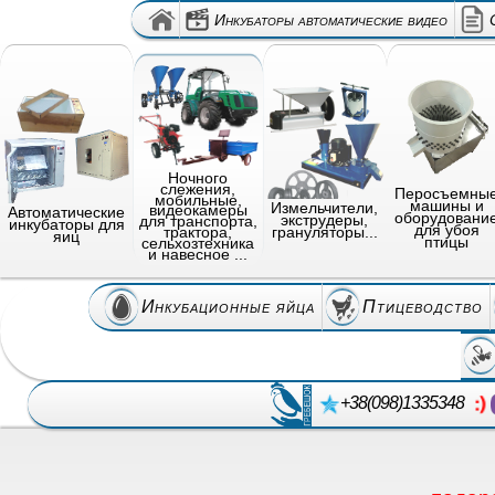
Инкубаторы автоматические видео
Ночного
слежения,
Перосъемны
мобильные,
машины и
Измельчители,
видеокамеры
Автоматические
оборудовани
экструдеры,
для транспорта,
инкубаторы для
для убоя
грануляторы...
трактора,
яиц
птицы
сельхозтехника
и навесное ...
Инкубационные яйца
Птицеводство
+38(098)1335348