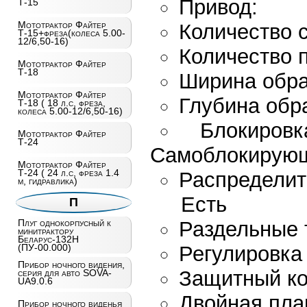
Прив
Т-15
Мототрактор Файтер
Количест
Т-15+фреза(колеса 5.00-
12/6,50-16)
Количество п
Мототрактор Файтер
Т-18
Ширина 
Мототрактор Файтер
Глубина
Т-18 ( 18 л.с, фреза,
колеса 5.00-12/6,50-16)
Блоки
Мототрактор Файтер
Т-24
Самоблокирую
Мототрактор Файтер
Т-24 ( 24 л.с, фреза 1.4
Распред
м, гидравлика)
Есть
П
Раздель
Плуг однокорпусный к
минитрактору
Беларус-132Н
Регулир
(ПУ-00.000)
Прибор ночного видения,
Защитный
серия для авто SOVA-
UA9.0.6
Двойная пл
Прибор ночного виденья