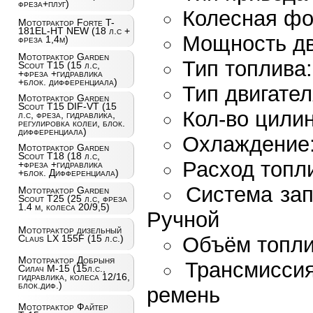
фреза+плуг)
Колесная фо
Мототрактор Forte T-
181EL-HT NEW (18 л.с +
Мощность 
фреза 1,4м)
Мототрактор Garden
Тип то
Scout T15 (15 л.с,
+фреза +гидравлика
+блок. дифференциала)
Тип дв
Мототрактор Garden
Scout T15 DIF-VT (15
Кол-во 
л.с, фреза, гидравлика,
регулировка колеи, блок.
дифференциала)
Охлажд
Мототрактор Garden
Scout T18 (18 л.с,
Расход
+фреза +гидравлика
+блок. Дифференциала)
Систем
Мототрактор Garden
Scout T25 (25 л.с, фреза
1.4 м, колеса 20/9,5)
Ручной
Мототрактор дизельный
Объём топ
Claus LX 155F (15 л.с.)
Мототрактор Добрыня
Транс
Силач М-15 (15л.с.,
гидравлика, колеса 12/16,
блок.диф.)
ремень
Мототрактор Файтер