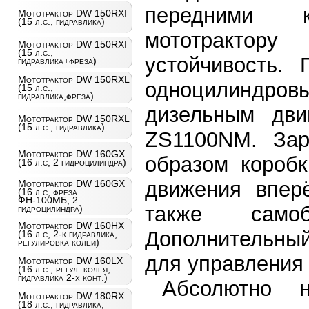
передними к
Мототрактор DW 150RXI
(15 л.с., гидравлика)
мототрактор
Мототрактор DW 150RXI
(15 л.с.,
устойчивость.
гидравлика+фреза)
Мототрактор DW 150RXL
одноцилиндров
(15 л.с.,
гидравлика,фреза)
дизельным дви
Мототрактор DW 150RXL
(15 л.с., гидравлика)
ZS1100NM. Зар
Мототрактор DW 160GX
образом коробк
(16 л.с, 2 гидроцилиндра)
движения впер
Мототрактор DW 160GX
(16 л.с, фреза
ФН-100МБ, 2
также самоб
гидроцилиндра)
Мототрактор DW 160HX
Дополнительны
(16 л.с, 2-к гидравлика,
регулировка колеи)
для управления
Мототрактор DW 160LX
(16 л.с., регул. колея,
гидравлика 2-х конт.)
Абсолютно 
Мототрактор DW 180RX
(18 л.с.; гидравлика,