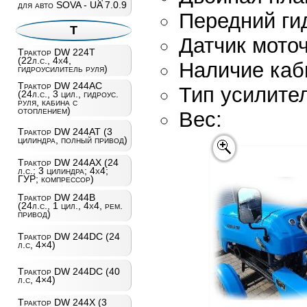
для авто SOVA - UA 7.0.9
Передний
Т
Датчик 
Трактор DW 224T
(22л.с., 4х4,
Наличие каб
гидроусилитель руля)
Трактор DW 244AC
Тип усилите
(24л.с., 3 цил., гидроус.
руля, кабина с
отоплением)
Вес
Трактор DW 244AT (3
цилиндра, полный привод)
Трактор DW 244AХ (24
л.с.; 3 цилиндра; 4х4;
ГУР; компрессор)
Трактор DW 244B
(24л.с., 1 цил., 4х4, рем.
привод)
Трактор DW 244DC (24
л.с, 4×4)
Трактор DW 244DC (40
л.с, 4×4)
Трактор DW 244X (3