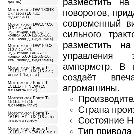
разместить на
дизель)
Мототрактор DW 180RX
поворотов, при
с фрезой (18 л.с.;
гидравлика)
современный ви
Мототрактор DW154CX
(15 л.с., 4х4,
сильного трак
гидроусилитель руля,
колеса 5,00-12/6,5-16,
рем. привод, гидравлика)
разместить на
Мототрактор DW184CX
(18 л.с., 4х4,
гидроусилитель руля,
управления 
колеса 5,00-12/6,5-16,
рем. привод, гидравлика)
амперметр. В 
Мототрактор Forte T-
151EL-HT LUX (15 л.с.;
создаёт впе
фреза 1.1м; плуг)
Мототрактор Forte T-
агромашины.
151EL-HT NEW (15
л.с+фреза+плуг)
Производит
Мототрактор Forte T-
151EL-HT(15
л.с+фреза+плуг)
Страна прои
Мототрактор Forte T-
161EL-HT LUX (16 л.с) с
Состояние Н
фрезой и плугом
Тип привода
Мототрактор Forte T-
161EL-HT NEW (16 л.с +