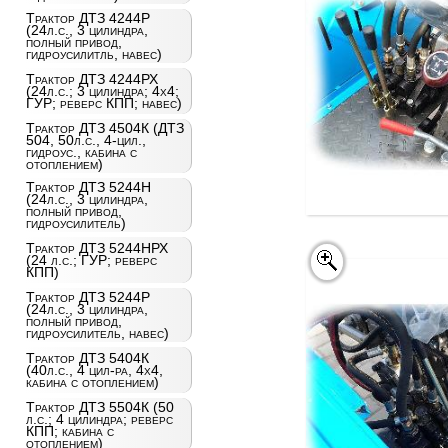
Трактор ДТЗ 4244Р
(24л.с., 3 цилиндра,
полный привод,
гидроусилитль, навес)
Трактор ДТЗ 4244РХ
(24л.с.; 3 цилиндра; 4х4;
ГУР; реверс КПП; навес)
Трактор ДТЗ 4504К (ДТЗ
504, 50л.с., 4-цил.,
гидроус., кабина с
отоплением)
Трактор ДТЗ 5244Н
(24л.с., 3 цилиндра,
полный привод,
гидроусилитель)
Трактор ДТЗ 5244НРХ
(24 л.с.; ГУР; реверс
КПП)
Трактор ДТЗ 5244Р
(24л.с., 3 цилиндра,
полный привод,
гидроусилитель, навес)
Трактор ДТЗ 5404К
(40л.с., 4 цил-ра, 4х4,
кабина с отоплением)
Трактор ДТЗ 5504К (50
л.с.; 4 цилиндра; реверс
КПП; кабина с
отоплением)