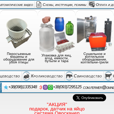
автоматические видео
Схемы, инструкции, режимы
Оплата и д
Перосъемные
Сушильное и
Упаковка для яиц,
машины и
коптильное
ягод, емкости,
оборудование для
оборудование,
бутыли и тара
убоя птицы
коптильни-грили
цеводство
Кролиководство
Свиноводство
com.fermer@gmai
+38(098)1335348
+38(093)7295125
"АКЦИЯ"
подарок, датчик на яйцо
система Овосканер