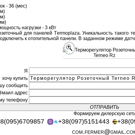
к - 36 (мес)
мм)
мм)
мм)
ощность нагрузки - 3 кВт
зеточный для панелей Tеrmoplaza. Уникальность такого те
 подключить к отопительной панели. В заданном режиме дат
Я
хочу купить
шу сообщить
@маил адрес
ому телефону
Формируем дилерскую сет
8(095)6709857
+38(097)5151443
+38(0
com.fermer@gmail.co