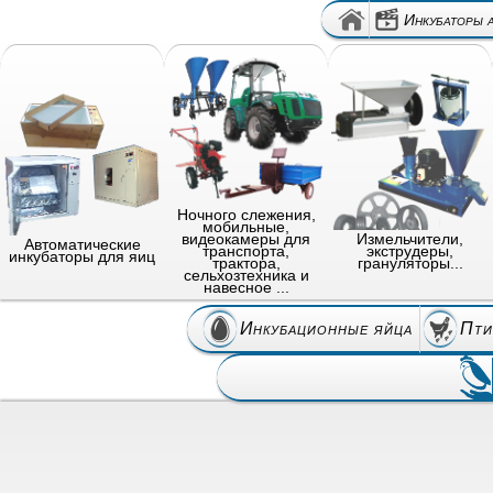
Инкубаторы 
Ночного слежения,
мобильные,
видеокамеры для
Измельчители,
Автоматические
транспорта,
экструдеры,
инкубаторы для яиц
трактора,
грануляторы...
сельхозтехника и
навесное ...
Инкубационные яйца
Пти