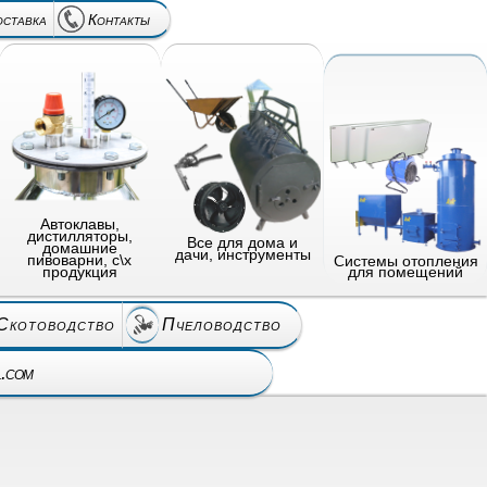
оставка
Контакты
Автоклавы,
дистилляторы,
Все для дома и
домашние
дачи, инструменты
пивоварни, с\х
Системы отопления
продукция
для помещений
Скотоводство
Пчеловодство
l.com