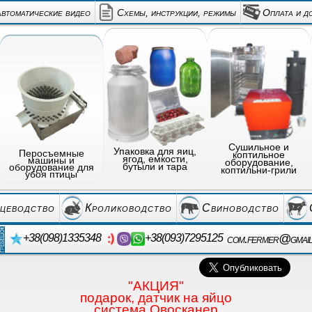
автоматические видео
Схемы, инструкции, режимы
Оплата и д
Сушильное и
Упаковка для яиц,
Перосъемные
коптильное
ягод, емкости,
машины и
оборудование,
бутыли и тара
оборудование для
коптильни-грили
убоя птицы
цеводство
Кролиководство
Свиноводство
com.fermer@gmai
+38(098)1335348
+38(093)7295125
"АКЦИЯ"
подарок, датчик на яйцо
система Овосканер