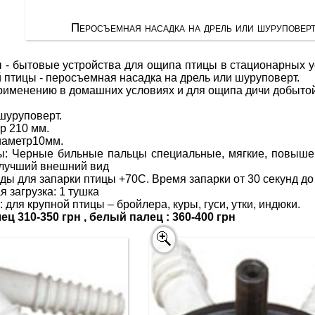
Перосъемная насадка на дрель или шуруповерт
 - бытовые устройства для ощипа птицы в стационарных у
 птицы - перосъемная насадка на дрель или шуруповерт.
рименению в домашних условиях и для ощипа дичи добытой
 шуруповерт.
р 210 мм.
иаметр10мм.
ы: Черные бильные пальцы специальные, мягкие, повыше
 лучший внешний вид
ы для запарки птицы +70С. Время запарки от 30 секунд до 
 загрузка: 1 тушка
для крупной птицы – бройлера, куры, гуси, утки, индюки.
ц 310-350 грн , белый палец : 360-400 грн