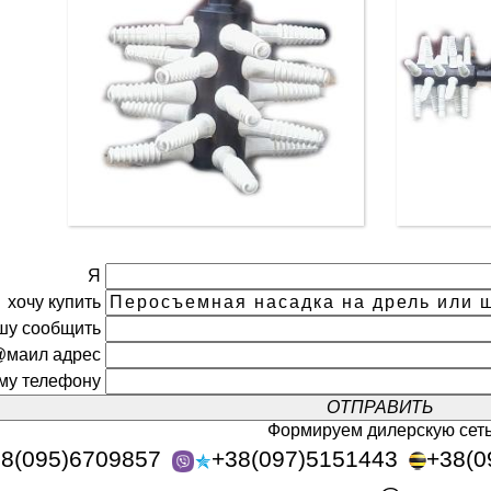
Я
хочу купить
шу сообщить
@маил адрес
ому телефону
Формируем дилерскую сет
8(095)6709857
+38(097)5151443
+38(0