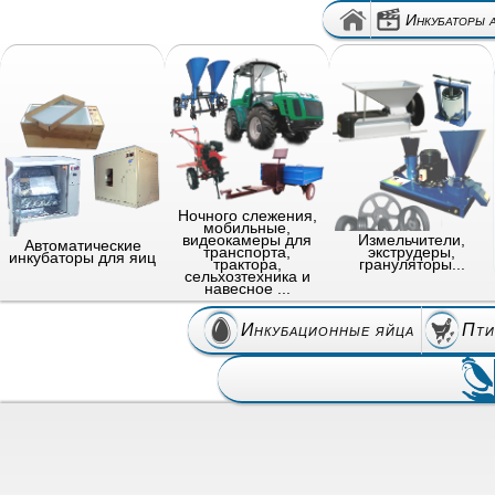
Инкубаторы 
Ночного слежения,
мобильные,
видеокамеры для
Измельчители,
Автоматические
транспорта,
экструдеры,
инкубаторы для яиц
трактора,
грануляторы...
сельхозтехника и
навесное ...
Инкубационные яйца
Пти