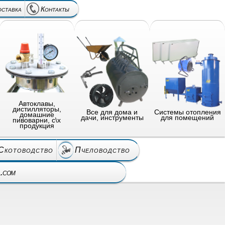
оставка
Контакты
Автоклавы,
дистилляторы,
Все для дома и
Системы отопления
домашние
дачи, инструменты
для помещений
пивоварни, с\х
продукция
Скотоводство
Пчеловодство
l.com