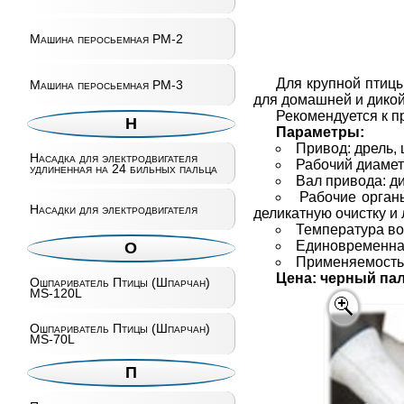
Машина перосьемная РМ-2
Для крупной птицы
Машина перосьемная РМ-3
для домашней и дикой
Рекомендуется к п
Н
Параметры:
Привод: дрель,
Насадка для электродвигателя
Рабочий диамет
удлиненная на 24 бильных пальца
Вал привода: д
Рабочие орган
Насадки для электродвигателя
деликатную очистку и
Температура вод
Единовременная
О
Применяемость: 
Цена: черный пале
Ошпариватель Птицы (Шпарчан)
MS-120L
Ошпариватель Птицы (Шпарчан)
MS-70L
П