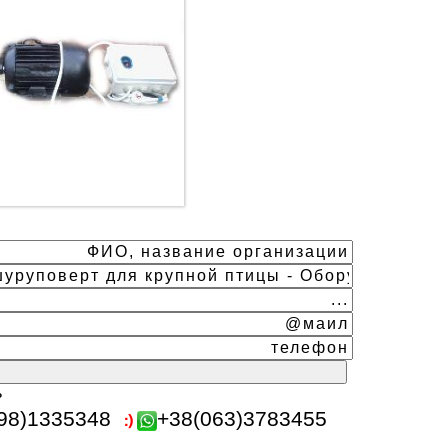
ь
98)1335348
+38(063)3783455