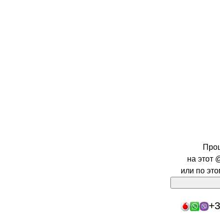
Про
на этот 
или по эт
+3