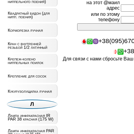
ниппельного поения)
на этот @маил
адрес
Квадратный бидон (для
или по этому
нипп. поения)
телефону
Корморезка ручная
+38(095)67
Кран с внутренней
резьбой 1/2 латунный
+38
Для связи с нами сбросьте Ва
Крепеж-колено
ниппельных поилок
Крепление для сосок
Кукурузолущилка ручная
Л
Лампа инфракрасная IR
PAR 38 красная (175 W)
Лампа инфракрасная PAR