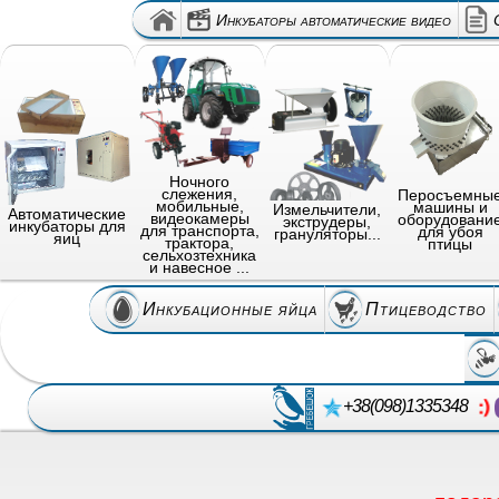
Инкубаторы автоматические видео
Ночного
слежения,
Перосъемны
мобильные,
машины и
Измельчители,
Автоматические
видеокамеры
оборудовани
экструдеры,
инкубаторы для
для транспорта,
для убоя
грануляторы...
яиц
трактора,
птицы
сельхозтехника
и навесное ...
Инкубационные яйца
Птицеводство
+38(098)1335348