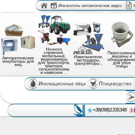
Инкубаторы автоматические видео
Ночного
слежения,
Перосъемны
мобильные,
машины и
Измельчители,
Автоматические
видеокамеры
оборудовани
экструдеры,
инкубаторы для
для транспорта,
для убоя
грануляторы...
яиц
трактора,
птицы
сельхозтехника
и навесное ...
Инкубационные яйца
Птицеводство
+38(098)1335348